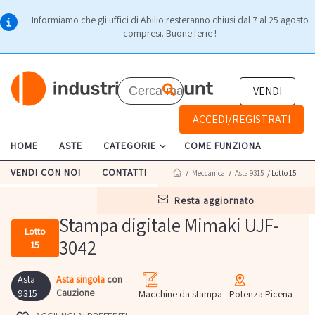
Informiamo che gli uffici di Abilio resteranno chiusi dal 7 al 25 agosto
compresi. Buone ferie !
VENDI
ACCEDI/REGISTRATI
HOME
ASTE
CATEGORIE
COME FUNZIONA
VENDI CON NOI
CONTATTI
/
Meccanica
/
Asta 9315
/ Lotto 15
resta aggiornato
Stampa digitale Mimaki UJF-
Lotto
3042
15
Asta
Asta singola
con
Cauzione
9315
Macchine da stampa
Potenza Picena