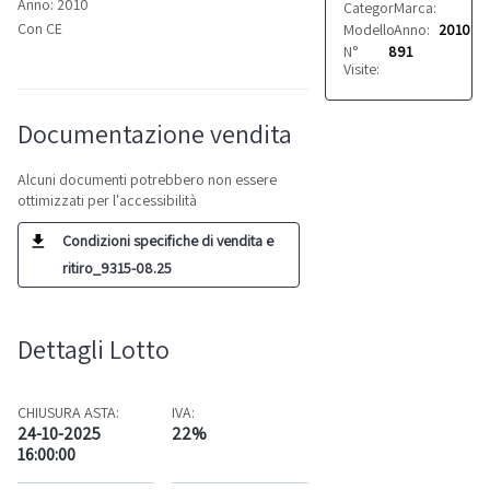
Anno: 2010
Categoria:
Marca:
Macchine d
MIMAK
Con CE
Modello:
Anno:
UJF-3042
2010
N°
891
Visite:
Documentazione vendita
Alcuni documenti potrebbero non essere
ottimizzati per l'accessibilità
Condizioni specifiche di vendita e
ritiro_9315-08.25
Dettagli Lotto
CHIUSURA ASTA:
IVA:
24-10-2025
22%
16:00:00