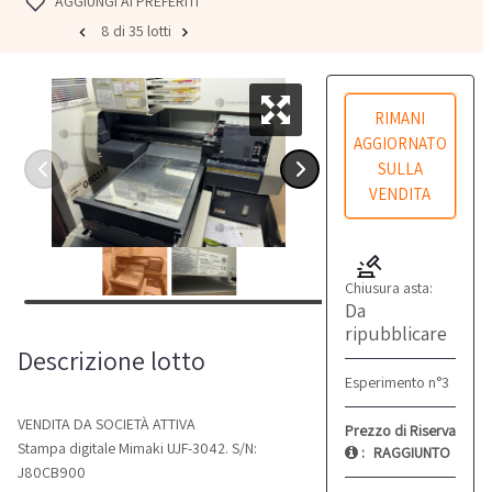
AGGIUNGI AI PREFERITI
8 di 35 lotti
RIMANI
AGGIORNATO
SULLA
VENDITA
Chiusura asta:
Da
ripubblicare
Descrizione lotto
Esperimento n°3
VENDITA DA SOCIETÀ ATTIVA
Prezzo di Riserva
Stampa digitale Mimaki UJF-3042. S/N:
:
RAGGIUNTO
J80CB900