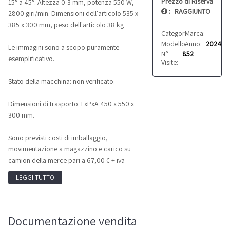
Prezzo di Riserva
15° a 45°. Altezza 0-3 mm, potenza 550 W,
:
RAGGIUNTO
2800 giri/min. Dimensioni dell'articolo 535 x
385 x 300 mm, peso dell'articolo 38 kg
Categoria:
Marca:
Varie
FREUT
Modello:
Anno:
LON0019
2024
Le immagini sono a scopo puramente
N°
852
esemplificativo.
Visite:
Stato della macchina: non verificato.
Dimensioni di trasporto: LxPxA 450 x 550 x
300 mm.
Sono previsti costi di imballaggio,
movimentazione a magazzino e carico su
camion della merce pari a 67,00 € + iva
LEGGI TUTTO
Documentazione vendita