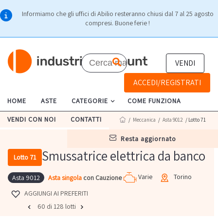
Informiamo che gli uffici di Abilio resteranno chiusi dal 7 al 25 agosto
compresi. Buone ferie !
VENDI
ACCEDI/REGISTRATI
HOME
ASTE
CATEGORIE
COME FUNZIONA
VENDI CON NOI
CONTATTI
/
Meccanica
/
Asta 9012
/ Lotto 71
resta aggiornato
Smussatrice elettrica da banco
Lotto 71
Varie
Torino
Asta singola
con Cauzione
Asta 9012
AGGIUNGI AI PREFERITI
60 di 128 lotti