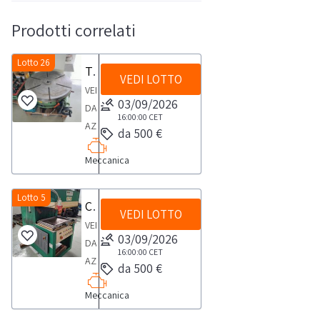
Prodotti correlati
Lotto 26
Tavola girevole OMO TG VQ 1000
VEDI LOTTO
VENDITA
03/09/2026
DA
16:00:00
CET
AZIENDA
da 500 €
ATTIVATavola
Meccanica
girevole
marca OMO
mod.
Lotto 5
Confezionatrice APM SASP
VEDI LOTTO
TG
VENDITA
VQ
03/09/2026
DA
1000
16:00:00
CET
AZIENDA
da 500 €
per
ATTIVAConfezionatrice
fresatrici
Meccanica
APM
con
mod.