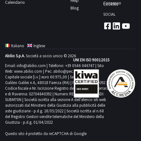
Help
attività
Calendario
tempistica
Consenso
osta
RITIRO:-
Cookies
massima
Pozzuoli
sarà
Blog
di
massima
successivamente
tempistica
prevista
mentre
SOCIAL
tenuto
ritiro
prevista
dell’Autorità
massima
per
gli
ad
dal
per
Giudiziaria.-
prevista
lo
arredi
inviare,
giorno
lo
Il
per
svolgimento
ufficio
entro
concordato:
svolgimento
soggetto
lo
delle
Italiano
Inglese
si
e
3
delle
che
svolgimento
attività
trovano
non
giorni
Abilio S.p.A.
Società a socio unico © 2026
attività
al
delle
di
UNI EN ISO 9001:2015
ad
oltre
di
Email:
info@abilio.com
| Telefono:
+39 0546 046747
| Sito
termine
attività
ritiro
Ercolano
il
Web:
www.abilio.com
| Pec:
abilio@pec.illimity.com
ritiro
della
di
dal
Capitale sociale [i.v.] euro 60.975,00 | Sede legale in Via
termine
dal
gara
Galileo Galilei n.6, 48018 Faenza (RA) | P.IVA: 02704840392 |
ritiro
giorno
di
Codice fiscale e Nr. Iscrizione Registro delle Imprese di Ferrara
giorno
si
dal
concordato:
e di Ravenna: 02704840392 | Numero REA RA 224830 | SDI:
48
concordato:
sarà
giorno
1
SUBM70N | Società iscritta alla sezione A dell'elenco siti web
ore
1
autorizzati dal Ministero della Giustizia alla pubblicità delle
aggiudicato
concordato:
giorno
dalla
aste giudiziarie - p.d.g. 18/05/2022 | Società iscritta al n.68
giorno
provvisoriamente
4
del Registro Gestori vendite telematiche del Ministero della
chiusura
uno
giorni
Giustizia - p.d.g. 01/04/2022
dell’asta,
o
all’indirizzo
Questo sito è protetto da reCAPTCHA di Google
più