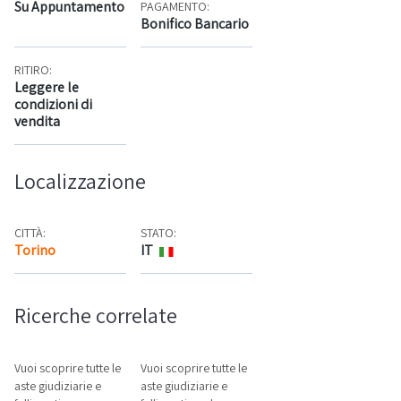
Su Appuntamento
PAGAMENTO:
Bonifico Bancario
RITIRO:
Leggere le
condizioni di
vendita
Localizzazione
CITTÀ:
STATO:
Torino
IT
Mappa
Ricerche correlate
Vuoi scoprire tutte le
Vuoi scoprire tutte le
aste giudiziarie e
aste giudiziarie e