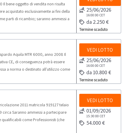
l bene oggetto di vendita non risulta
25/06/2026
e acquistato esclusivamente ai fini della
16:00:00
CET
ome parti di ricambio; saranno ammessi a
da 2.250 €
ati di p.iva e qualificabili come
Termine scaduto
ssionale e non per uso privato) ai sensi del
lusivamente a soggetti riparatori e
ologica in vendita.
VEDI LOTTO
spardo Aquila MTR 6000, anno 2008 Il
25/06/2026
mativa CE, di conseguenza potrà essere
16:00:00
CET
essa a norma o destinato all'utilizzo come
da 10.800 €
a esclusivamente soggetti giuridici dotati
Termine scaduto
tano i beni solo per uso professionale e non
ifico la vendita è rivolta esclusivamente a
e alla categoria merceologica in vendita.
VEDI LOTTO
icolazione 2011 matricola 919127 telaio
01/09/2026
579 circa Saranno ammessi a partecipare
15:30:00
CET
 e qualificabili come Professionisti (che
54.000 €
uso privato) ai sensi del d.lgs. 206/2005.