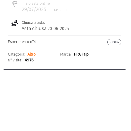
Inizio asta online:
29/07/2025
14:30
CET
Chiusura asta:
Asta chiusa
20-06-2025
Esperimento n°4
-100%
Categoria:
Altro
Marca:
HPA Faip
N° Visite:
4976