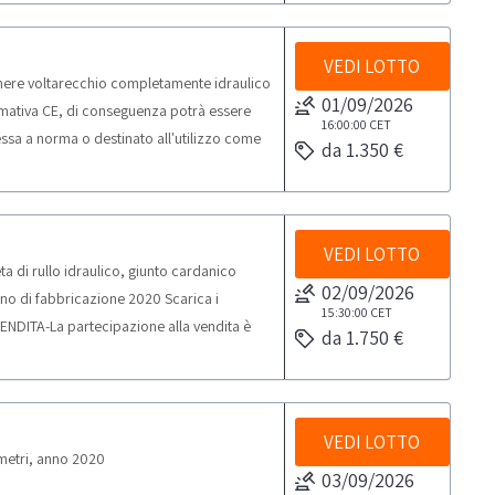
VEDI LOTTO
mere voltarecchio completamente idraulico
01/09/2026
ormativa CE, di conseguenza potrà essere
16:00:00
CET
essa a norma o destinato all'utilizzo come
da 1.350 €
a esclusivamente soggetti giuridici dotati
tano i beni solo per uso professionale e non
ifico la vendita è rivolta esclusivamente a
e alla categoria merceologica in vendita.
VEDI LOTTO
a di rullo idraulico, giunto cardanico
02/09/2026
no di fabbricazione 2020 Scarica i
15:30:00
CET
NDITA-La partecipazione alla vendita è
da 1.750 €
.IVA e qualificabili come Professionisti
per uso privato) ai sensi del d.lgs.
cipazione a soggetti qualificabili come
ni espressamente indicate nella scheda di
VEDI LOTTO
metri, anno 2020
getti che rientrano nella categoria dei
03/09/2026