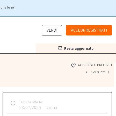
one ferie !
VENDI
ACCEDI/REGISTRATI
resta aggiornato
AGGIUNGI AI PREFERITI
1 di 0 lotti
Termine offerte:
28/07/2025
12:00
CET