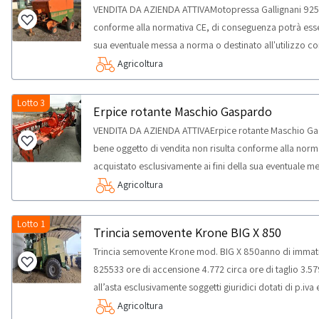
VENDITA DA AZIENDA ATTIVAMotopressa Gallignani 9250 I
conforme alla normativa CE, di conseguenza potrà esser
sua eventuale messa a norma o destinato all'utilizzo c
partecipare all’asta esclusivamente soggetti giuridici dot
Agricoltura
Professionisti (che acquistano i beni solo per uso profe
d.lgs. 206/2005. Nello specifico la vendita è rivolta esc
Lotto 3
Erpice rotante Maschio Gaspardo
produttori di settore relativamente alla categoria merce
VENDITA DA AZIENDA ATTIVAErpice rotante Maschio Ga
bene oggetto di vendita non risulta conforme alla nor
acquistato esclusivamente ai fini della sua eventuale m
parti di ricambio; saranno ammessi a partecipare all’ast
Agricoltura
di p.iva e qualificabili come Professionisti (che acquis
per uso privato) ai sensi del d.lgs. 206/2005. Nello spec
Lotto 1
Trincia semovente Krone BIG X 850
soggetti riparatori e produttori di settore relativament
Trincia semovente Krone mod. BIG X 850anno di immatr
825533 ore di accensione 4.772 circa ore di taglio 3.
all’asta esclusivamente soggetti giuridici dotati di p.iva
acquistano i beni solo per uso professionale e non per 
Agricoltura