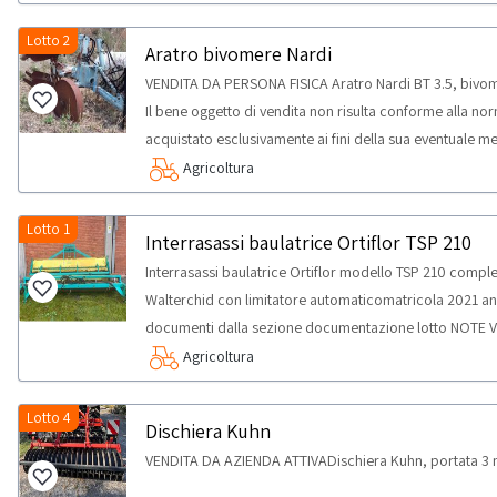
Lotto 2
Aratro bivomere Nardi
VENDITA DA PERSONA FISICA Aratro Nardi BT 3.5, bivo
Il bene oggetto di vendita non risulta conforme alla n
acquistato esclusivamente ai fini della sua eventuale m
parti di ricambio; saranno ammessi a partecipare all’ast
Agricoltura
di p.iva e qualificabili come Professionisti (che acquis
per uso privato) ai sensi del d.lgs. 206/2005. Nello spec
Lotto 1
Interrasassi baulatrice Ortiflor TSP 210
soggetti riparatori e produttori di settore relativament
Interrasassi baulatrice Ortiflor modello TSP 210 complet
Walterchid con limitatore automaticomatricola 2021 an
documenti dalla sezione documentazione lotto NOTE VE
consentita esclusivamente a soggetti giuridici dotati di P
Agricoltura
(ossia che acquistano i beni per uso professionale e non 
206/2005, fatta salva l’espressa esclusione dalla parte
Lotto 4
Dischiera Kuhn
rottamatori ovvero altre eventuali specifiche limitazio
VENDITA DA AZIENDA ATTIVADischiera Kuhn, portata 3 
lotto.-È espressamente esclusa la partecipazione ai sog
“consumatori” ai sensi del D.Lgs. 206/2005.