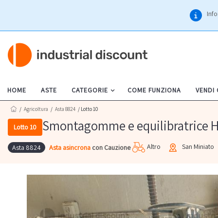
Info
HOME
ASTE
CATEGORIE
COME FUNZIONA
VENDI
/
Agricoltura
/
Asta 8824
/ Lotto 10
Smontagomme e equilibratrice H
Lotto 10
Altro
San Miniato
Asta asincrona
con Cauzione
Asta 8824