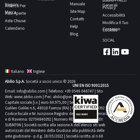
Listino Prezzi
Manuale
Regioni
Generali
Ricerca Per
Privacy
Site Map
Marca
Aste Aperte
Accessibilità
Contatti
Aste Chiuse
Modifica Il Tuo
Help
Calendario
Consenso
Cookies
Blog
SOCIAL
Italiano
Inglese
Abilio S.p.A.
Società a socio unico © 2026
UNI EN ISO 9001:2015
Email:
info@abilio.com
| Telefono:
+39 0546 046747
| Sito
Web:
www.abilio.com
| Pec:
abilio@pec.illimity.com
Capitale sociale [i.v.] euro 60.975,00 | Sede legale in Via
Galileo Galilei n.6, 48018 Faenza (RA) | P.IVA: 02704840392 |
Codice fiscale e Nr. Iscrizione Registro delle Imprese di Ferrara
e di Ravenna: 02704840392 | Numero REA RA 224830 | SDI:
SUBM70N | Società iscritta alla sezione A dell'elenco siti web
autorizzati dal Ministero della Giustizia alla pubblicità delle
aste giudiziarie - p.d.g. 18/05/2022 | Società iscritta al n.68