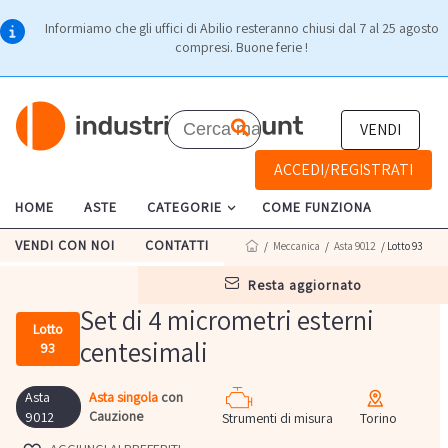
Informiamo che gli uffici di Abilio resteranno chiusi dal 7 al 25 agosto
compresi. Buone ferie !
VENDI
ACCEDI/REGISTRATI
HOME
ASTE
CATEGORIE
COME FUNZIONA
VENDI CON NOI
CONTATTI
/
Meccanica
/
Asta 9012
/ Lotto 93
resta aggiornato
Set di 4 micrometri esterni
Lotto
centesimali
93
Asta
Asta singola
con
Cauzione
9012
Strumenti di misura
Torino