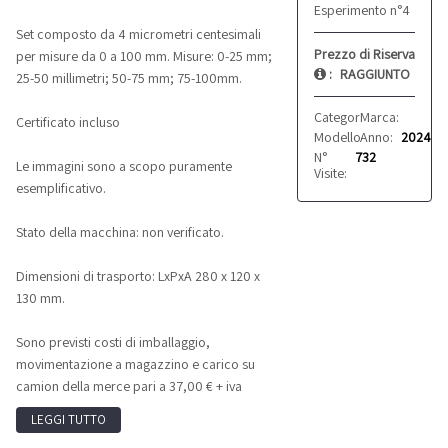
Esperimento n°4
Set composto da 4 micrometri centesimali
Prezzo di Riserva
per misure da 0 a 100 mm. Misure: 0-25 mm;
:
RAGGIUNTO
25-50 millimetri; 50-75 mm; 75-100mm.
Categoria:
Marca:
Strumenti d
FREUT
Certificato incluso
Modello:
Anno:
SDM0054
2024
N°
732
Le immagini sono a scopo puramente
Visite:
esemplificativo.
Stato della macchina: non verificato.
Dimensioni di trasporto: LxPxA 280 x 120 x
130 mm.
Sono previsti costi di imballaggio,
movimentazione a magazzino e carico su
camion della merce pari a 37,00 € + iva
LEGGI TUTTO