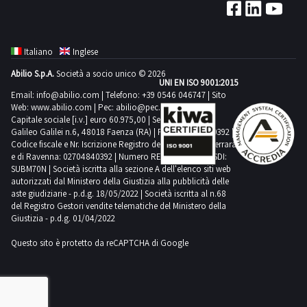
giorno
potrebbero
stampante
prevista
| 2
TW223-
concordato:
non
multifunzione
per
Mini
e
mezza
corrispondere.
Brother
lo
palmari
molto
Italiano
Inglese
giornata-
Si
MFC-
svolgimento
Fire
altro.Consulta
Relativamente
Abilio S.p.A.
Società a socio unico © 2026
consiglia
L2410DN-
delle
7 -
UNI EN ISO 9001:2015
il
agli
un’ispezione
e
Email:
info@abilio.com
| Telefono:
+39 0546 046747
| Sito
attività
Amazon
documento
IPhone
Web:
www.abilio.com
| Pec:
abilio@pec.illimity.com
sul
altro.Consulta
di
|
PDF
Capitale sociale [i.v.] euro 60.975,00 | Sede legale in Via
presenti
posto.NOTE
il
ritiro
Galileo Galilei n.6, 48018 Faenza (RA) | P.IVA: 02704840392 |
N.
Lotto
nella
PER
Codice fiscale e Nr. Iscrizione Registro delle Imprese di Ferrara
documento
dal
| 6
6
vendita
e di Ravenna: 02704840392 | Numero REA RA 224830 | SDI:
RITIRO:-
PDF
giorno
Personal
SUBM70N | Società iscritta alla sezione A dell'elenco siti web
dalla
non
tempistica
Lotto
autorizzati dal Ministero della Giustizia alla pubblicità delle
concordato:
computer
sezione
è
aste giudiziarie - p.d.g. 18/05/2022 | Società iscritta al n.68
massima
5
1
marca
documentazione
del Registro Gestori vendite telematiche del Ministero della
stato
prevista
dalla
giorno
Giustizia - p.d.g. 01/04/2022
Lenovo
per
possibile
per
sezione
|
visionare
verificare
Questo sito è protetto da reCAPTCHA di Google
lo
documentazione
N.
l'elenco
il
svolgimento
per
| 1
completo
loro
delle
visionare
Personal
dei
funzionamento
attività
l'elenco
computer