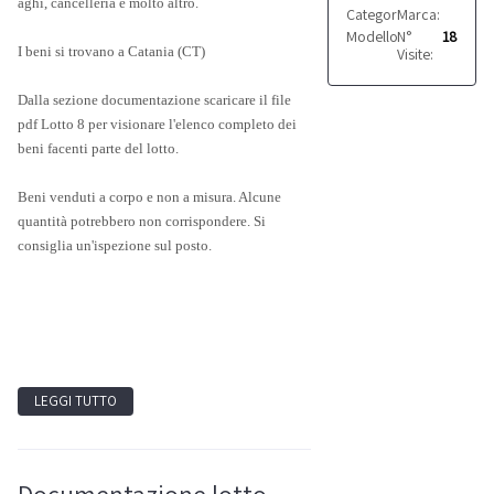
aghi, cancelleria e molto altro.
Categoria:
Marca:
Attrezzatur
Varie
Modello:
N°
Vari
18
I beni si trovano a Catania (CT)
Visite:
Dalla sezione documentazione scaricare il file
pdf Lotto 8 per visionare l'elenco completo dei
beni facenti parte del lotto.
Beni venduti a corpo e non a misura. Alcune
quantità potrebbero non corrispondere. Si
consiglia un'ispezione sul posto.
LEGGI TUTTO