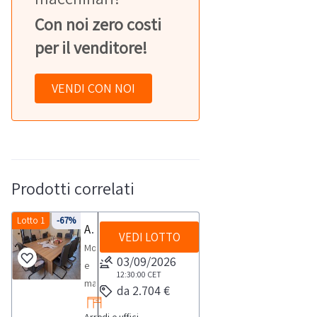
Con noi zero costi
per il venditore!
VENDI CON NOI
Prodotti correlati
Lotto 1
-67%
Arredi e attrezzature ufficio
VEDI LOTTO
Mobili
03/09/2026
e
12:30:00
CET
macchinari
da 2.704 €
ufficio