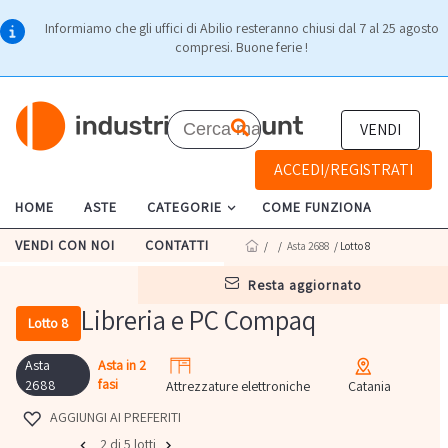
Informiamo che gli uffici di Abilio resteranno chiusi dal 7 al 25 agosto
compresi. Buone ferie !
VENDI
ACCEDI/REGISTRATI
HOME
ASTE
CATEGORIE
COME FUNZIONA
VENDI CON NOI
CONTATTI
/
/
Asta 2688
/ Lotto 8
resta aggiornato
Libreria e PC Compaq
Lotto 8
Asta
Asta in 2
fasi
2688
Attrezzature elettroniche
Catania
AGGIUNGI AI PREFERITI
2 di 5 lotti