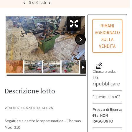
5 di 6 lotti
RIMANI
AGGIORNATO
SULLA
VENDITA
Chiusura asta:
Da
ripubblicare
Descrizione lotto
Esperimento n°3
VENDITA DA AZIENDA ATTIVA
Prezzo di Riserva
:
NON
Segatrice a nastro idropneumatica – Thomas
RAGGIUNTO
Mod. 310