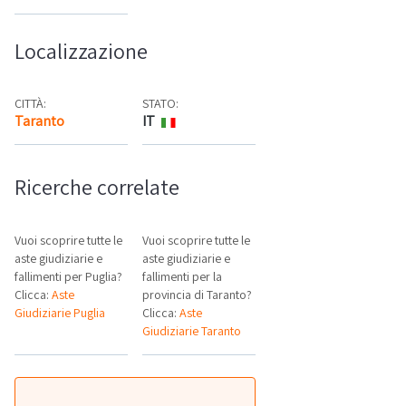
Localizzazione
CITTÀ:
STATO:
Taranto
IT
Mappa
Ricerche correlate
Vuoi scoprire tutte le
Vuoi scoprire tutte le
aste giudiziarie e
aste giudiziarie e
fallimenti per Puglia?
fallimenti per la
Clicca:
Aste
provincia di Taranto?
Giudiziarie Puglia
Clicca:
Aste
Giudiziarie Taranto