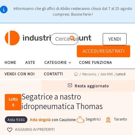
Informiamo che gli uffici di Abilio resteranno chiusi dal 7 al 25 agosto
compresi. Buone ferie !
VENDI
ACCEDI/REGISTRATI
HOME
ASTE
CATEGORIE
COME FUNZIONA
VENDI CON NOI
CONTATTI
/
Meccanica
/
Asta 9341
/ Lotto 8
resta aggiornato
Segatrice a nastro
Lotto
idropneumatica Thomas
8
Segatrici
Taranto
Asta singola
con Cauzione
Asta 9341
AGGIUNGI AI PREFERITI