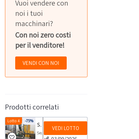
Vuoi vendere con
noi i tuoi
macchinari?
Con noi zero costi
per il venditore!
VENDI CON NOI
Prodotti correlati
Lotto 4
-75%
Segatrice Pedrazzoli
VEDI LOTTO
Segatrice
03/09/2026