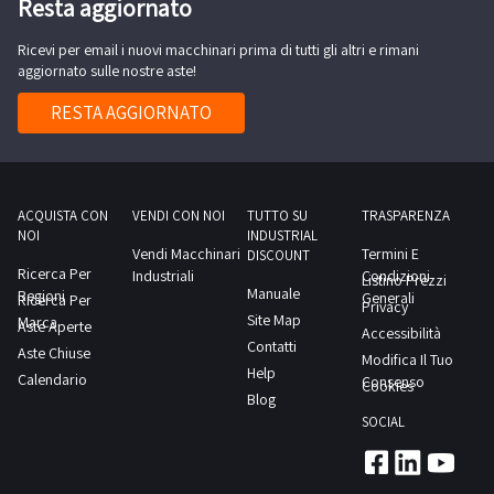
Resta aggiornato
ritiro
della
lo
dal
sua
Ricevi per email i nuovi macchinari prima di tutti gli altri e rimani
svolgimento
giorno
aggiornato sulle nostre aste!
eventuale
delle
concordato:
messa
attività
RESTA AGGIORNATO
1
a
di
giorno
norma
ritiro
o
dal
destinato
giorno
ACQUISTA CON
VENDI CON NOI
TUTTO SU
TRASPARENZA
NOI
all'utilizzo
INDUSTRIAL
concordato:
Vendi Macchinari
Termini E
DISCOUNT
come
1
Ricerca Per
Industriali
Condizioni
Listino Prezzi
parti
Manuale
Regioni
giorno
Generali
Ricerca Per
Privacy
di
Site Map
Marca
Aste Aperte
Accessibilità
ricambio;
Contatti
Aste Chiuse
Modifica Il Tuo
Help
saranno
Calendario
Consenso
Cookies
Blog
ammessi
SOCIAL
a
partecipare
all’asta