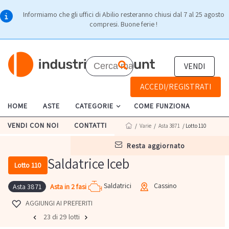
Informiamo che gli uffici di Abilio resteranno chiusi dal 7 al 25 agosto
compresi. Buone ferie !
VENDI
ACCEDI/REGISTRATI
HOME
ASTE
CATEGORIE
COME FUNZIONA
VENDI CON NOI
CONTATTI
/
Varie
/
Asta 3871
/ Lotto 110
resta aggiornato
Saldatrice Iceb
Lotto 110
Saldatrici
Cassino
Asta in 2 fasi
Asta 3871
AGGIUNGI AI PREFERITI
23 di 29 lotti