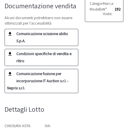
Categoria:
Marca:
Saldatrici
Iceb
Documentazione vendita
Modello:
N°
ts9041
192
Visite:
Alcuni documenti potrebbero non essere
ottimizzati per l'accessibilità
Comunicazione scissione abilio
S.p.A.
Condizioni specifiche di vendita e
ritiro
Comunicazione fusione per
incorporazione IT Auction s.r.l. -
Neprix s.r.l.
Dettagli Lotto
CHIUSURA ASTA:
IVA: