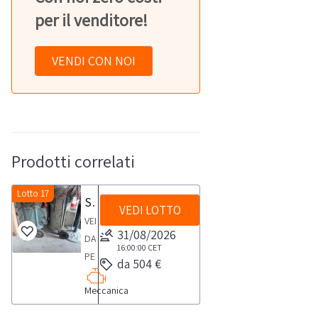
per il venditore!
VENDI CON NOI
Prodotti correlati
Lotto 17
Saldatrici TIG per alluminio
VEDI LOTTO
VENDITA
31/08/2026
DA
16:00:00
CET
PERSONA
da 504 €
FISICALotto
Meccanica
composto
da