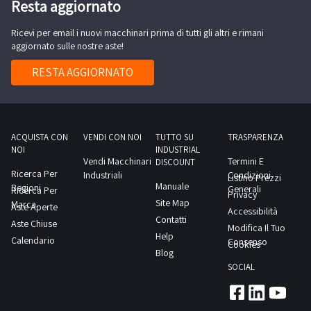
Resta aggiornato
saldatura
massima
Elba
scosse
Mobert
prevista
Ricevi per email i nuovi macchinari prima di tutti gli altri e rimani
SA
elettriche.Il
modulo
per
aggiornato sulle nostre aste!
90
bene
2-
lo
modulo
si
RESTA AGGIORNATO
saldatrice
svolgimento
1
trova
MobertLa
delle
PBI
a
documentazione
attività
18-
Borgaro
risulta
di
impianto
ACQUISTA CON
VENDI CON NOI
TUTTO SU
TRASPARENZA
(TO)
presente.NOTE
ritiro
NOI
INDUSTRIAL
taglia-
I
Vendi Macchinari
Termini E
PER
DISCOUNT
dal
salda
beni
Ricerca Per
Industriali
Condizioni
Listino Prezzi
RITIRO:-
giorno
Manuale
Regioni
linea
Generali
Ricerca Per
oggetto
Privacy
tempistica
concordato:
Site Map
Marca
per
Aste Aperte
di
Accessibilità
massima
1
Contatti
Aste Chiuse
saldatura
vendita
Modifica Il Tuo
prevista
giorno
Help
Calendario
Elba
Consenso
potranno
Cookies
per
Blog
SA
essere
lo
SOCIAL
90
utilizzati
svolgimento
modulo
all'interno
delle
2