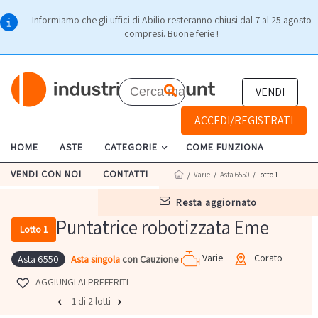
Informiamo che gli uffici di Abilio resteranno chiusi dal 7 al 25 agosto
compresi. Buone ferie !
VENDI
ACCEDI/REGISTRATI
HOME
ASTE
CATEGORIE
COME FUNZIONA
VENDI CON NOI
CONTATTI
/
Varie
/
Asta 6550
/ Lotto 1
resta aggiornato
Puntatrice robotizzata Eme
Lotto 1
Varie
Corato
Asta singola
con Cauzione
Asta 6550
AGGIUNGI AI PREFERITI
1 di 2 lotti