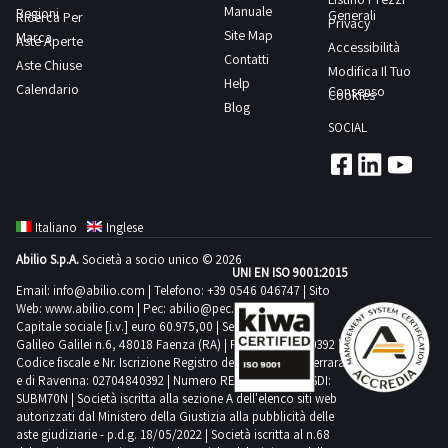
assemblaggio
uno
lo
Manuale
Regioni
200NOTE
Generali
Ricerca Per
subordinata
sul
PER
Privacy
si
o
svolgimento
Site Map
Marca
PER
Aste Aperte
al
posto.NOTE
Accessibilità
RITIRO:-
trova
più
delle
Contatti
Aste Chiuse
RITIRO:-
nulla
PER
Modifica Il Tuo
tempistica
a
beni
Help
attività
Calendario
tempistica
Consenso
osta
RITIRO:-
Cookies
massima
Pozzuoli
sarà
Blog
di
massima
successivamente
tempistica
prevista
mentre
SOCIAL
tenuto
ritiro
prevista
dell’Autorità
massima
per
gli
ad
dal
per
Giudiziaria.-
prevista
lo
arredi
inviare,
giorno
lo
Il
per
svolgimento
ufficio
entro
concordato:
svolgimento
soggetto
lo
delle
Italiano
Inglese
si
e
3
delle
che
svolgimento
attività
trovano
non
giorni
Abilio S.p.A.
Società a socio unico © 2026
attività
al
delle
di
UNI EN ISO 9001:2015
ad
oltre
di
Email:
info@abilio.com
| Telefono:
+39 0546 046747
| Sito
termine
attività
ritiro
Ercolano
il
Web:
www.abilio.com
| Pec:
abilio@pec.illimity.com
ritiro
della
di
dal
Capitale sociale [i.v.] euro 60.975,00 | Sede legale in Via
termine
dal
gara
Galileo Galilei n.6, 48018 Faenza (RA) | P.IVA: 02704840392 |
ritiro
giorno
di
Codice fiscale e Nr. Iscrizione Registro delle Imprese di Ferrara
giorno
si
dal
concordato:
e di Ravenna: 02704840392 | Numero REA RA 224830 | SDI:
48
concordato:
sarà
giorno
1
SUBM70N | Società iscritta alla sezione A dell'elenco siti web
ore
1
autorizzati dal Ministero della Giustizia alla pubblicità delle
aggiudicato
concordato:
giorno
dalla
aste giudiziarie - p.d.g. 18/05/2022 | Società iscritta al n.68
giorno
provvisoriamente
4