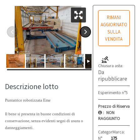
RIMANI
AGGIORNATO
SULLA
VENDITA
Chiusura asta:
Da
ripubblicare
Descrizione lotto
Esperimento n°5
Puntatrice robotizzata Eme
Prezzo di Riserva
:
NON
Il bene si presenta in buone condizioni di
RAGGIUNTO
conservazione, senza evidenti segni di usura o
danneggiamenti.
Categoria:
Marca:
Varie
Eme
N°
175