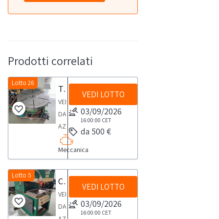
Prodotti correlati
Lotto 26
Tavola girevole OMO TG VQ 1000
VEDI LOTTO
VENDITA
03/09/2026
DA
16:00:00
CET
AZIENDA
da 500 €
ATTIVATavola
Meccanica
girevole
marca OMO
mod.
Lotto 5
Confezionatrice APM SASP
VEDI LOTTO
TG
VENDITA
VQ
03/09/2026
DA
1000
16:00:00
CET
AZIENDA