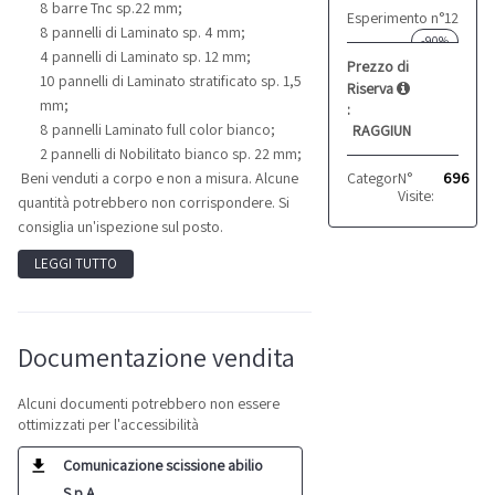
8 barre Tnc sp.22 mm;
Esperimento n°12
8 pannelli di Laminato sp. 4 mm;
-90%
4 pannelli di Laminato sp. 12 mm;
Prezzo di
10 pannelli di Laminato stratificato sp. 1,5
Riserva
mm;
:
8 pannelli Laminato full color bianco;
RAGGIUNTO
2 pannelli di Nobilitato bianco sp. 22 mm;
Categoria:
N°
Stock legn
696
Beni venduti a corpo e non a misura. Alcune
Visite:
quantità potrebbero non corrispondere. Si
consiglia un'ispezione sul posto.
LEGGI TUTTO
Documentazione vendita
Alcuni documenti potrebbero non essere
ottimizzati per l'accessibilità
Comunicazione scissione abilio
S.p.A.