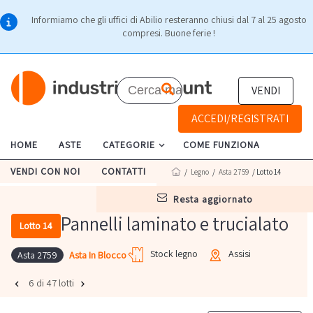
Informiamo che gli uffici di Abilio resteranno chiusi dal 7 al 25 agosto
compresi. Buone ferie !
VENDI
ACCEDI/REGISTRATI
HOME
ASTE
CATEGORIE
COME FUNZIONA
VENDI CON NOI
CONTATTI
/
Legno
/
Asta 2759
/ Lotto 14
resta aggiornato
Pannelli laminato e trucialato
Lotto 14
Stock legno
Assisi
Asta In Blocco
Asta 2759
6 di 47 lotti