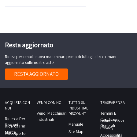
Resta aggiornato
Ricevi per email i nuovi macchinari prima di tutti gli altri e rimani
aggiornato sulle nostre aste!
RESTA AGGIORNATO
ACQUISTA CON
VENDI CON NOI
TUTTO SU
TRASPARENZA
NOI
INDUSTRIAL
Vendi Macchinari
Termini E
DISCOUNT
Ricerca Per
Industriali
Condizioni
Listino Prezzi
Manuale
Regioni
Generali
Ricerca Per
Privacy
Site Map
Marca
Aste Aperte
Accessibilità