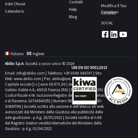
Contatti
Aste Chiuse
Modifica Il Tuo
Help
Calendario
Consenso
Cookies
Blog
SOCIAL
Italiano
Inglese
Abilio S.p.A.
Società a socio unico © 2026
UNI EN ISO 9001:2015
Email:
info@abilio.com
| Telefono:
+39 0546 046747
| Sito
Web:
www.abilio.com
| Pec:
abilio@pec.illimity.com
Capitale sociale [i.v.] euro 60.975,00 | Sede legale in Via
Galileo Galilei n.6, 48018 Faenza (RA) | P.IVA: 02704840392 |
Codice fiscale e Nr. Iscrizione Registro delle Imprese di Ferrara
e di Ravenna: 02704840392 | Numero REA RA 224830 | SDI:
SUBM70N | Società iscritta alla sezione A dell'elenco siti web
autorizzati dal Ministero della Giustizia alla pubblicità delle
aste giudiziarie - p.d.g. 18/05/2022 | Società iscritta al n.68
del Registro Gestori vendite telematiche del Ministero della
Giustizia - p.d.g. 01/04/2022