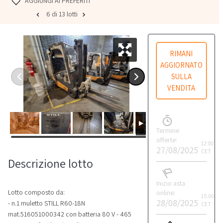
AGGIUNGI AI PREFERITI
6 di 13 lotti
RIMANI
AGGIORNATO
SULLA
VENDITA
Termine
offerte:
12:00
27/08/2025
CET
Descrizione lotto
Inizio asta
Lotto composto da:
online:
15:00
28/08/2025
- n.1 muletto STILL R60-18N
CET
mat.516051000342 con batteria 80 V - 465