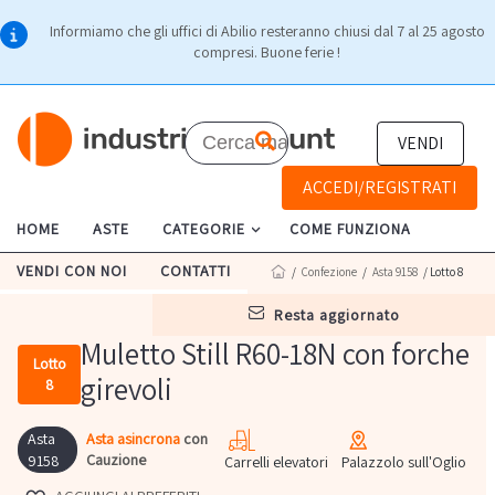
Informiamo che gli uffici di Abilio resteranno chiusi dal 7 al 25 agosto
compresi. Buone ferie !
VENDI
ACCEDI/REGISTRATI
HOME
ASTE
CATEGORIE
COME FUNZIONA
VENDI CON NOI
CONTATTI
/
Confezione
/
Asta 9158
/ Lotto 8
resta aggiornato
Muletto Still R60-18N con forche
Lotto
girevoli
8
Asta
Asta asincrona
con
Cauzione
9158
Carrelli elevatori
Palazzolo sull'Oglio