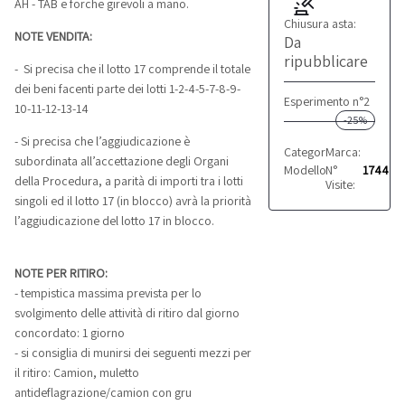
AH - TAB e forche girevoli a mano.
Chiusura asta:
NOTE VENDITA:
Da
ripubblicare
- Si precisa che il lotto 17 comprende il totale
dei beni facenti parte dei lotti 1-2-4-5-7-8-9-
Esperimento n°2
10-11-12-13-14
-25%
- Si precisa che l’aggiudicazione è
Categoria:
Marca:
Carrelli ele
STILL
subordinata all’accettazione degli Organi
Modello:
N°
R60-18N
1744
della Procedura, a parità di importi tra i lotti
Visite:
singoli ed il lotto 17 (in blocco) avrà la priorità
l’aggiudicazione del lotto 17 in blocco.
NOTE PER RITIRO:
- tempistica massima prevista per lo
svolgimento delle attività di ritiro dal giorno
concordato: 1 giorno
- si consiglia di munirsi dei seguenti mezzi per
il ritiro: Camion, muletto
antideflagrazione/camion con gru