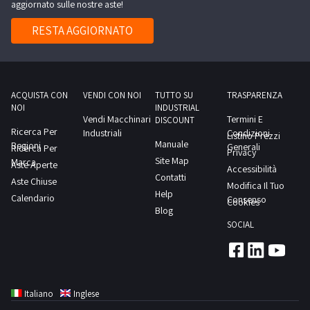
concordato:
aggiornato sulle nostre aste!
vendita,
depositato
certificazione
concordato:
1
con
presso
RESTA AGGIORNATO
al
1
giorno
divieto
altro
Professionista.
giorni
di
magazzino.NOTE
Quest’ultimo,
ulteriore
PER
in
cessione
RITIRO:-
ACQUISTA CON
VENDI CON NOI
TUTTO SU
TRASPARENZA
caso
NOI
INDUSTRIAL
per
tempistica
di
Vendi Macchinari
Termini E
DISCOUNT
un
massima
Ricerca Per
mancata
Industriali
Condizioni
Listino Prezzi
Manuale
Regioni
periodo
prevista
Generali
Ricerca Per
documentazione
Privacy
Site Map
Marca
non
per
Aste Aperte
farà
Accessibilità
Contatti
inferiore
Aste Chiuse
lo
apposita
Modifica Il Tuo
Help
Calendario
ad
svolgimento
Consenso
segnalazione
Cookies
Blog
un
delle
alle
SOCIAL
anno,
attività
autorità
ovvero
di
competenti.
distrutti.NOTE
ritiro
L’aggiudicatario
PER
dal
dovrà
Italiano
Inglese
RITIRO:-
giorno
sottoscrivere