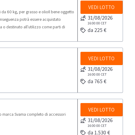
VEDI LOTTO
da 60 kg, per grasso e olioIl bene oggetto
31/08/2026
conseguenza potrà essere acquistato
16:00:00
CET
 o destinato all'utilizzo come parti di
da 225 €
vamente soggetti giuridici dotati di p.iva e
i solo per uso professionale e non per uso
 vendita è rivolta esclusivamente a soggetti
tegoria merceologica in vendita.
VEDI LOTTO
31/08/2026
16:00:00
CET
da 765 €
VEDI LOTTO
co marca Svama completo di accessori
31/08/2026
16:00:00
CET
da 1.530 €