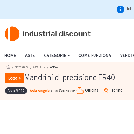
Info
HOME
ASTE
CATEGORIE
COME FUNZIONA
VENDI
/
Meccanica
/
Asta 9012
/ Lotto 4
Mandrini di precisione ER40
Lotto 4
Officina
Torino
Asta singola
con Cauzione
Asta 9012