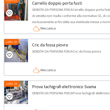
Lotto 21
Carrello doppio porta fusti
VENDITA DA PERSONA FISICACarrello doppio porta fusti 
di vendita non risulta conforme alla normativa CE, di 
esclusivamente ai fini della sua eventuale messa a norma
ricambio; saranno ammessi a partecipare all’asta esclusi
Meccanica
qualificabili come Professionisti (che acquistano i ben
privato) ai sensi del d.lgs. 206/2005. Nello specifico la
Lotto 19
Cric da fossa piovra
riparatori e produttori di settore relativamente alla ca
VENDITA DA PERSONA FISICACric da fossa piovra
Meccanica
Lotto 16
Prova tachigrafi elettronico Svama
VENDITA DA PERSONA FISICAProva tachigrafi elettroni