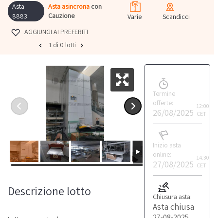
Asta
Asta asincrona
con
Cauzione
8883
Varie
Scandicci
AGGIUNGI AI PREFERITI
1 di 0 lotti
Termine
offerte:
12:00
26/08/2025
CET
Inizio asta
online:
14:30
27/08/2025
CET
Descrizione lotto
Chiusura asta:
Asta chiusa
27-08-2025