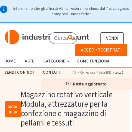
Informiamo che gli uffici di Abilio resteranno chiusi dal 7 al 25 agosto
compresi. Buone ferie !
VENDI
ACCEDI/REGISTRATI
HOME
ASTE
CATEGORIE
COME FUNZIONA
VENDI CON NOI
CONTATTI
/
Confezione
/
Asta 8883
/ Lotto 1000
resta aggiornato
Magazzino rotativo verticale
Modula, attrezzature per la
Lotto
confezione e magazzino di
1000
pellami e tessuti