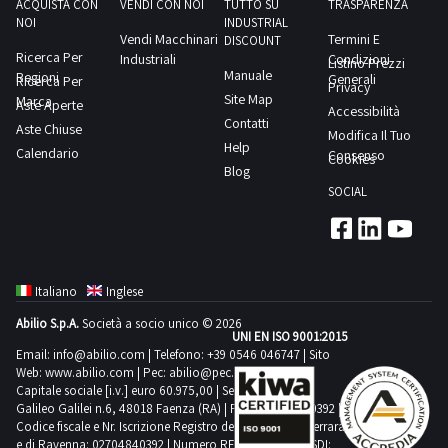
lotto,
matricola
ACQUISTA CON
VENDI CON NOI
TUTTO SU
TRASPARENZA
PER
lo
massima
NOI
delle
INDUSTRIAL
come
09142075Si
RITIRO:-
Vendi Macchinari
Termini E
smaltimento
DISCOUNT
prevista
attività
olio
precisa
Ricerca Per
Industriali
Condizioni
tempistica
Listino Prezzi
di
per
di
Manuale
esausto.
Regioni
che
Generali
Ricerca Per
massima
Privacy
quanto
lo
ritiro
Site Map
Marca
NOTE
sarà
Aste Aperte
Accessibilità
prevista
presente
svolgimento
dal
Contatti
PER
Aste Chiuse
a
Modifica Il Tuo
per
all’interno
delle
Help
giorno
RITIRO:-
Calendario
carico
Consenso
Cookies
lo
del
attività
Blog
concordato:
tempistica
dell’aggiudicatario
svolgimento
lotto,
SOCIAL
di
2
massima
lo
delle
come
ritiro
giorni
prevista
smaltimento
attività
olio
dal
per
di
di
esausto.
giorno
lo
quanto
ritiro
NOTE
Italiano
Inglese
concordato:
svolgimento
presente
dal
PER
2
Abilio S.p.A.
Società a socio unico © 2026
delle
all’interno
giorno
UNI EN ISO 9001:2015
RITIRO:-
giorni
attività
del
Email:
info@abilio.com
| Telefono:
+39 0546 046747
| Sito
concordato:
tempistica
Web:
www.abilio.com
| Pec:
abilio@pec.illimity.com
di
lotto,
2
massima
Capitale sociale [i.v.] euro 60.975,00 | Sede legale in Via
ritiro
come
Galileo Galilei n.6, 48018 Faenza (RA) | P.IVA: 02704840392 |
giorni
prevista
dal
Codice fiscale e Nr. Iscrizione Registro delle Imprese di Ferrara
olio
per
e di Ravenna: 02704840392 | Numero REA RA 224830 | SDI: