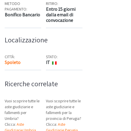
METODO
RITIRO:
Entro 15 giorni
PAGAMENTO:
Bonifico Bancario
dalla email di
convocazione
Localizzazione
CITTÀ:
STATO:
Spoleto
IT
Mappa
Ricerche correlate
Vuoi scoprire tutte le
Vuoi scoprire tutte le
aste giudiziarie e
aste giudiziarie e
fallimenti per
fallimenti per la
Umbria?
provincia di Perugia?
Clicca:
Aste
Clicca:
Aste
Giudiziarie Umbria
Giudiziarie Perugia