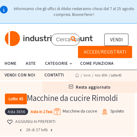
Informiamo che gli uffici di Abilio resteranno chiusi dal 7 al 25 agosto
compresi. Buone ferie !
VENDI
ACCEDI/REGISTRATI
HOME
ASTE
CATEGORIE
COME FUNZIONA
VENDI CON NOI
CONTATTI
/
Varie
/
Asta 3856
/ Lotto 45
resta aggiornato
Macchine da cucire Rimoldi
Lotto 45
Macchine da cucire
Spoleto
Asta in 2 fasi
Asta 3856
AGGIUNGI AI PREFERITI
26 di 37 lotti