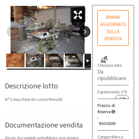
RIMANI
AGGIORNATO
SULLA
VENDITA
Chiusura asta:
Da
ripubblicare
Descrizione lotto
Esperimento n°6
-51%
N° 1 macchine da cucire Rimoldi
Prezzo di
Riserva
:
Documentazione vendita
RAGGIUNTO
Categoria:
Marca:
Macchine d
Rimold
Alcuni documenti potrebbero non essere