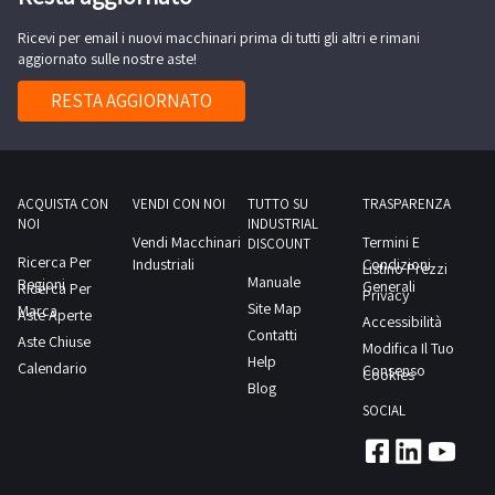
dal
“2
scuro)-
giorno
Ricevi per email i nuovi macchinari prima di tutti gli altri e rimani
aghi”
n.
aggiornato sulle nostre aste!
concordato:
Rimoldi
1
1
n.
RESTA AGGIORNATO
macchinario
giorno
261-
inchiodatacchi
11-
marca
2EK-
Brustia
01;-
ACQUISTA CON
VENDI CON NOI
TUTTO SU
TRASPARENZA
&
NOI
INDUSTRIAL
macchina
Vendi Macchinari
Termini E
C,
DISCOUNT
industriale
Ricerca Per
Industriali
Condizioni
Listino Prezzi
modello
Manuale
Regioni
tipo
Generali
Ricerca Per
Privacy
PTP2000,
Site Map
Marca
“2
Aste Aperte
Accessibilità
anno
Contatti
Aste Chiuse
aghi”
Modifica Il Tuo
2000,
Help
Calendario
Rockwell
Consenso
Cookies
matricola
Blog
International
4002235,
SOCIAL
n.
massa
263-
complessiva
342DR-
kg