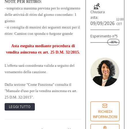
NOTE PER RITIRO:
- tempistica massima prevista per lo svolgimento
Chiusura
delle attività di ritiro dal giorno concordato: 1
asta:
12:00
giorno
09/09/2026
CET
- si consiglia di munirsi dei seguenti mezzi per il
ritiro: Camion con sponda o furgone grande
Esperimento n°5
-80%
Asta eseguita mediante procedura di
L
vendita asincrona ex art. 25 D.M. 32/2015.
M
Re
L'offerta sarà considerata valida a seguito del
co
versamento della cauzione.
Dalla sezione "Come Funziona" consulta il
Lu
"Manuale d'uso per la vendita asincrona ex art.
14
25 D.M. 32/2015".
LEGGI TUTTO
RICHIEDI
INFORMAZIONI