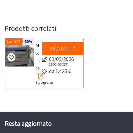
Prodotti correlati
Lotto 22
-80%
Macchinari vari per stampa digitale
VEDI LOTTO
Lotto
09/09/2026
composto
12:00:00
CET
da:-
da 1.425 €
n.
Tipografia
1
fotounità
Screen,
mod.
PT-
8300S,
Resta aggiornato
matricola