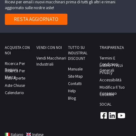
Ricevi per email i nuovi macchinari prima di tutti gli altri e rimani
66,
aggiornato sulle nostre aste!
anno
2006,-
RESTA AGGIORNATO
n.
1
fotounità
Screen,
ACQUISTA CON
VENDI CON NOI
TUTTO SU
TRASPARENZA
NOI
INDUSTRIAL
mod.
Vendi Macchinari
Termini E
DISCOUNT
platerite
Ricerca Per
Industriali
Condizioni
Listino Prezzi
Manuale
Regioni
L8100,
Generali
Ricerca Per
Privacy
Site Map
Marca
matricola
Aste Aperte
Accessibilità
Contatti
Aste Chiuse
121,
Modifica Il Tuo
Help
Calendario
anno
Consenso
Cookies
Blog
2006,-
SOCIAL
n.
1
bucatrice/taglierina
marca
Italiano
Inglese