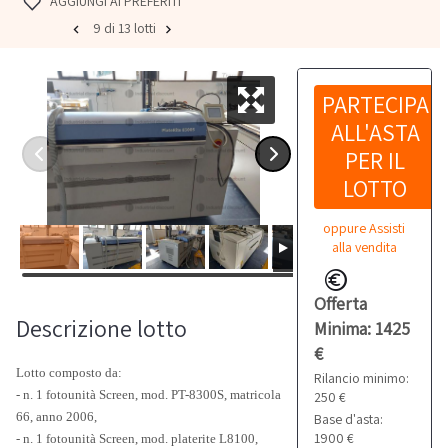
AGGIUNGI AI PREFERITI
9 di 13 lotti
PARTECIPA
ALL'ASTA
PER IL
LOTTO
oppure Assisti
alla vendita
Offerta
Descrizione lotto
Minima: 1425
€
Lotto composto da:
Rilancio minimo:
- n. 1 fotounità Screen, mod. PT-8300S, matricola
250 €
66, anno 2006,
Base d'asta:
1900 €
- n. 1 fotounità Screen, mod. platerite L8100,