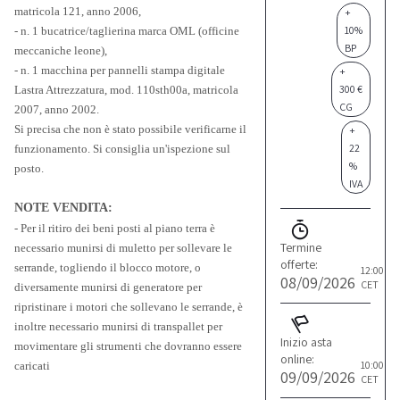
matricola 121, anno 2006,
+
10%
- n. 1 bucatrice/taglierina marca OML (officine
BP
meccaniche leone),
- n. 1 macchina per pannelli stampa digitale
+
300 €
Lastra Attrezzatura, mod. 110sth00a, matricola
CG
2007, anno 2002.
Si precisa che non è stato possibile verificarne il
+
22
funzionamento. Si consiglia un'ispezione sul
%
posto.
IVA
NOTE VENDITA:
- Per il ritiro dei beni posti al piano terra è
Termine
necessario munirsi di muletto per sollevare le
offerte:
serrande, togliendo il blocco motore, o
12:00
08/09/2026
CET
diversamente munirsi di generatore per
ripristinare i motori che sollevano le serrande, è
inoltre necessario munirsi di transpallet per
Inizio asta
movimentare gli strumenti che dovranno essere
online:
10:00
caricati
09/09/2026
CET