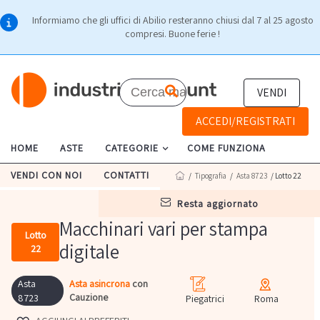
Informiamo che gli uffici di Abilio resteranno chiusi dal 7 al 25 agosto
compresi. Buone ferie !
VENDI
ACCEDI/REGISTRATI
HOME
ASTE
CATEGORIE
COME FUNZIONA
VENDI CON NOI
CONTATTI
/
Tipografia
/
Asta 8723
/ Lotto 22
resta aggiornato
Macchinari vari per stampa
Lotto
digitale
22
Asta
Asta asincrona
con
Cauzione
8723
Piegatrici
Roma