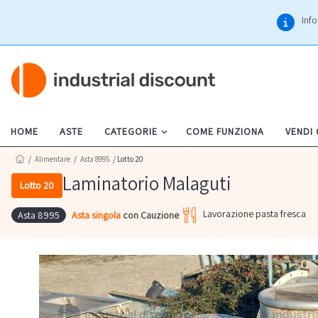
Info
HOME
ASTE
CATEGORIE
COME FUNZIONA
VENDI
/
Alimentare
/
Asta 8995
/ Lotto 20
Laminatorio Malaguti
Lotto 20
Lavorazione pasta fresca
Asta singola
con Cauzione
Asta 8995