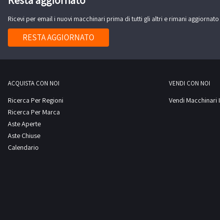
5. Cella refrigerata con saladette con regolazone elettr
Lavello completo di doccetta e ruinetto lavamani con c
Ricevi per email i nuovi macchinari prima di tutti gli altri e rimani aggiornato
Materiale scocca/telaio AISI 304 -Vasche AISI 316 AISI
RESTA AGGIORNATO
Impianto frigorifero con Refrigerante e condesazione a
assorbimento massimo 7200W / 230V -Bagnomaria co
/ 230V -Piastra elettrica con assorbimento massimo 1
Gestione cicli di lavoro programmabili a microprocesso
ACQUISTA CON NOI
VENDI CON NOI
Alimentazone 400V – 50Hz -3+N -Produzione Circa 150/
Ricerca Per Regioni
Vendi Macchinari I
Mappano (TO) Scarica i documenti dalla sezione docu
Ricerca Per Marca
Aste Aperte
Aste Chiuse
Calendario