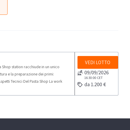
VEDI LOTTO
 Shop station racchiude in un unico
09/09/2026
ttura e la preparazione dei primi:
16:30:00
CET
Aspetti Tecnici Del Pasta Shop La work
da 1.200 €
umenti professionali delle dimensioni mm
o la station sono: 1. Quandro generale 2.
i tempi di cottura con la possibilità di
ne elettronica della temperatura di
ntine 3. Bagnomaria con regolazione
trica con tre livelli di potenza selezionabili