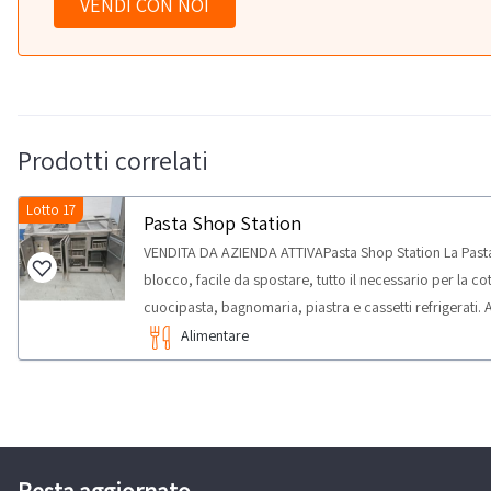
VENDI CON NOI
Prodotti correlati
Lotto 17
Pasta Shop Station
VENDITA DA AZIENDA ATTIVAPasta Shop Station La Pasta
blocco, facile da spostare, tutto il necessario per la co
cuocipasta, bagnomaria, piastra e cassetti refrigerati. 
station si presenta come un blocco assemblato con str
Alimentare
L=2090 – P=960 H=930 Le attrezzature che costituiscon
Cuocipasta con alza cestelli con controllo elettronico de
impostare la durata dei cicli di immersione e regolazio
esercizio, ed il funzionamento distinto delle tre serpe
elettronica della temperatura di esercizio 4. Piastra elet
Resta aggiornato