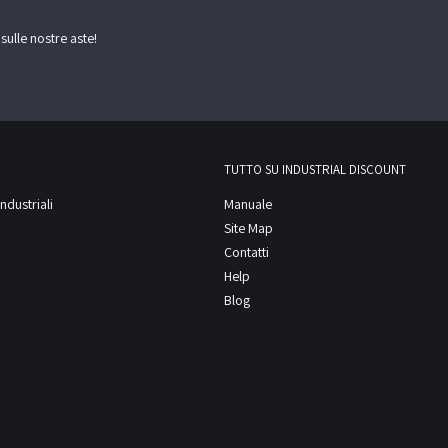
onica della temperatura di esercizio 6.
omando a gomito Caratteristiche tecniche -
 sulle nostre aste!
 304 -Dimensioni vasche gastronorm -
d aria -Cuocipasta con resistenza con
n resistenza assorbimento massimo 1500W
000W -Controllo macchina automatica -
re -Potenza elettrica assorbita (kW) 8/10 -
TUTTO SU INDUSTRIAL DISCOUNT
2000 Porzioni/Ora Il bene è ubicato a
ndustriali
Manuale
mentazione lotto
Site Map
Contatti
Help
Blog