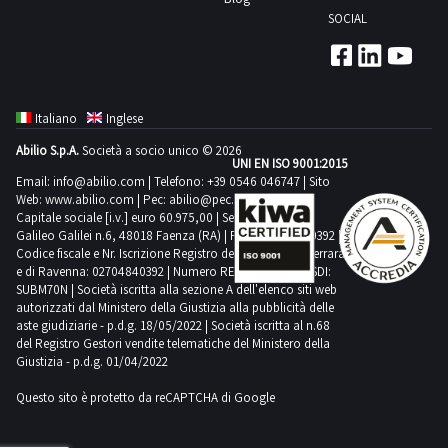
e
SOCIAL
la
preparazione
dei
primi:
Italiano
Inglese
cuocipasta,
Abilio S.p.A.
Società a socio unico © 2026
bagnomaria,
UNI EN ISO 9001:2015
piastra
Email:
info@abilio.com
| Telefono:
+39 0546 046747
| Sito
Web:
www.abilio.com
| Pec:
abilio@pec.illimity.com
e
Capitale sociale [i.v.] euro 60.975,00 | Sede legale in Via
cassetti
Galileo Galilei n.6, 48018 Faenza (RA) | P.IVA: 02704840392 |
Codice fiscale e Nr. Iscrizione Registro delle Imprese di Ferrara
refrigerati.
e di Ravenna: 02704840392 | Numero REA RA 224830 | SDI:
Aspetti
SUBM70N | Società iscritta alla sezione A dell'elenco siti web
Tecnici
autorizzati dal Ministero della Giustizia alla pubblicità delle
aste giudiziarie - p.d.g. 18/05/2022 | Società iscritta al n.68
Del
del Registro Gestori vendite telematiche del Ministero della
Pasta
Giustizia - p.d.g. 01/04/2022
Shop
Questo sito è protetto da reCAPTCHA di Google
La
work