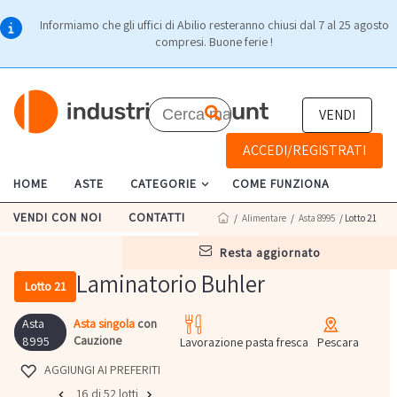
Informiamo che gli uffici di Abilio resteranno chiusi dal 7 al 25 agosto
compresi. Buone ferie !
VENDI
ACCEDI/REGISTRATI
HOME
ASTE
CATEGORIE
COME FUNZIONA
VENDI CON NOI
CONTATTI
/
Alimentare
/
Asta 8995
/ Lotto 21
resta aggiornato
Laminatorio Buhler
Lotto 21
Asta
Asta singola
con
Cauzione
8995
Lavorazione pasta fresca
Pescara
AGGIUNGI AI PREFERITI
16 di 52 lotti