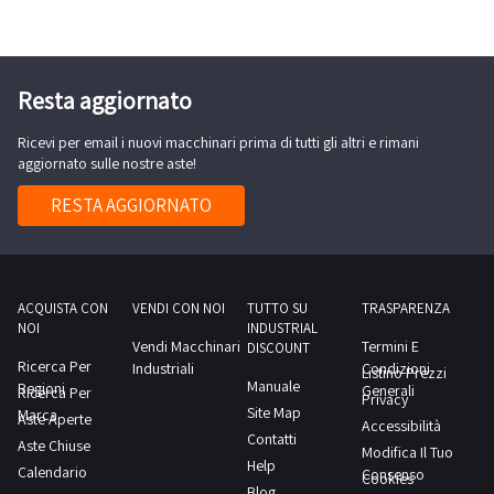
La
Pasta
Shop
station
Resta aggiornato
racchiude
Ricevi per email i nuovi macchinari prima di tutti gli altri e rimani
in
aggiornato sulle nostre aste!
un
unico
RESTA AGGIORNATO
blocco,
facile
da
spostare,
ACQUISTA CON
VENDI CON NOI
TUTTO SU
TRASPARENZA
NOI
INDUSTRIAL
tutto
Vendi Macchinari
Termini E
DISCOUNT
il
Ricerca Per
Industriali
Condizioni
Listino Prezzi
Manuale
Regioni
necessario
Generali
Ricerca Per
Privacy
Site Map
Marca
per
Aste Aperte
Accessibilità
Contatti
Aste Chiuse
la
Modifica Il Tuo
Help
Calendario
cottura
Consenso
Cookies
Blog