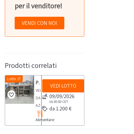
per il venditore!
VENDI CON NOI
Prodotti correlati
Lotto 17
Pasta Shop Station
VEDI LOTTO
VENDITA
09/09/2026
DA
16:30:00
CET
AZIENDA
da 1.200 €
ATTIVAPasta
Alimentare
Shop
Station