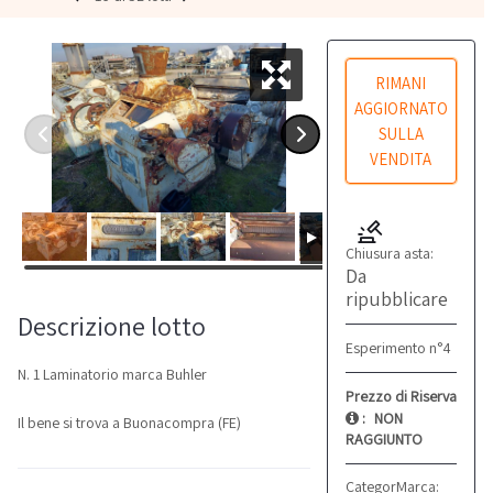
RIMANI
AGGIORNATO
SULLA
VENDITA
Chiusura asta:
Da
ripubblicare
Descrizione lotto
Esperimento n°4
N. 1 Laminatorio marca Buhler
Prezzo di Riserva
:
NON
Il bene si trova a Buonacompra (FE)
RAGGIUNTO
Categoria:
Marca:
Lavorazione
Buhler