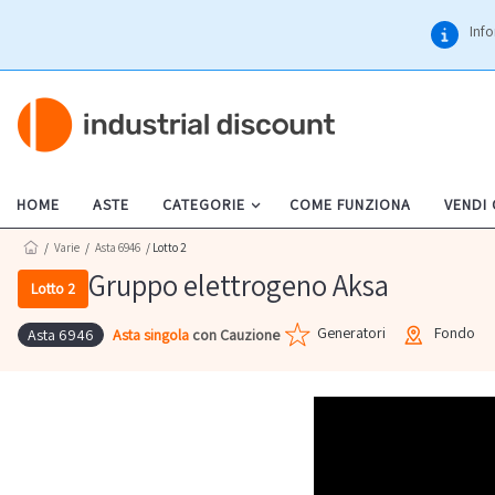
Info
HOME
ASTE
CATEGORIE
COME FUNZIONA
VENDI
/
Varie
/
Asta 6946
/ Lotto 2
Gruppo elettrogeno Aksa
Lotto 2
Generatori
Fondo
Asta singola
con Cauzione
Asta 6946