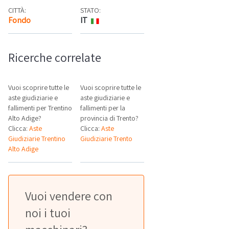
CITTÀ:
STATO:
Fondo
IT
Mappa
Ricerche correlate
Vuoi scoprire tutte le
Vuoi scoprire tutte le
aste giudiziarie e
aste giudiziarie e
fallimenti per Trentino
fallimenti per la
Alto Adige?
provincia di Trento?
Clicca:
Aste
Clicca:
Aste
Giudiziarie Trentino
Giudiziarie Trento
Alto Adige
Vuoi vendere con
noi i tuoi