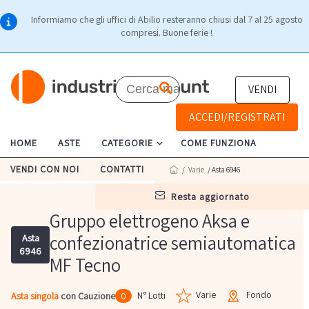
Informiamo che gli uffici di Abilio resteranno chiusi dal 7 al 25 agosto
compresi. Buone ferie !
VENDI
ACCEDI/REGISTRATI
HOME
ASTE
CATEGORIE
COME FUNZIONA
VENDI CON NOI
CONTATTI
/
Varie
/ Asta 6946
resta aggiornato
Gruppo elettrogeno Aksa e
confezionatrice semiautomatica
Asta
6946
MF Tecno
Varie
Fondo
N° Lotti
Asta singola
con Cauzione
0