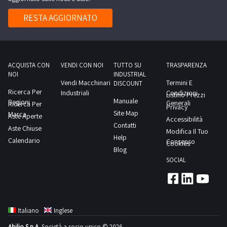
RESTA AGGIORNATO
ACQUISTA CON
VENDI CON NOI
TUTTO SU
TRASPARENZA
NOI
INDUSTRIAL
Vendi Macchinari
Termini E
DISCOUNT
Ricerca Per
Industriali
Condizioni
Listino Prezzi
Manuale
Regioni
Generali
Ricerca Per
Privacy
Site Map
Marca
Aste Aperte
Accessibilità
Contatti
Aste Chiuse
Modifica Il Tuo
Help
Calendario
Consenso
Cookies
Blog
SOCIAL
Italiano
Inglese
Abilio S.p.A.
Società a socio unico © 2026