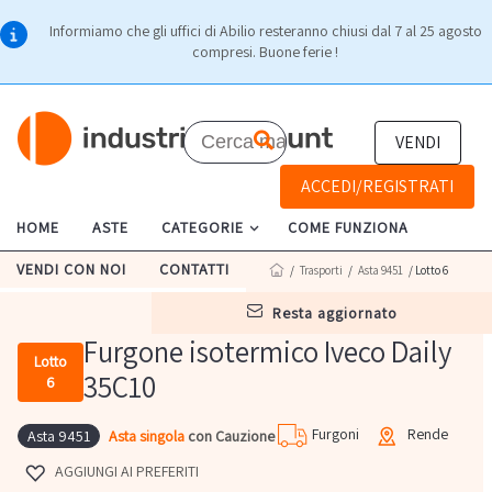
Informiamo che gli uffici di Abilio resteranno chiusi dal 7 al 25 agosto
compresi. Buone ferie !
VENDI
ACCEDI/REGISTRATI
HOME
ASTE
CATEGORIE
COME FUNZIONA
VENDI CON NOI
CONTATTI
/
Trasporti
/
Asta 9451
/ Lotto 6
resta aggiornato
Furgone isotermico Iveco Daily
Lotto
35C10
6
Furgoni
Rende
Asta singola
con Cauzione
Asta 9451
AGGIUNGI AI PREFERITI