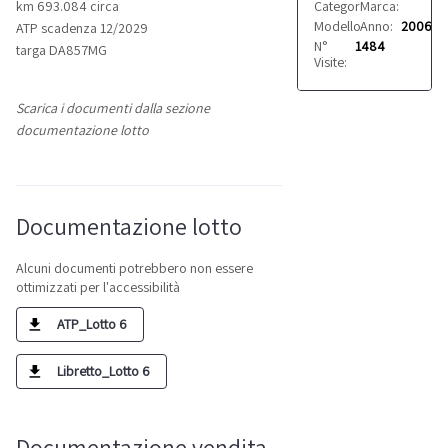
Categoria:
Marca:
Furgoni
Iveco
km 693.084 circa
Modello:
Anno:
Daily 35C10
2006
ATP scadenza 12/2029
N°
1484
targa DA857MG
Visite:
Scarica i documenti dalla sezione
documentazione lotto
Documentazione lotto
Alcuni documenti potrebbero non essere
ottimizzati per l'accessibilità
ATP_Lotto 6
Libretto_Lotto 6
Documentazione vendita