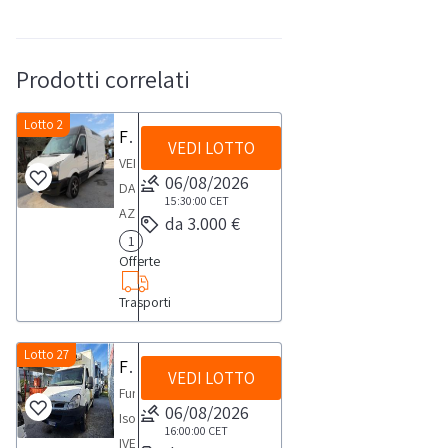
Prodotti correlati
Lotto 2
Furgone Van Volkswagen Crafter
VEDI LOTTO
VENDITA
06/08/2026
DA
15:30:00
CET
AZIENDA
da 3.000 €
ATTIVAFurgone
1
Offerte
Van
Volkswagen
Trasporti
Crafter Anno
2012 km
Lotto 27
circa
Furgone Isotermico IVECO 35C13
VEDI LOTTO
136536 portata
Furgone
06/08/2026
kg
Isotermico
16:00:00
CET
1144 tetto
IVECO