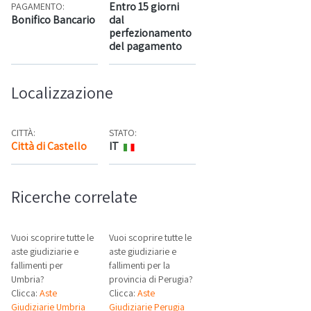
Entro 15 giorni
PAGAMENTO:
Bonifico Bancario
dal
perfezionamento
del pagamento
Localizzazione
CITTÀ:
STATO:
Città di Castello
IT
Mappa
Ricerche correlate
Vuoi scoprire tutte le
Vuoi scoprire tutte le
aste giudiziarie e
aste giudiziarie e
fallimenti per
fallimenti per la
Umbria?
provincia di Perugia?
Clicca:
Aste
Clicca:
Aste
Giudiziarie Umbria
Giudiziarie Perugia