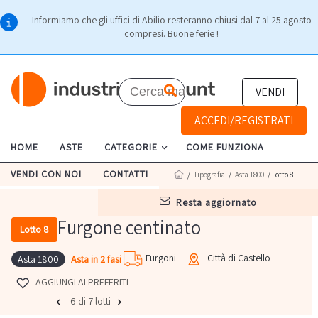
Informiamo che gli uffici di Abilio resteranno chiusi dal 7 al 25 agosto
compresi. Buone ferie !
VENDI
ACCEDI/REGISTRATI
HOME
ASTE
CATEGORIE
COME FUNZIONA
VENDI CON NOI
CONTATTI
/
Tipografia
/
Asta 1800
/ Lotto 8
resta aggiornato
Furgone centinato
Lotto 8
Furgoni
Città di Castello
Asta in 2 fasi
Asta 1800
AGGIUNGI AI PREFERITI
6 di 7 lotti