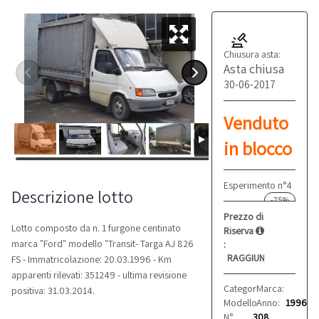
Chiusura asta:
Asta chiusa
30-06-2017
Venduto
in blocco
Esperimento n°4
Descrizione lotto
-75%
Prezzo di
Lotto composto da n. 1 furgone centinato
Riserva
marca "Ford" modello "Transit- Targa AJ 826
:
RAGGIUNTO
FS - Immatricolazione: 20.03.1996 - Km
apparenti rilevati: 351249 - ultima revisione
Categoria:
Marca:
Furgoni
Ford
positiva: 31.03.2014.
Modello:
Anno:
Transit
1996
N°
308