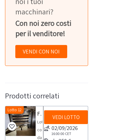
noi i tuoi
macchinari?
Con noi zero costi
per il venditore!
VENDI CON NOI
Prodotti correlati
Lotto 12
Forno Mondial Forno teglie pale
VEDI LOTTO
Lotto
02/09/2026
composto
16:00:00
CET
da:-