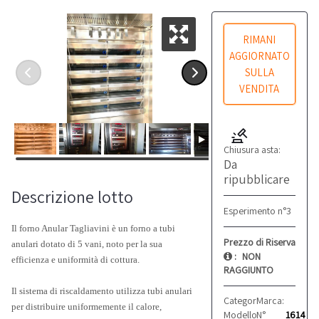
RIMANI
AGGIORNATO
SULLA
VENDITA
Chiusura asta:
Da
ripubblicare
Descrizione lotto
Esperimento n°3
Il forno Anular Tagliavini è un forno a tubi
Prezzo di Riserva
anulari dotato di 5 vani, noto per la sua
:
NON
efficienza e uniformità di cottura.
RAGGIUNTO
Il sistema di riscaldamento utilizza tubi anulari
Categoria:
Marca:
Forni
Tagliav
per distribuire uniformemente il calore,
Modello:
N°
Anular
1614