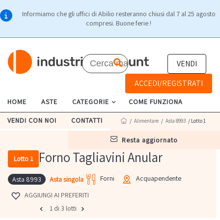
Informiamo che gli uffici di Abilio resteranno chiusi dal 7 al 25 agosto
compresi. Buone ferie !
VENDI
ACCEDI/REGISTRATI
HOME
ASTE
CATEGORIE
COME FUNZIONA
VENDI CON NOI
CONTATTI
/
Alimentare
/
Asta 8993
/ Lotto 1
resta aggiornato
Forno Tagliavini Anular
Lotto 1
Forni
Acquapendente
Asta singola
Asta 8993
AGGIUNGI AI PREFERITI
1 di 3 lotti