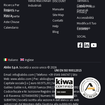
Vendi Macchinari
Termini E
aggiudicato
DISCOUNT
tenuto
che
Ricerca Per
Industriali
Condizioni
Listino Prezzi
uno
Manuale
ad
Regioni
al
Generali
Ricerca Per
Privacy
o
Site Map
Marca
inviare,
termine
Aste Aperte
Accessibilità
più
Contatti
entro
Aste Chiuse
della
Modifica Il Tuo
beni
Help
e
Calendario
gara
Consenso
Cookies
sarà
Blog
non
si
tenuto
SOCIAL
oltre
sarà
ad
il
aggiudicato
inviare,
termine
uno
entro
di
o
e
Italiano
Inglese
48
più
non
Abilio S.p.A.
Società a socio unico © 2026
ore
beni
UNI EN ISO 9001:2015
oltre
dalla
sarà
Email:
info@abilio.com
| Telefono:
+39 0546 046747
| Sito
il
Web:
www.abilio.com
| Pec:
abilio@pec.illimity.com
chiusura
tenuto
termine
Capitale sociale [i.v.] euro 60.975,00 | Sede legale in Via
dell’asta,
ad
Galileo Galilei n.6, 48018 Faenza (RA) | P.IVA: 02704840392 |
di
all’indirizzo
Codice fiscale e Nr. Iscrizione Registro delle Imprese di Ferrara
inviare,
48
e di Ravenna: 02704840392 | Numero REA RA 224830 | SDI:
postvendita@industrialdiscount.com,
entro
SUBM70N | Società iscritta alla sezione A dell'elenco siti web
ore
i
e
autorizzati dal Ministero della Giustizia alla pubblicità delle