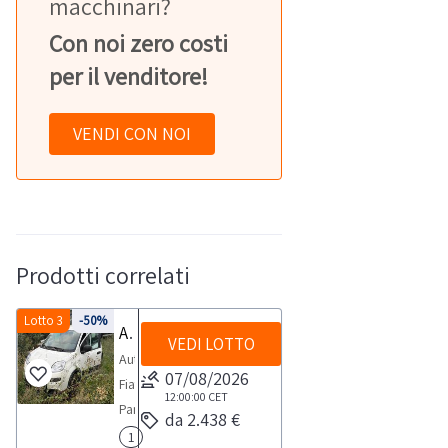
macchinari?
Con noi zero costi
per il venditore!
VENDI CON NOI
Prodotti correlati
Lotto 3
-50%
Autovettura Fiat Panda
VEDI LOTTO
Autovettura
07/08/2026
Fiat
12:00:00
CET
Panda,
da 2.438 €
-
1