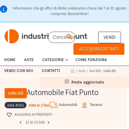
Informiamo che gli uffici di Abilio resteranno chiusi dal 7 al 25 agosto
compresi. Buone ferie !
VENDI
ACCEDI/REGISTRATI
HOME
ASTE
CATEGORIE
COME FUNZIONA
VENDI CON NOI
CONTATTI
/
Varie
/
Asta 4001
/ Lotto 315
resta aggiornato
Automobile Fiat Punto
Lotto 315
Automobili
Teramo
Asta in 2 fasi
Asta 4001
AGGIUNGI AI PREFERITI
12 di 13 lotti