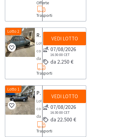
Offerte
targa
GF898MY,
Trasporti
-
anno
Lotto 2
2021,
Renault 5TL
VEDI LOTTO
-
Lotto
07/08/2026
alimentazione ibrida
composto
16:30:00
CET
benzina/elettrico-
da
da 2.250 €
km
Renault
non
Trasporti
5TL:
rilevati.Il
-
mezzo
anno
Lotto 1
Porsche 944
risulta
VEDI LOTTO
1974
Lotto
provvisto
-
07/08/2026
composto
di
targa
16:30:00
CET
da
libretto
da 22.500 €
TA162398
Porsche
di
-
Trasporti
944:-
circolazione
km