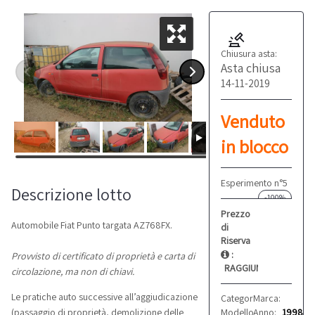
Chiusura asta:
Asta chiusa
14-11-2019
Venduto
in blocco
Esperimento n°5
Descrizione lotto
-100%
Prezzo
Automobile Fiat Punto targata AZ768FX.
di
Riserva
:
Provvisto di certificato di proprietà e carta di
RAGGIUNTO
circolazione, ma non di chiavi.
Le pratiche auto successive all’aggiudicazione
Categoria:
Marca:
Automobili
Fiat
Modello:
Anno:
Punto
1998
(passaggio di proprietà, demolizione delle