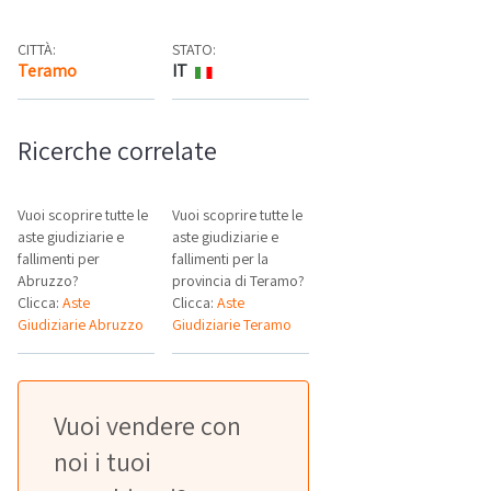
CITTÀ:
STATO:
Teramo
IT
Mappa
Ricerche correlate
Vuoi scoprire tutte le
Vuoi scoprire tutte le
aste giudiziarie e
aste giudiziarie e
fallimenti per
fallimenti per la
Abruzzo?
provincia di Teramo?
Clicca:
Aste
Clicca:
Aste
Giudiziarie Abruzzo
Giudiziarie Teramo
Vuoi vendere con
noi i tuoi