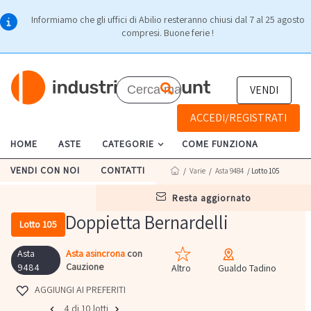
Informiamo che gli uffici di Abilio resteranno chiusi dal 7 al 25 agosto
compresi. Buone ferie !
VENDI
ACCEDI/REGISTRATI
HOME
ASTE
CATEGORIE
COME FUNZIONA
VENDI CON NOI
CONTATTI
/
Varie
/
Asta 9484
/ Lotto 105
resta aggiornato
Doppietta Bernardelli
Lotto 105
Asta
Asta asincrona
con
Cauzione
9484
Altro
Gualdo Tadino
AGGIUNGI AI PREFERITI
4 di 10 lotti