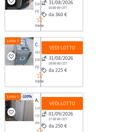
31/08/2026
DA
ambiente
16:00:00
CET
PERSONA
da 360 €
sup
FISICACarrello
5
Varie
portabombole
lt
doppio
Exel
completo
Lotto 8
Carica batterie carrellato
n.
VEDI LOTTO
di
1-
VENDITA
due
31/08/2026
Igienizzante
DA
bombole
16:00:00
CET
ambiente
PERSONA
da 225 €
sup
FISICACarica
500
Varie
batterie
ml
carrellato
Exel
grande
Lotto 5
-100%
Attrezzature varie
n.
VEDI LOTTO
colore
Lotto
6-
grigio
01/09/2026
composto
Igienizzante
17:00:00
CET
da
mani
da 250 €
pattrezzature