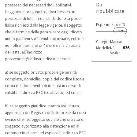
Da
possesso dei necessari titoli abilitativi.
ripubblicare
L’aggiudicatario, inoltre, dovrà essere in
possesso di tutti i requisiti di idoneità psico-
Esperimento n°3
fisica richiesti dalla legge vigente. Il soggetto
-50%
che al termine della gara si sarà aggiudicato
uno o più beni sarà tenuto ad inviare, entro e
Categoria:
Marca:
Altro
Bernard
non oltre il termine di 48 ore dalla chiusura
Modello:
N°
calibro 12
636
dell’asta, all’indirizzo
Visite:
postvendita@industrialdiscount.com :
a) se soggetto privato: proprie generalità
complete, domicilio, copia del codice fiscale,
copia del documento di identità in corso di
validità, indirizzo PEC (se attivato) ed email;
b) se soggetto giuridico: partita IVA, visura
aggiornata del Registro delle Imprese da cui si
evince che nell’oggetto sociale che si tratta di
soggetto autorizzato alla detenzione ed al
commercio di armi ed esplosivi, indirizzo PEC