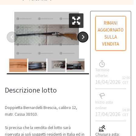
RIMANI
AGGIORNATO
SULLA
VENDITA
Termine
offerte:
12:00
16/04/2026
CET
Descrizione lotto
Inizio asta
Doppietta Bernardelli Brescia, calibro 12,
online:
14:30
17/04/2026
matr. Cassa 38910.
CET
Si precisa che la vendita del lotto sarà
Chiusura asta:
riservata ai soli soggetti residenti in Italia ed in