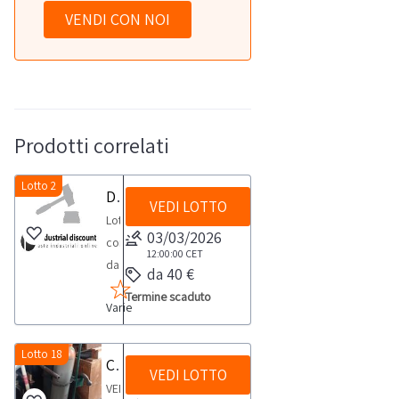
VENDI CON NOI
Prodotti correlati
Lotto 2
Dispenser e igienizzanti
VEDI LOTTO
Lotto
03/03/2026
composto
12:00:00
CET
da:-
da 40 €
Dispenser
Termine scaduto
Varie
Automat.
UV
n.
Lotto 18
Carrello con Due bombole
VEDI LOTTO
73-
VENDITA
Igienizzante