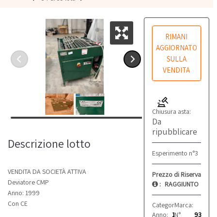
RIMANI
AGGIORNATO
SULLA
VENDITA
Chiusura asta:
Da
ripubblicare
Descrizione lotto
Esperimento n°3
VENDITA DA SOCIETÀ ATTIVA
Prezzo di Riserva
Deviatore CMP
:
RAGGIUNTO
Anno: 1999
Con CE
Categoria:
Marca:
Sistemi di 
CMP
Anno:
1999
N°
93