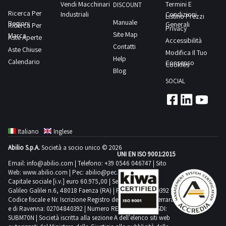
Vendi Macchinari
Termini E
DISCOUNT
Ricerca Per
Industriali
Condizioni
Listino Prezzi
Manuale
Regioni
Generali
Ricerca Per
Privacy
Site Map
Marca
Aste Aperte
Accessibilità
Contatti
Aste Chiuse
Modifica Il Tuo
Help
Calendario
Consenso
Cookies
Blog
SOCIAL
Italiano
Inglese
Abilio S.p.A.
Società a socio unico © 2026
UNI EN ISO 9001:2015
Email:
info@abilio.com
| Telefono:
+39 0546 046747
| Sito
Web:
www.abilio.com
| Pec:
abilio@pec.illimity.com
Capitale sociale [i.v.] euro 60.975,00 | Sede legale in Via
Galileo Galilei n.6, 48018 Faenza (RA) | P.IVA: 02704840392 |
Codice fiscale e Nr. Iscrizione Registro delle Imprese di Ferrara
e di Ravenna: 02704840392 | Numero REA RA 224830 | SDI:
SUBM70N | Società iscritta alla sezione A dell'elenco siti web