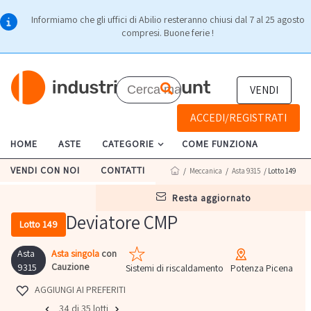
Informiamo che gli uffici di Abilio resteranno chiusi dal 7 al 25 agosto
compresi. Buone ferie !
VENDI
ACCEDI/REGISTRATI
HOME
ASTE
CATEGORIE
COME FUNZIONA
VENDI CON NOI
CONTATTI
/
Meccanica
/
Asta 9315
/ Lotto 149
resta aggiornato
Deviatore CMP
Lotto 149
Asta
Asta singola
con
Cauzione
9315
Sistemi di riscaldamento
Potenza Picena
AGGIUNGI AI PREFERITI
34 di 35 lotti