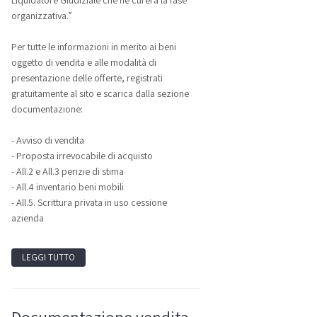
Liquidatore Giudiziale che ne curerà la fase
organizzativa.”
Per tutte le informazioni in merito ai beni
oggetto di vendita e alle modalità di
presentazione delle offerte, registrati
gratuitamente al sito e scarica dalla sezione
documentazione:
- Avviso di vendita
- Proposta irrevocabile di acquisto
- All.2 e All.3 perizie di stima
- All.4 inventario beni mobili
- All.5. Scrittura privata in uso cessione
azienda
LEGGI TUTTO