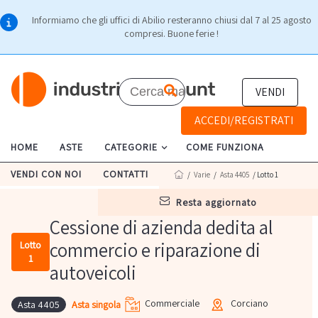
Informiamo che gli uffici di Abilio resteranno chiusi dal 7 al 25 agosto
compresi. Buone ferie !
VENDI
ACCEDI/REGISTRATI
HOME
ASTE
CATEGORIE
COME FUNZIONA
VENDI CON NOI
CONTATTI
/
Varie
/
Asta 4405
/ Lotto 1
resta aggiornato
Cessione di azienda dedita al
commercio e riparazione di
Lotto
1
autoveicoli
Commerciale
Corciano
Asta singola
Asta 4405