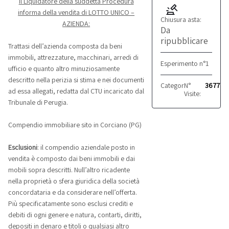
Il Liquidatore della suddetta Procedura
informa della vendita di LOTTO UNICO –
Chiusura asta:
AZIENDA:
Da
ripubblicare
Trattasi dell’azienda composta da beni
immobili, attrezzature, macchinari, arredi di
Esperimento n°1
ufficio e quanto altro minuziosamente
descritto nella perizia si stima e nei documenti
Categoria:
N°
Commercia
3677
ad essa allegati, redatta dal CTU incaricato dal
Visite:
Tribunale di Perugia.
Compendio immobiliare sito in Corciano (PG)
Esclusioni
: il compendio aziendale posto in
vendita è composto dai beni immobili e dai
mobili sopra descritti. Null’altro ricadente
nella proprietà o sfera giuridica della società
concordataria e da considerare nell’offerta.
Più specificatamente sono esclusi crediti e
debiti di ogni genere e natura, contarti, diritti,
depositi in denaro e titoli o qualsiasi altro