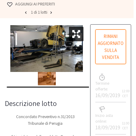
AGGIUNGI AI PREFERITI
1 di 1 lotti
RIMANI
AGGIORNATO
SULLA
VENDITA
Termine
offerte:
12:00
16/09/2019
CET
Descrizione lotto
Inizio asta
Concordato Preventivo n.31/2013
online:
Tribunale di Perugia
11:00
18/09/2019
CET