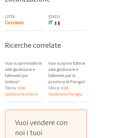
CITTÀ:
STATO:
Corciano
IT
Mappa
Ricerche correlate
Vuoi scoprire tutte le
Vuoi scoprire tutte le
aste giudiziarie e
aste giudiziarie e
fallimenti per
fallimenti per la
Umbria?
provincia di Perugia?
Clicca:
Aste
Clicca:
Aste
Giudiziarie Umbria
Giudiziarie Perugia
Vuoi vendere con
noi i tuoi