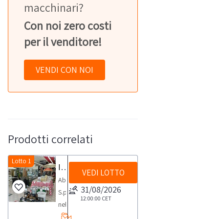
macchinari?
Con noi zero costi
per il venditore!
VENDI CON NOI
Prodotti correlati
Lotto 1
Invito a presentare Manifestazioni di Interesse per l'acquisizionedi uno o più punti di vendita
VEDI LOTTO
Abilio
31/08/2026
S.p.A.
12:00:00
CET
nella
sua