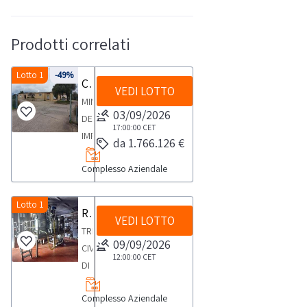
Prodotti correlati
Lotto 1
-49%
Cessione del compendio aziendale dedito alle attività nel settore dei prodotti ortofrutticoli
VEDI LOTTO
MINISTERO
03/09/2026
DELLE
17:00:00
CET
IMPRESE
da 1.766.126 €
E
Complesso Aziendale
DEL
MADE
IN
Lotto 1
Raccolta di manifestazione di interesse per complesso aziendale agroalimentare
VEDI LOTTO
ITALY
TRIBUNALE
LIQUIDAZIONE
09/09/2026
CIVILE
COATTA
12:00:00
CET
DI
AMMINISTRATIVA
RAGUSASEZ.
N.
Complesso Aziendale
VOLONTARIA