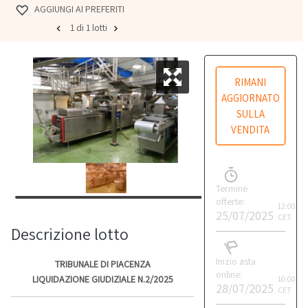
AGGIUNGI AI PREFERITI
1 di 1 lotti
RIMANI
AGGIORNATO
SULLA
VENDITA
Termine
offerte:
12:00
25/07/2025
CET
Descrizione lotto
Inizio asta
TRIBUNALE DI PIACENZA
online:
LIQUIDAZIONE GIUDIZIALE N.2/2025
10:00
28/07/2025
CET