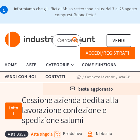
Informiamo che gli uffici di Abilio resteranno chiusi dal 7 al 25 agosto
compresi. Buone ferie !
VENDI
ACCEDI/REGISTRATI
HOME
ASTE
CATEGORIE
COME FUNZIONA
VENDI CON NOI
CONTATTI
/
Complesso Aziendale
/
Asta 9352
/ Lo
resta aggiornato
Cessione azienda dedita alla
lavorazione confezione e
Lotto
1
spedizione salumi
Produttivo
Nibbiano
Asta singola
Asta 9352