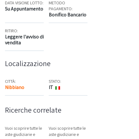
DATA VISIONE LOTTO:
METODO
Su Appuntamento
PAGAMENTO:
Bonifico Bancario
RITIRO:
Leggere l'avviso di
vendita
Localizzazione
CITTÀ:
STATO:
Nibbiano
IT
Mappa
Ricerche correlate
Vuoi scoprire tutte le
Vuoi scoprire tutte le
aste giudiziarie e
aste giudiziarie e