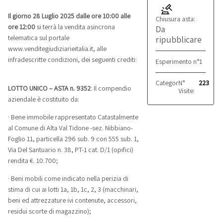
Il giorno 28 Luglio 2025 dalle ore 10:00 alle
Chiusura asta:
ore 12:00
si terrà la vendita asincrona
Da
ripubblicare
telematica sul portale
www.venditegiudiziarieitalia.it, alle
infradescritte condizioni, dei seguenti crediti:
Esperimento n°1
Categoria:
N°
Produttivo
223
LOTTO UNICO – ASTA n. 9352
: Il compendio
Visite:
aziendale è costituito da:
· Bene immobile rappresentato Catastalmente
al Comune di Alta Val Tidone -sez. Nibbiano-
Foglio 11, particella 296 sub. 9 con 555 sub. 1,
Via Del Santuario n. 38, PT-1 cat. D/1 (opifici)
rendita €. 10.700;
· Beni mobili come indicato nella perizia di
stima di cui ai lotti 1a, 1b, 1c, 2, 3 (macchinari,
beni ed attrezzature ivi contenute, accessori,
residui scorte di magazzino);