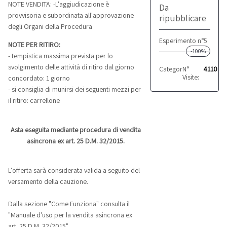
NOTE VENDITA: -L'aggiudicazione è
Da
provvisoria e subordinata all'approvazione
ripubblicare
degli Organi della Procedura
Esperimento n°5
NOTE PER RITIRO:
-100%
- tempistica massima prevista per lo
svolgimento delle attività di ritiro dal giorno
Categoria:
N°
Refrigerazi
4110
Visite:
concordato: 1 giorno
- si consiglia di munirsi dei seguenti mezzi per
il ritiro: carrellone
Asta eseguita mediante procedura di vendita
asincrona ex art. 25 D.M. 32/2015.
L'offerta sarà considerata valida a seguito del
versamento della cauzione.
Dalla sezione "Come Funziona" consulta il
"Manuale d'uso per la vendita asincrona ex
art. 25 D.M. 32/2015".