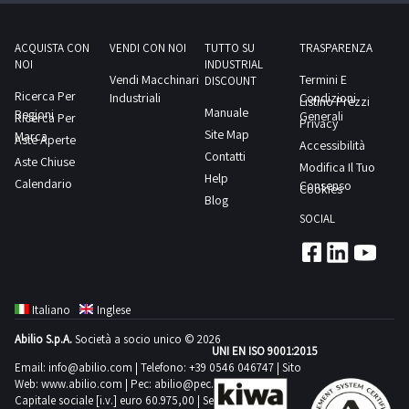
all'accettazione
trova
ante
condensazione
da
a
1,2
ad
parte
ACQUISTA CON
VENDI CON NOI
TUTTO SU
TRASPARENZA
Mappano
mt;-
NOI
INDUSTRIAL
aria,
dell'Autorità
(TO)Scarica
Vendi Macchinari
Termini E
cella
DISCOUNT
funzionante
Giudiziaria-
Ricerca Per
Industriali
Condizioni
il
Listino Prezzi
latticini;-
Manuale
a
Regioni
Il
Generali
Ricerca Per
PDF
Privacy
cella
Site Map
Marca
gas
soggetto
Aste Aperte
Accessibilità
della
surgelati;-
Contatti
R22
Aste Chiuse
che
Modifica Il Tuo
scheda
cella
Help
raffredanti
Calendario
al
Consenso
Cookies
tecnica
pesce;-
Blog
acqua
termine
dalla
banco
SOCIAL
glicolata
della
sezione
metallo
(glicole
gara
documentazione
con
etilenico)
si
lotto
ruote
a
sarà
3
Italiano
Inglese
-5°C
aggiudicato
mt;-
Abilio S.p.A.
Società a socio unico © 2026
(unicocircuito)
uno
UNI EN ISO 9001:2015
transpallet
con
o
Email:
info@abilio.com
| Telefono:
+39 0546 046747
| Sito
manuali;-
Web:
www.abilio.com
| Pec:
abilio@pec.illimity.com
polmone
più
Bilico
Capitale sociale [i.v.] euro 60.975,00 | Sede legale in Via