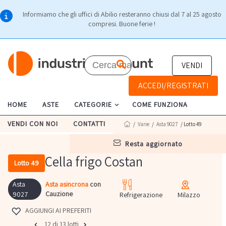
Informiamo che gli uffici di Abilio resteranno chiusi dal 7 al 25 agosto
compresi. Buone ferie !
VENDI
ACCEDI/REGISTRATI
HOME
ASTE
CATEGORIE
COME FUNZIONA
VENDI CON NOI
CONTATTI
/
Varie
/
Asta 9027
/ Lotto 49
resta aggiornato
Cella frigo Costan
Lotto 49
Asta
Asta asincrona
con
Cauzione
9027
Refrigerazione
Milazzo
AGGIUNGI AI PREFERITI
12 di 13 lotti