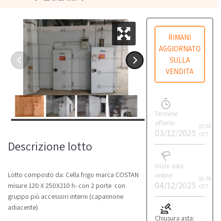
RIMANI
AGGIORNATO
SULLA
VENDITA
Termine
offerte:
12:00
03/12/2025
CET
Descrizione lotto
Inizio asta
Lotto composto da: Cella frigo marca COSTAN
online:
10:30
04/12/2025
misure 120 X 250X210 h- con 2 porte con
CET
gruppo più accessori interni (capannone
adiacente)
Chiusura asta: