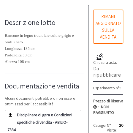
RIMANI
Descrizione lotto
AGGIORNATO
SULLA
Bancone in legno truciolare colore grigio e
VENDITA
profili nero
Lunghezza 185 cm
Profondità 53 cm
Altezza 108 cm
Chiusura asta:
Da
ripubblicare
Documentazione vendita
Esperimento n°5
Alcuni documenti potrebbero non essere
Prezzo di Riserva
ottimizzati per l'accessibilità
:
NON
RAGGIUNTO
Disciplinare di gara e Condizioni
specifiche di vendita - ABILIO-
Categoria:
N°
Arredo
20
7334
Visite: