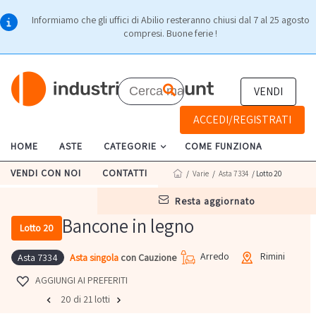
Informiamo che gli uffici di Abilio resteranno chiusi dal 7 al 25 agosto
compresi. Buone ferie !
VENDI
ACCEDI/REGISTRATI
HOME
ASTE
CATEGORIE
COME FUNZIONA
VENDI CON NOI
CONTATTI
/
Varie
/
Asta 7334
/ Lotto 20
resta aggiornato
Bancone in legno
Lotto 20
Arredo
Rimini
Asta singola
con Cauzione
Asta 7334
AGGIUNGI AI PREFERITI
20 di 21 lotti