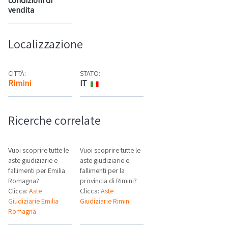
condizioni di
vendita
Localizzazione
CITTÀ:
STATO:
Rimini
IT
Mappa
Ricerche correlate
Vuoi scoprire tutte le
Vuoi scoprire tutte le
aste giudiziarie e
aste giudiziarie e
fallimenti per Emilia
fallimenti per la
Romagna?
provincia di Rimini?
Clicca:
Aste
Clicca:
Aste
Giudiziarie Emilia
Giudiziarie Rimini
Romagna