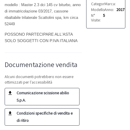
Categoria:
Marca:
Autocarri
Renaul
modello : Master 2.3 dci 145 cv biturbo, anno
Modello:
Anno:
Master
2017
di immatricolazione 03/2017, cassone
N°
5
ribaltabile trilaterale Scattolini spa, km circa
Visite:
52449
POSSONO PARTECIPARE ALL'ASTA
SOLO SOGGETTI CON P.IVA ITALIANA
Documentazione vendita
Alcuni documenti potrebbero non essere
ottimizzati per l'accessibilità
Comunicazione scissione abilio
S.p.A.
Condizioni specifiche di vendita e
di ritiro