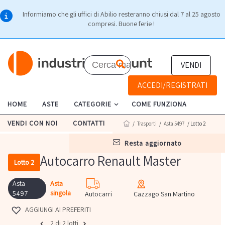
Informiamo che gli uffici di Abilio resteranno chiusi dal 7 al 25 agosto
compresi. Buone ferie !
VENDI
ACCEDI/REGISTRATI
HOME
ASTE
CATEGORIE
COME FUNZIONA
VENDI CON NOI
CONTATTI
/
Trasporti
/
Asta 5497
/ Lotto 2
resta aggiornato
Autocarro Renault Master
Lotto 2
Asta
Asta
singola
5497
Autocarri
Cazzago San Martino
AGGIUNGI AI PREFERITI
2 di 2 lotti