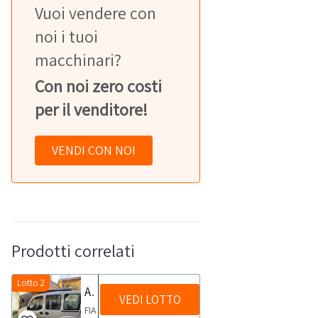
Vuoi vendere con
noi i tuoi
macchinari?
Con noi zero costi
per il venditore!
VENDI CON NOI
Prodotti correlati
Lotto 2
Autocarro Fiat Doblò
VEDI LOTTO
FIAT