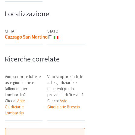
Localizzazione
CITTÀ:
STATO:
Cazzago San Martino
IT
Mappa
Ricerche correlate
Vuoi scoprire tutte le
Vuoi scoprire tutte le
aste giudiziarie e
aste giudiziarie e
fallimenti per
fallimenti per la
Lombardia?
provincia di Brescia?
Clicca:
Aste
Clicca:
Aste
Giudiziarie
Giudiziarie Brescia
Lombardia