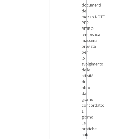
documenti
del
mezzo.NOTE
PER
RITIRO:-
tempistica
massima
prevista
per
lo
svolgimento
delle
attività
di
ritiro
dal
giorno
concordato:
1
giorno
Le
pratiche
auto