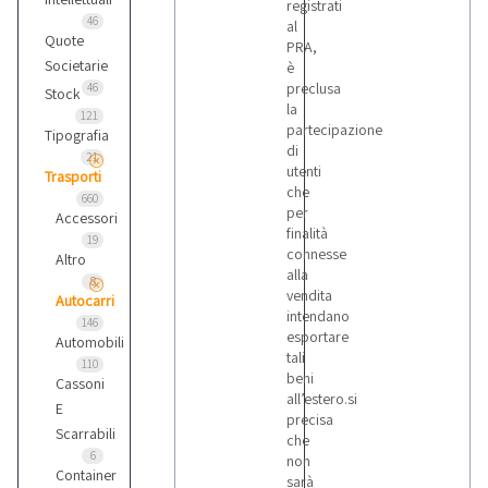
registrati
46
al
Quote
PRA,
Societarie
è
preclusa
46
Stock
la
121
partecipazione
Tipografia
di
21
utenti
Trasporti
che
660
per
Accessori
finalità
19
connesse
Altro
alla
8
vendita
Autocarri
intendano
146
esportare
Automobili
tali
110
beni
Cassoni
all’estero.si
E
precisa
Scarrabili
che
6
non
Container
sarà