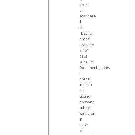
prega
di
scaricare
il
file
“Listino
prezzi
pratiche
auto”
dalla
sezione
Documentazione.
I
prezzi
indicati
nel
Listino
possono
subire
variazioni
in
base
ad