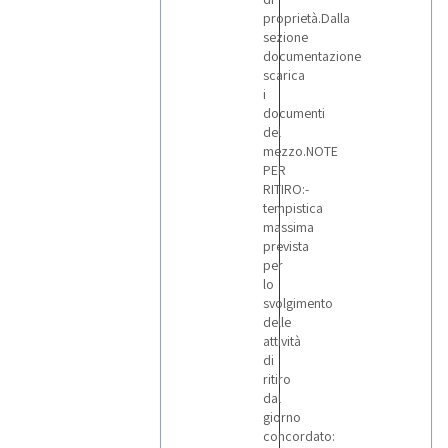
proprietà.Dalla
sezione
documentazione
scarica
i
documenti
del
mezzo.NOTE
PER
RITIRO:-
tempistica
massima
prevista
per
lo
svolgimento
delle
attività
di
ritiro
dal
giorno
concordato: