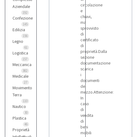
circolazione
Aziendale
e
192
chiavi,
Confezione
ma
145
sprovvisto
Edilizia
di
156
certificato
Legno
di
61
proprietà.Dalla
Logistica
sezione
157
documentazione
Meccanica
scarica
382
i
Medicale
documenti
27
del
Movimento
mezzo.Attenzione:
Terra
In
110
caso
Nautico
di
30
vendita
Plastica
di
46
beni
Proprietà
mobili
Intellettuali