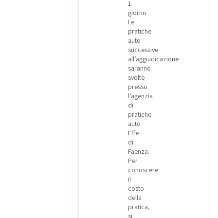
1
giorno
Le
pratiche
auto
successive
all’aggiudicazione
saranno
svolte
presso
l’agenzia
di
pratiche
auto
Effe
di
Faenza.
Per
conoscere
il
costo
della
pratica,
si