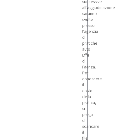
successive
all’aggiudicazione
saranno
svolte
presso
l’agenzia
di
pratiche
auto
Effe
di
Faenza.
Per
conoscere
il
costo
della
pratica,
si
prega
di
scaricare
il
file