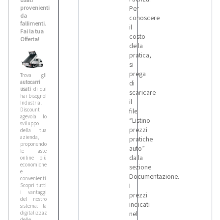
provenienti
Per
da
conoscere
fallimenti.
il
Fai la tua
costo
Offerta!
della
pratica,
si
prega
Trova gli
autocarri
di
usati
di cui
scaricare
hai bisogno!
il
Industrial
Discount
file
agevola lo
“Listino
sviluppo
prezzi
della tua
azienda,
pratiche
proponendo
auto”
le aste
dalla
online più
economiche
sezione
e
Documentazione.
convenienti.
I
Scopri tutti
i vantaggi
prezzi
del nostro
indicati
sistema: la
digitalizzazione
nel
delle