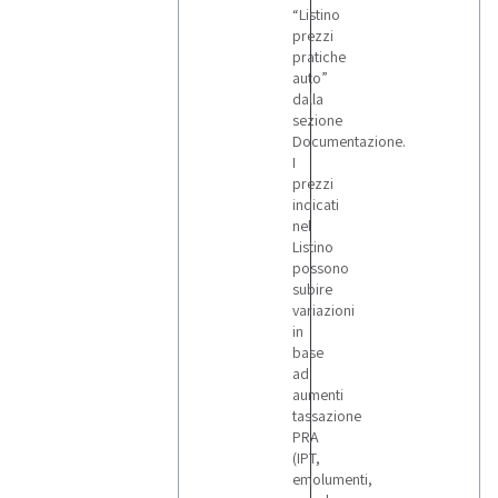
“Listino
prezzi
pratiche
auto”
dalla
sezione
Documentazione.
I
prezzi
indicati
nel
Listino
possono
subire
variazioni
in
base
ad
aumenti
tassazione
PRA
(IPT,
emolumenti,