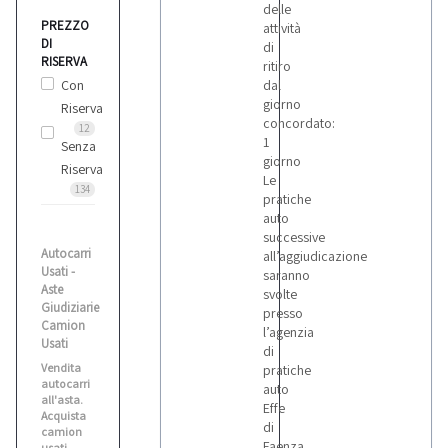
delle
PREZZO
attività
DI
Renault
di
RISERVA
1
ritiro
Con
dal
giorno
Riserva
concordato:
Vari
12
1
Senza
3
giorno
Riserva
Le
134
pratiche
Volkswagen
auto
1
successive
Autocarri
all’aggiudicazione
Usati -
saranno
Volvo
Aste
svolte
Giudiziarie
presso
Camion
l’agenzia
Usati
di
Vendita
pratiche
autocarri
auto
all'asta.
Effe
Acquista
di
camion
Faenza.
usati