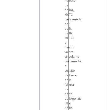
marche
da
bollo),
MCTC
(versamenti
per
bolli,
diritti
MCTC)
e
hanno
valore
vincolante
unicamente
a
seguito
dell'invio
della
fattura
da
parte
dell'Agenzia
Effe.
Abilio