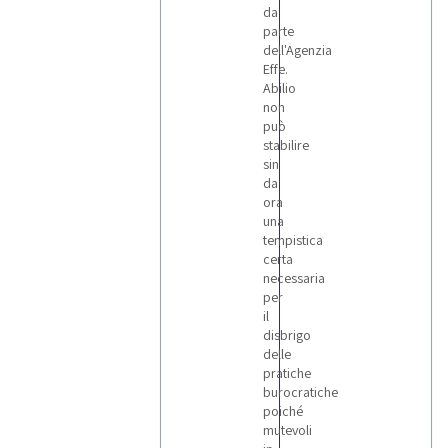
da
parte
dell'Agenzia
Effe.
Abilio
non
può
stabilire
sin
da
ora
una
tempistica
certa
necessaria
per
il
disbrigo
delle
pratiche
burocratiche
poiché
mutevoli