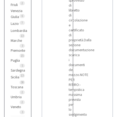
sprovvisto
Kia
2
Friuli
di
2
libretto
Venezia
di
6
Giulia
circolazione
Lancia
7
Lazio
e
12
certificato
Lombardia
di
13
proprietà.Dalla
Marche
Mercedes
sezione
3
6
documentazione
Piemonte
scarica
15
i
Puglia
documenti
Nissan
5
del
Sardegna
1
mezzo.NOTE
13
Sicilia
PER
38
RITIRO:-
Opel
Toscana
tempistica
1
2
massima
Umbria
prevista
2
per
Veneto
Peugeot
lo
3
8
svolgimento