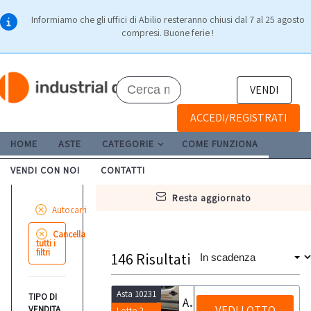
Informiamo che gli uffici di Abilio resteranno chiusi dal 7 al 25 agosto
compresi. Buone ferie !
VENDI
ACCEDI/REGISTRATI
HOME
ASTE
CATEGORIE
COME FUNZIONA
VENDI CON NOI
CONTATTI
resta aggiornato
Autocarri
Cancella
tutti i
filtri
146
Risultati
Asta 10231
TIPO DI
Autocarro Fiat Doblò
VEDI LOTTO
VENDITA
Lotto 2