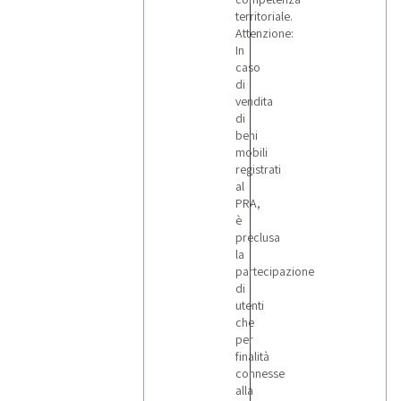
territoriale.
Attenzione:
In
caso
di
vendita
di
beni
mobili
registrati
al
PRA,
è
preclusa
la
partecipazione
di
utenti
che
per
finalità
connesse
alla