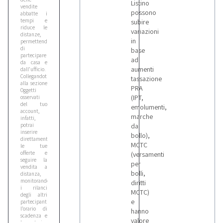
Listino
vendite
possono
abbatte i
tempi e
subire
riduce le
variazioni
distanze,
in
permettendoti
di
base
partecipare
ad
da casa e
aumenti
dall’ufficio.
Collegandoti
tassazione
alla sezione
PRA
Oggetti
(IPT,
osservati
del tuo
emolumenti,
account,
marche
infatti,
potrai
da
inserire
bollo),
direttamente
MCTC
le tue
offerte e
(versamenti
seguire la
per
vendita a
bolli,
distanza,
monitorando
diritti
i rilanci
MCTC)
degli altri
e
partecipanti,
l’orario di
hanno
scadenza e
valore
lo storico