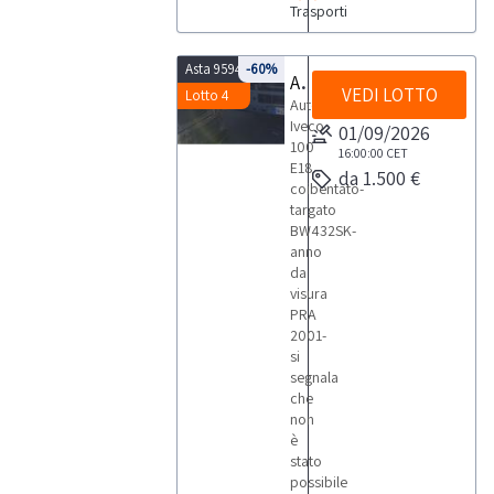
Trasporti
Asta 9594
-60%
Autocarro Iveco 100 E18
VEDI LOTTO
Lotto 4
Autocarro
Iveco
01/09/2026
100
16:00:00
CET
E18
da 1.500 €
coibentato-
targato
BW432SK-
anno
da
visura
PRA
2001-
si
segnala
che
non
è
stato
possibile