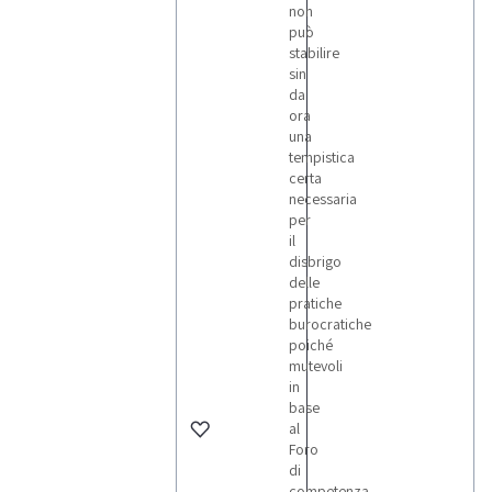
non
può
stabilire
sin
da
ora
una
tempistica
certa
necessaria
per
il
disbrigo
delle
pratiche
burocratiche
poiché
mutevoli
in
base
al
Foro
di
competenza