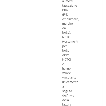
aumenti
tassazione
PRA
(IPT,
emolumenti,
marche
da
bollo),
MCTC
(versamenti
per
bolli,
diritti
MCTC)
e
hanno
valore
vincolante
unicamente
a
seguito
dell'invio
della
fattura