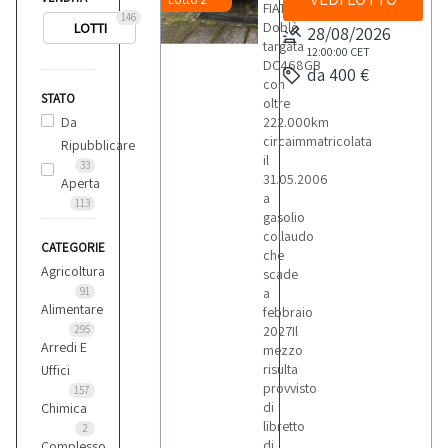
FIAT
146
Doblò
LOTTI
28/08/2026
targata
12:00:00
CET
DC468GB
da 400 €
con
STATO
oltre
Da
222.000km
circaimmatricolata
Ripubblicare
il
33
31.05.2006
Aperta
a
113
gasolio
collaudo
CATEGORIE
che
Agricoltura
scade
91
a
Alimentare
febbraio
295
2027Il
Arredi E
mezzo
risulta
Uffici
provvisto
157
di
Chimica
libretto
2
di
Complesso