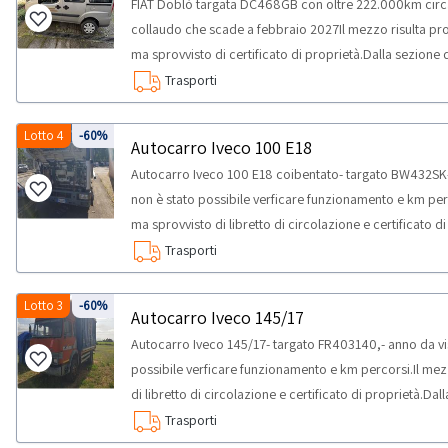
FIAT Doblò targata DC468GB con oltre 222.000km circa
collaudo che scade a febbraio 2027Il mezzo risulta provv
ma sprovvisto di certificato di proprietà.Dalla sezion
mezzo.Attenzione: In caso di vendita di beni mobili regi
Trasporti
di utenti che per finalità connesse alla vendita intendano
che non sarà possibile procedere con l'esportazione 
Lotto 4
-60%
Autocarro Iveco 100 E18
i beni sono situati a Udine (UD) NOTE PER RITIRO:- tem
Autocarro Iveco 100 E18 coibentato- targato BW432SK-
delle attività di ritiro dal giorno concordato: 1 giorno
non è stato possibile verficare funzionamento e km perco
ma sprovvisto di libretto di circolazione e certificato
scarica i documenti del mezzo.NOTE PER RITIRO:- temp
Trasporti
delle attività di ritiro dal giorno concordato: 1 giorno 
all’aggiudicazione saranno svolte presso l’agenzia di pr
Lotto 3
-60%
Autocarro Iveco 145/17
costo della pratica, si prega di scaricare il file “Listin
Autocarro Iveco 145/17- targato FR403140,- anno da vi
Documentazione. I prezzi indicati nel Listino possono s
possibile verficare funzionamento e km percorsi.Il mezz
tassazione PRA (IPT, emolumenti, marche da bollo), MCTC
di libretto di circolazione e certificato di proprietà.D
hanno valore vincolante unicamente a seguito dell'invio 
documenti del mezzo.NOTE PER RITIRO:- tempistica mas
Trasporti
Abilio non può stabilire sin da ora una tempistica certa 
attività di ritiro dal giorno concordato: 1 giorno Le pra