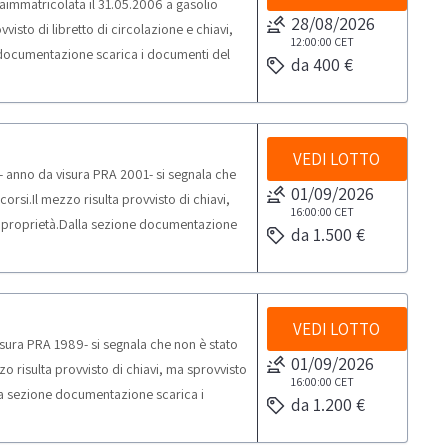
immatricolata il 31.05.2006 a gasolio
28/08/2026
isto di libretto di circolazione e chiavi,
12:00:00
CET
e documentazione scarica i documenti del
da 400 €
strati al PRA, è preclusa la partecipazione
 esportare tali beni all’estero.si precisa
e la rottamazione del mezzoNOTE VENDITA:-
pistica massima prevista per lo svolgimento
VEDI LOTTO
 anno da visura PRA 2001- si segnala che
01/09/2026
rsi.Il mezzo risulta provvisto di chiavi,
16:00:00
CET
 di proprietà.Dalla sezione documentazione
da 1.500 €
istica massima prevista per lo svolgimento
Le pratiche auto successive
atiche auto Effe di Faenza. Per conoscere il
o prezzi pratiche auto” dalla sezione
VEDI LOTTO
sura PRA 1989- si segnala che non è stato
ubire variazioni in base ad aumenti
01/09/2026
o risulta provvisto di chiavi, ma sprovvisto
 (versamenti per bolli, diritti MCTC) e
16:00:00
CET
alla sezione documentazione scarica i
della fattura da parte dell'Agenzia Effe.
da 1.200 €
sima prevista per lo svolgimento delle
necessaria per il disbrigo delle pratiche
tiche auto successive all’aggiudicazione