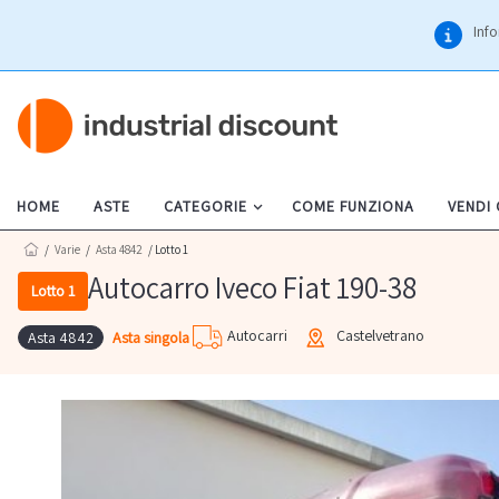
Info
HOME
ASTE
CATEGORIE
COME FUNZIONA
VENDI
/
Varie
/
Asta 4842
/ Lotto 1
Autocarro Iveco Fiat 190-38
Lotto 1
Autocarri
Castelvetrano
Asta singola
Asta 4842