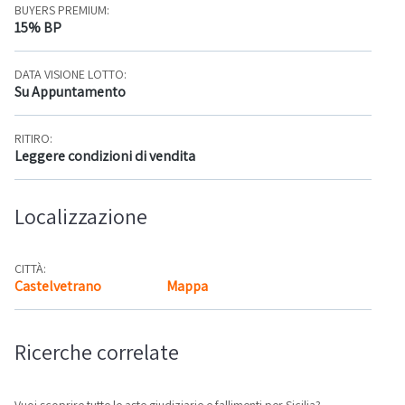
BUYERS PREMIUM:
15% BP
DATA VISIONE LOTTO:
Su Appuntamento
RITIRO:
Leggere condizioni di vendita
Localizzazione
CITTÀ:
Castelvetrano
Mappa
Ricerche correlate
Vuoi scoprire tutte le aste giudiziarie e fallimenti per Sicilia?