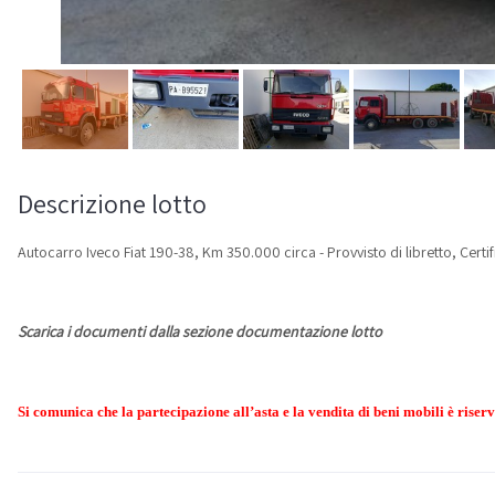
Descrizione lotto
Autocarro Iveco Fiat 190-38, Km 350.000 circa - Provvisto di libretto, Certifi
Scarica i documenti dalla sezione documentazione lotto
Si comunica che la partecipazione all’asta e la vendita di beni mobili è riser