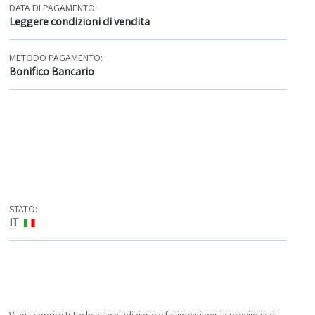
DATA DI PAGAMENTO:
Leggere condizioni di vendita
METODO PAGAMENTO:
Bonifico Bancario
STATO:
IT
Vuoi scoprire tutte le aste giudiziarie e fallimenti per la provincia di