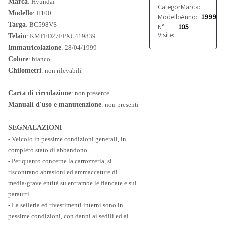
Marca
: Hyundai
Categoria:
Marca:
Autocarri
Hyunda
Modello
: H100
Modello:
Anno:
H100
1999
Targa
: BC598VS
N°
105
Visite:
Telaio
: KMFFD27FPXU419839
Immatricolazione
: 28/04/1999
Colore
: bianco
Chilometri
: non rilevabili
Carta di circolazione
: non presente
Manuali d'uso e manutenzione
: non presenti
SEGNALAZIONI
- Veicolo in pessime condizioni generali, in
completo stato di abbandono.
- Per quanto concerne la carrozzeria, si
riscontrano abrasioni ed ammaccature di
media/grave entità su entrambe le fiancate e sui
paraurti.
- La selleria ed rivestimenti interni sono in
pessime condizioni, con danni ai sedili ed ai