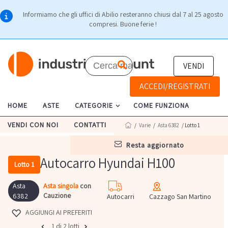
Informiamo che gli uffici di Abilio resteranno chiusi dal 7 al 25 agosto
compresi. Buone ferie !
VENDI
ACCEDI/REGISTRATI
HOME
ASTE
CATEGORIE
COME FUNZIONA
VENDI CON NOI
CONTATTI
/
Varie
/
Asta 6382
/ Lotto 1
resta aggiornato
Autocarro Hyundai H100
Lotto 1
Asta
Asta singola
con
Cauzione
6382
Autocarri
Cazzago San Martino
AGGIUNGI AI PREFERITI
1 di 2 lotti