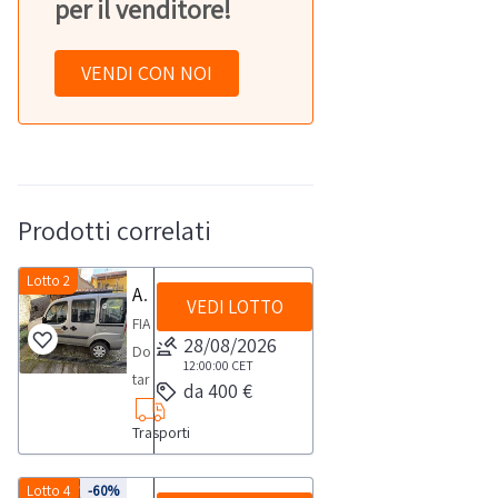
per il venditore!
VENDI CON NOI
Prodotti correlati
Lotto 2
Autocarro Fiat Doblò
VEDI LOTTO
FIAT
28/08/2026
Doblò
12:00:00
CET
targata
da 400 €
DC468GB
Trasporti
con
oltre
222.000km
Lotto 4
-60%