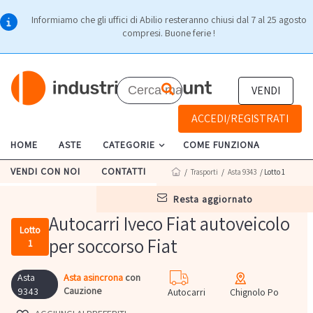
Informiamo che gli uffici di Abilio resteranno chiusi dal 7 al 25 agosto
compresi. Buone ferie !
VENDI
ACCEDI/REGISTRATI
HOME
ASTE
CATEGORIE
COME FUNZIONA
VENDI CON NOI
CONTATTI
/
Trasporti
/
Asta 9343
/ Lotto 1
resta aggiornato
Autocarri Iveco Fiat autoveicolo
Lotto
per soccorso Fiat
1
Asta
Asta asincrona
con
Cauzione
9343
Autocarri
Chignolo Po