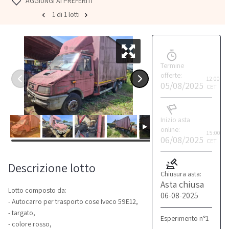
AGGIUNGI AI PREFERITI
1 di 1 lotti
Termine
offerte:
12:00
05/08/2025
CET
Inizio asta
online:
15:00
06/08/2025
CET
Descrizione lotto
Chiusura asta:
Asta chiusa
Lotto composto da:
06-08-2025
- Autocarro per trasporto cose Iveco 59E12,
- targato,
Esperimento n°1
- colore rosso,