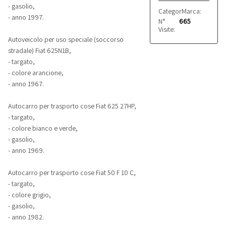
- gasolio,
Categoria:
Marca:
Autocarri
Fiat - 
- anno 1997.
N°
665
Visite:
Autoveicolo per uso speciale (soccorso
stradale) Fiat 625N1B,
- targato,
- colore arancione,
- anno 1967.
Autocarro per trasporto cose Fiat 625 27HP,
- targato,
- colore bianco e verde,
- gasolio,
- anno 1969.
Autocarro per trasporto cose Fiat 50 F 10 C,
- targato,
- colore grigio,
- gasolio,
- anno 1982.