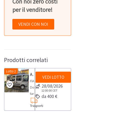
Con noi zero costi
per il venditore!
VENDI CON NOI
Prodotti correlati
Lotto 2
Autocarro Fiat Doblò
VEDI LOTTO
FIAT
28/08/2026
Doblò
12:00:00
CET
targata
da 400 €
DC468GB
Trasporti
con
oltre