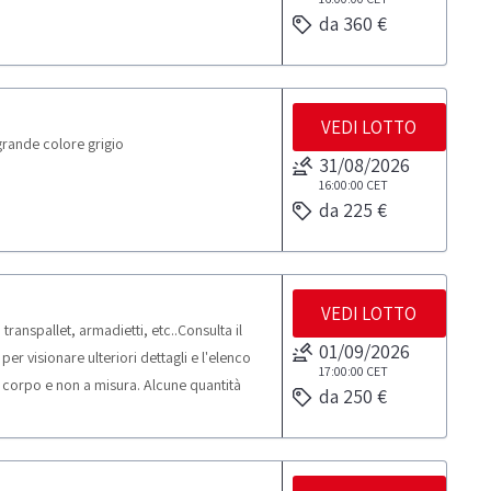
da 360 €
VEDI LOTTO
rande colore grigio
31/08/2026
16:00:00
CET
da 225 €
VEDI LOTTO
anspallet, armadietti, etc..Consulta il
01/09/2026
 visionare ulteriori dettagli e l'elenco
17:00:00
CET
a corpo e non a misura. Alcune quantità
da 250 €
e sul posto. NOTE PER RITIRO: - tempistica
tiro dal giorno concordato: 1 giorno