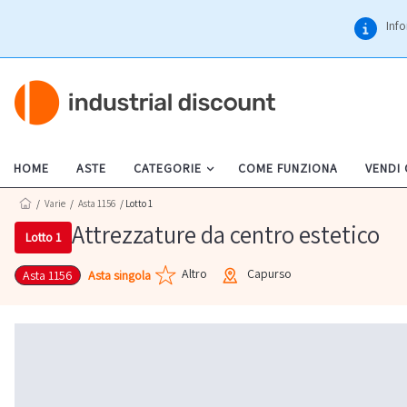
Info
HOME
ASTE
CATEGORIE
COME FUNZIONA
VENDI
/
Varie
/
Asta 1156
/ Lotto 1
Attrezzature da centro estetico
Lotto 1
Altro
Capurso
Asta singola
Asta 1156