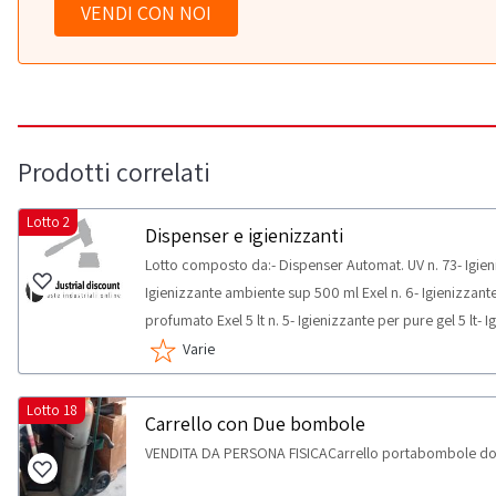
VENDI CON NOI
Prodotti correlati
Lotto 2
Dispenser e igienizzanti
Lotto composto da:- Dispenser Automat. UV n. 73- Igieni
Igienizzante ambiente sup 500 ml Exel n. 6- Igienizzant
profumato Exel 5 lt n. 5- Igienizzante per pure gel 5 lt
RITIRO:- tempistica massima prevista per lo svolgimento d
Varie
concordato: 1 giorno
Lotto 18
Carrello con Due bombole
VENDITA DA PERSONA FISICACarrello portabombole d