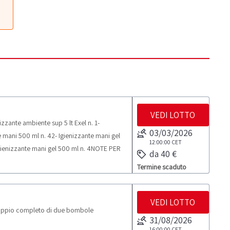
VEDI LOTTO
zzante ambiente sup 5 lt Exel n. 1-
03/03/2026
e mani 500 ml n. 42- Igienizzante mani gel
12:00:00
CET
- Igienizzante mani gel 500 ml n. 4NOTE PER
da 40 €
elle attività di ritiro dal giorno
Termine scaduto
VEDI LOTTO
oppio completo di due bombole
31/08/2026
16:00:00
CET