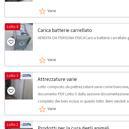
Varie
Lotto 8
Carica batterie carrellato
VENDITA DA PERSONA FISICACarica batterie carrellato g
Varie
Lotto 5
-100%
Attrezzature varie
Lotto composto da pattrezzature varie come bancone, tr
documento PDF Lotto 5 dalla sezione documentazione per
completo dei beni inclusi in questo lotto. Beni venduti 
potrebbero non corrispondere. Si consiglia un’ispezion
Varie
massima prevista per lo svolgimento delle attività di ri
Lotto 2
-100%
Prodotti per la cura degli animali