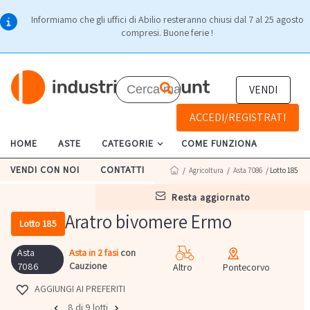
Informiamo che gli uffici di Abilio resteranno chiusi dal 7 al 25 agosto
compresi. Buone ferie !
VENDI
ACCEDI/REGISTRATI
HOME
ASTE
CATEGORIE
COME FUNZIONA
VENDI CON NOI
CONTATTI
/
Agricoltura
/
Asta 7086
/ Lotto 185
resta aggiornato
Aratro bivomere Ermo
Lotto 185
Asta
Asta in 2 fasi
con
Cauzione
7086
Altro
Pontecorvo
AGGIUNGI AI PREFERITI
8 di 9 lotti