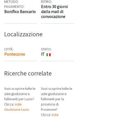
METODO
RITIRO:
Entro 30 giorni
PAGAMENTO:
Bonifico Bancario
dalla mail di
convocazione
Localizzazione
CITTÀ:
STATO:
Pontecorvo
IT
Mappa
Ricerche correlate
Vuoi scoprire tutte le
Vuoi scoprire tutte le
aste giudiziarie e
aste giudiziarie e
fallimenti per Lazio?
fallimenti per la
Clicca:
Aste
provincia di
Giudiziarie Lazio
Frosinone?
Clicca:
Aste