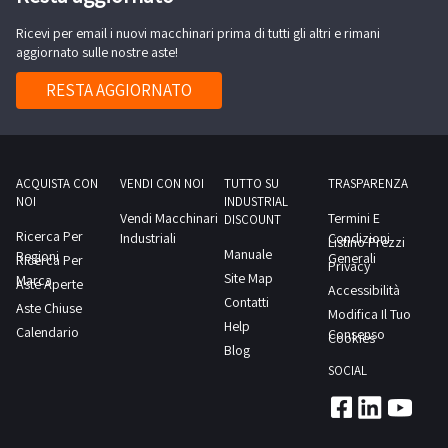
semilavorati
Ricevi per email i nuovi macchinari prima di tutti gli altri e rimani
di
aggiornato sulle nostre aste!
accessori
per
RESTA AGGIORNATO
serramenti
quali
cerniere,
maniglie,
ACQUISTA CON
VENDI CON NOI
TUTTO SU
TRASPARENZA
NOI
INDUSTRIAL
boccole,
Vendi Macchinari
Termini E
DISCOUNT
rondelle,
Ricerca Per
Industriali
Condizioni
Listino Prezzi
Manuale
Regioni
lamelle,
Generali
Ricerca Per
Privacy
Site Map
Marca
blocchetti,
Aste Aperte
Accessibilità
Contatti
Aste Chiuse
cilindri
Modifica Il Tuo
Help
Calendario
per
Consenso
Cookies
Blog
serrature
SOCIAL
e
materie
prime.