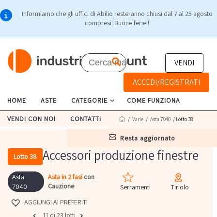
Informiamo che gli uffici di Abilio resteranno chiusi dal 7 al 25 agosto
compresi. Buone ferie !
VENDI
ACCEDI/REGISTRATI
HOME
ASTE
CATEGORIE
COME FUNZIONA
VENDI CON NOI
CONTATTI
/
Varie
/
Asta 7040
/ Lotto 38
resta aggiornato
Accessori produzione finestre
Lotto 38
Asta
Asta in 2 fasi
con
Cauzione
7040
Serramenti
Tiriolo
AGGIUNGI AI PREFERITI
11 di 23 lotti