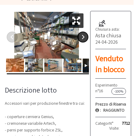
Chiusura asta:
Asta chiusa
24-04-2026
Venduto
in blocco
Esperimento
Descrizione lotto
n°16
-100%
Accessori vari per produzione finestre tra cui:
Prezzo di Riserva
:
RAGGIUNTO
- coperture cerniera Genius,
Categoria:
N°
Serramenti
7712
- cremonese variabile Artech,
Visite:
- perni per supporto forbice ZSL,