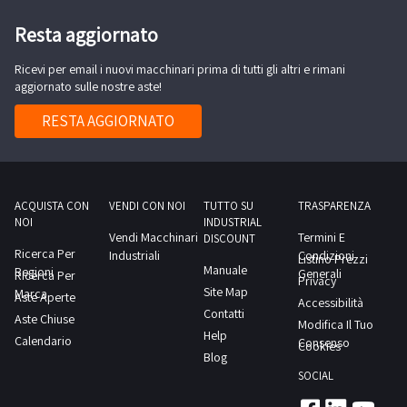
Resta aggiornato
Ricevi per email i nuovi macchinari prima di tutti gli altri e rimani
aggiornato sulle nostre aste!
RESTA AGGIORNATO
ACQUISTA CON
VENDI CON NOI
TUTTO SU
TRASPARENZA
NOI
INDUSTRIAL
Vendi Macchinari
Termini E
DISCOUNT
Ricerca Per
Industriali
Condizioni
Listino Prezzi
Manuale
Regioni
Generali
Ricerca Per
Privacy
Site Map
Marca
Aste Aperte
Accessibilità
Contatti
Aste Chiuse
Modifica Il Tuo
Help
Calendario
Consenso
Cookies
Blog
SOCIAL