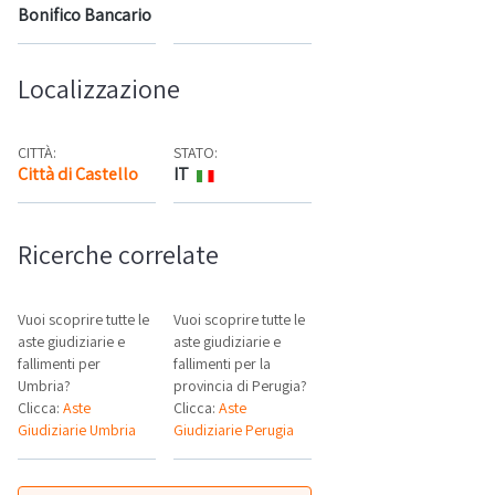
Bonifico Bancario
Localizzazione
CITTÀ:
STATO:
Città di Castello
IT
Mappa
Ricerche correlate
Vuoi scoprire tutte le
Vuoi scoprire tutte le
aste giudiziarie e
aste giudiziarie e
fallimenti per
fallimenti per la
Umbria?
provincia di Perugia?
Clicca:
Aste
Clicca:
Aste
Giudiziarie Umbria
Giudiziarie Perugia