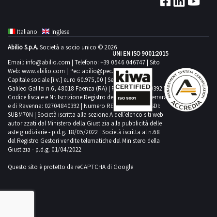
Italiano
Inglese
Abilio S.p.A.
Società a socio unico © 2026
UNI EN ISO 9001:2015
Email:
info@abilio.com
| Telefono:
+39 0546 046747
| Sito
Web:
www.abilio.com
| Pec:
abilio@pec.illimity.com
Capitale sociale [i.v.] euro 60.975,00 | Sede legale in Via
Galileo Galilei n.6, 48018 Faenza (RA) | P.IVA: 02704840392 |
Codice fiscale e Nr. Iscrizione Registro delle Imprese di Ferrara
e di Ravenna: 02704840392 | Numero REA RA 224830 | SDI:
SUBM70N | Società iscritta alla sezione A dell'elenco siti web
autorizzati dal Ministero della Giustizia alla pubblicità delle
aste giudiziarie - p.d.g. 18/05/2022 | Società iscritta al n.68
del Registro Gestori vendite telematiche del Ministero della
Giustizia - p.d.g. 01/04/2022
Questo sito è protetto da reCAPTCHA di Google