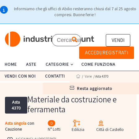
Informiamo che gli uffici di Abilio resteranno chiusi dal 7 al 25 agosto
compresi. Buone ferie !
VENDI
ACCEDI/REGISTRATI
HOME
ASTE
CATEGORIE
COME FUNZIONA
VENDI CON NOI
CONTATTI
/
Varie
/ Asta 4370
resta aggiornato
Materiale da costruzione e
Asta
ferramenta
4370
Asta singola
con
0
Cauzione
N° Lotti
Edilizia
Città di Castello