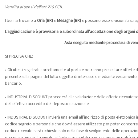
Vendita ai sensi dell'art 216 CCII.
I beni si trovano a
Oria (BR)
e
Mesagne (BR)
e possono essere visionati su 
L'aggiudicazione è provvisoria e subordinata all'accettazione degli organi 
Asta eseguita mediante procedura di vend
SI PRECISA CHE:
• Gli utenti registrati correttamente al portale potranno presentare offerte
presente sulla pagina del lotto oggetto di interesse e mediante versamento 
bancario.
• INDUSTRIAL DISCOUNT procederà alla validazione delle offerte ricevute so
dell’effettivo accredito del deposito cauzionale.
• INDUSTRIAL DISCOUNT invierà una email all’indirizzo di posta elettronica i
codice segreto e personale che dovrà essere utilizzato per poter concorrere al
codice ricevuto sarà richiesto solo nella fase di svolgimento delle operazion
personale, una volta inviato all’indirizzo mail di registrazione non potrà 