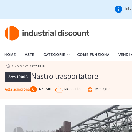
Info
HOME
ASTE
CATEGORIE
COME FUNZIONA
VENDI
/
Meccanica
/ Asta 10008
Nastro trasportatore
Asta 10008
Meccanica
Mesagne
N° Lotti
Asta asincrona
0