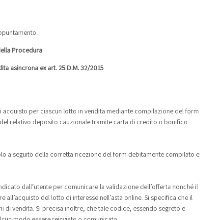
appuntamento.
della Procedura
ita asincrona ex art. 25 D.M. 32/2015
 di acquisto per ciascun lotto in vendita mediante compilazione del form
del relativo deposito cauzionale tramite carta di credito o bonifico
lo a seguito della corretta ricezione del form debitamente compilato e
ndicato dall’utente per comunicare la validazione dell’offerta nonché il
l’acquisto del lotto di interesse nell’asta online. Si specifica che il
i di vendita. Si precisa inoltre, che tale codice, essendo segreto e
in alcun modo essere reinviato o comunicato