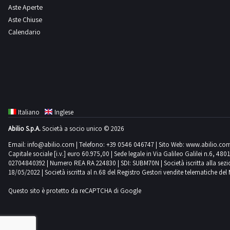
Aste Aperte
Aste Chiuse
Calendario
Italiano
Inglese
Abilio S.p.A.
Società a socio unico © 2026
Email:
info@abilio.com
| Telefono:
+39 0546 046747
| Sito Web:
www.abilio.co
Capitale sociale [i.v.] euro 60.975,00 | Sede legale in Via Galileo Galilei n.6, 48
02704840392 | Numero REA RA 224830 | SDI: SUBM70N | Società iscritta alla sezione A
18/05/2022 | Società iscritta al n.68 del Registro Gestori vendite telematiche del 
Questo sito è protetto da reCAPTCHA di Google