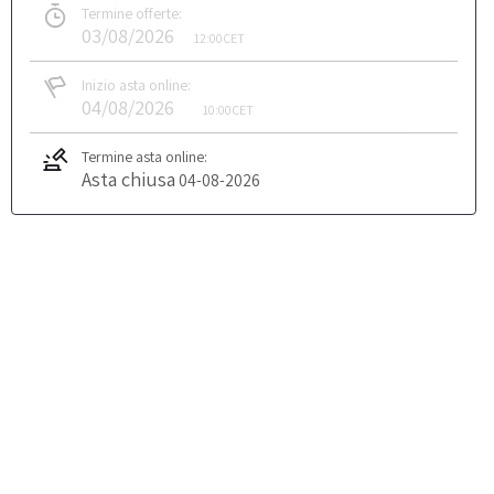
Termine offerte:
03/08/2026
12:00
CET
Inizio asta online:
04/08/2026
10:00
CET
Termine asta online:
Asta chiusa
04-08-2026