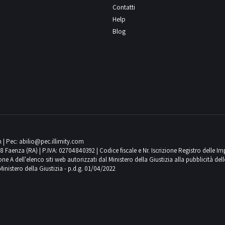
Contatti
Help
Blog
m
| Pec:
abilio@pec.illimity.com
018 Faenza (RA) | P.IVA: 02704840392 | Codice fiscale e Nr. Iscrizione Registro delle I
 dell'elenco siti web autorizzati dal Ministero della Giustizia alla pubblicità delle 
Ministero della Giustizia - p.d.g. 01/04/2022