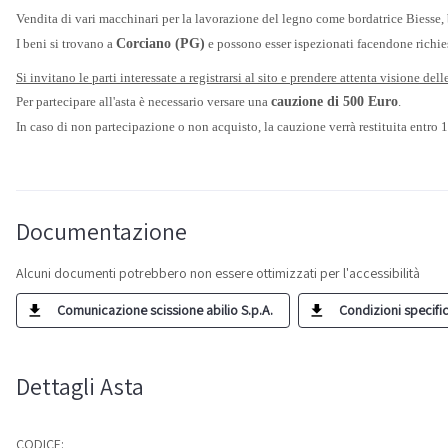
Vendita di vari macchinari per la lavorazione del legno come bordatrice Biesse, 
I beni si trovano a
Corciano (PG)
e possono esser ispezionati facendone richiest
Si invitano le parti interessate a registrarsi al sito e prendere attenta visione del
Per partecipare all'asta è necessario versare una
cauzione di 500 Euro
.
In caso di non partecipazione o non acquisto, la cauzione verrà restituita entro 1
Documentazione
Alcuni documenti potrebbero non essere ottimizzati per l'accessibilità
Comunicazione scissione abilio S.p.A.
Condizioni specific
Dettagli Asta
CODICE: