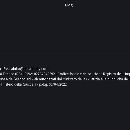
Blog
m
| Pec:
abilio@pec.illimity.com
018 Faenza (RA) | P.IVA: 02704840392 | Codice fiscale e Nr. Iscrizione Registro delle I
 dell'elenco siti web autorizzati dal Ministero della Giustizia alla pubblicità delle 
Ministero della Giustizia - p.d.g. 01/04/2022