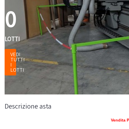
0
LOTTI
VEDI
TUTTI
I
LOTTI
Descrizione asta
Vendita P