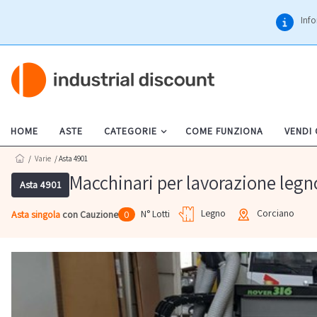
Info
HOME
ASTE
CATEGORIE
COME FUNZIONA
VENDI
/
Varie
/ Asta 4901
Macchinari per lavorazione legno
Asta 4901
Legno
Corciano
N° Lotti
Asta singola
con Cauzione
0