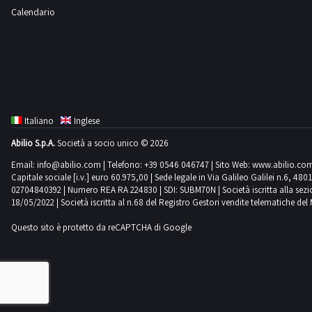
Calendario
Italiano
Inglese
Abilio S.p.A.
Società a socio unico © 2026
Email:
info@abilio.com
| Telefono:
+39 0546 046747
| Sito Web:
www.abilio.co
Capitale sociale [i.v.] euro 60.975,00 | Sede legale in Via Galileo Galilei n.6, 48
02704840392 | Numero REA RA 224830 | SDI: SUBM70N | Società iscritta alla sezione A
18/05/2022 | Società iscritta al n.68 del Registro Gestori vendite telematiche del 
Questo sito è protetto da reCAPTCHA di Google