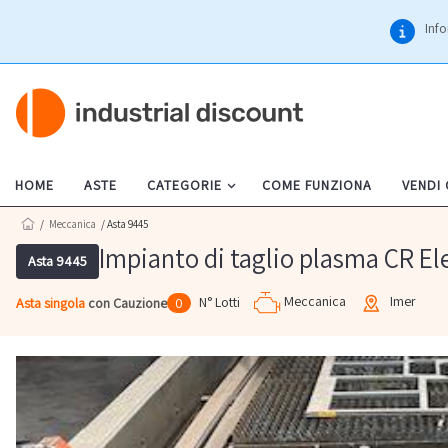
Info
HOME
ASTE
CATEGORIE
COME FUNZIONA
VENDI
/
Meccanica
/ Asta 9445
Impianto di taglio plasma CR El
Asta 9445
Meccanica
Imer
N° Lotti
Asta singola
con Cauzione
0