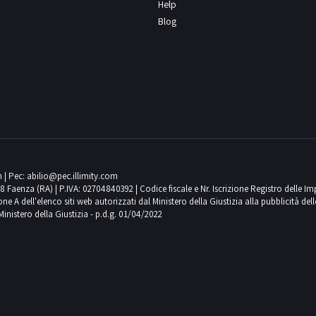
Help
Blog
m
| Pec:
abilio@pec.illimity.com
018 Faenza (RA) | P.IVA: 02704840392 | Codice fiscale e Nr. Iscrizione Registro delle I
 dell'elenco siti web autorizzati dal Ministero della Giustizia alla pubblicità delle 
Ministero della Giustizia - p.d.g. 01/04/2022