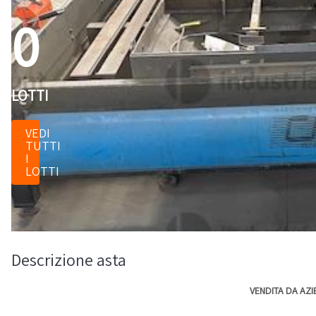
0
LOTTI
VEDI
TUTTI
I
LOTTI
Descrizione asta
VENDITA DA AZI