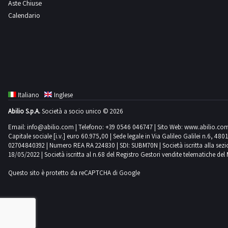
Aste Chiuse
Calendario
Italiano
Inglese
Abilio S.p.A.
Società a socio unico © 2026
Email:
info@abilio.com
| Telefono:
+39 0546 046747
| Sito Web:
www.abilio.co
Capitale sociale [i.v.] euro 60.975,00 | Sede legale in Via Galileo Galilei n.6, 48
02704840392 | Numero REA RA 224830 | SDI: SUBM70N | Società iscritta alla sezione A
18/05/2022 | Società iscritta al n.68 del Registro Gestori vendite telematiche del 
Questo sito è protetto da reCAPTCHA di Google