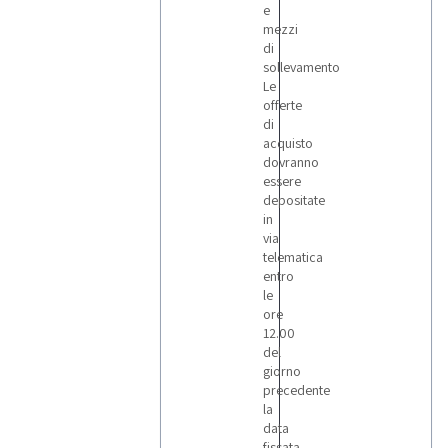
e
mezzi
di
sollevamento
Le
offerte
di
acquisto
dovranno
essere
depositate
in
via
telematica
entro
le
ore
12.00
del
giorno
precedente
la
data
fissata