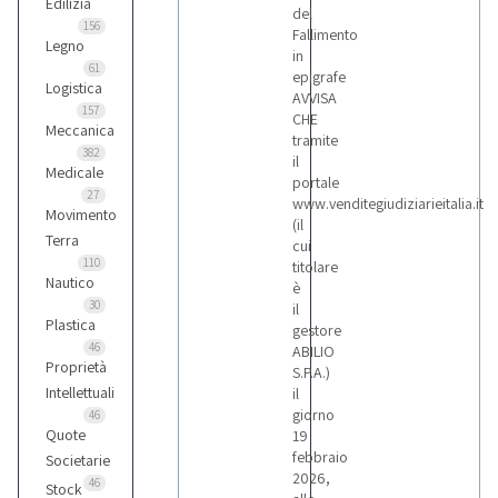
Edilizia
del
156
Fallimento
Legno
in
61
epigrafe
Logistica
AVVISA
157
CHE
Meccanica
tramite
382
il
Medicale
portale
27
www.venditegiudiziarieitalia.it
Movimento
(il
Terra
cui
110
titolare
Nautico
è
30
il
Plastica
gestore
46
ABILIO
Proprietà
S.P.A.)
Intellettuali
il
giorno
46
Quote
19
febbraio
Societarie
2026,
46
Stock