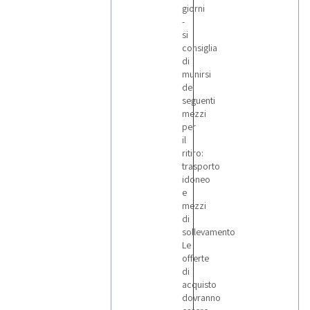
1
giorni
-
si
Potain
consiglia
24
di
munirsi
dei
Renault
seguenti
1
mezzi
per
il
ritiro:
Robopac
trasporto
2
idoneo
e
mezzi
Scm
di
2
sollevamento
Le
offerte
Sottoriva
di
21
acquisto
dovranno