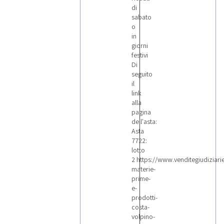
di
sabato
o
in
giorni
festivi
Di
seguito
il
link
alla
pagina
dell'asta:
Asta
7722:
lotto
2 https://www.venditegiudiziarie
materie-
prime-
e-
prodotti-
costa-
volpino-