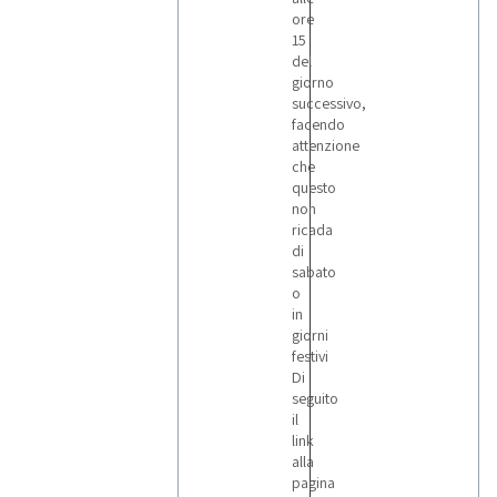
Yale
ore
4
15
del
giorno
successivo,
Zorzi
facendo
attenzione
che
questo
non
ricada
di
sabato
o
in
giorni
festivi
Di
seguito
il
link
alla
pagina