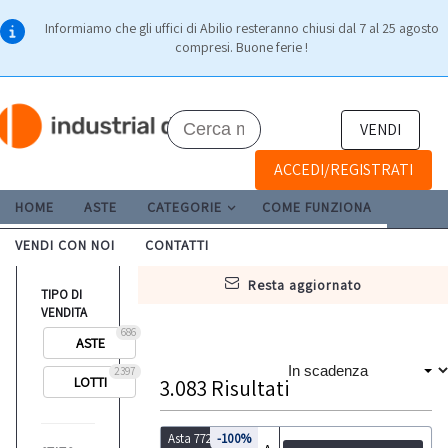
Informiamo che gli uffici di Abilio resteranno chiusi dal 7 al 25 agosto
compresi. Buone ferie !
VENDI
ACCEDI/REGISTRATI
HOME
ASTE
CATEGORIE
COME FUNZIONA
VENDI CON NOI
CONTATTI
resta aggiornato
TIPO DI
VENDITA
686
ASTE
2397
LOTTI
3.083
Risultati
Asta 7722
-100%