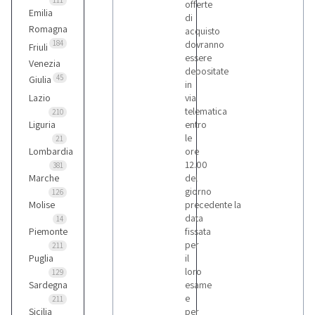
111
offerte
Bianco
Emilia
di
1
Romagna
acquisto
184
dovranno
Friuli
essere
Biesse
Venezia
depositate
5
45
Giulia
in
Lazio
via
telematica
210
Bitelli
Liguria
entro
10
le
21
Lombardia
ore
12.00
381
Bmw
Marche
del
5
giorno
126
Molise
precedente la
data
14
Piemonte
fissata
Bobcat
per
211
1
Puglia
il
loro
129
Sardegna
esame
Bomag
e
211
3
Sicilia
per