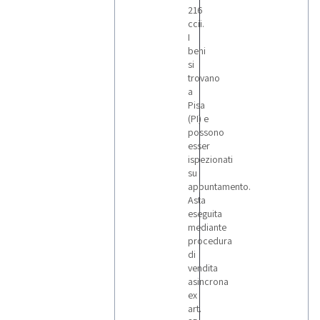
216
ccii.
I
beni
si
trovano
a
Pisa
(PI) e
possono
esser
ispezionati
su
appuntamento.
Asta
eseguita
mediante
procedura
di
vendita
asincrona
ex
art.