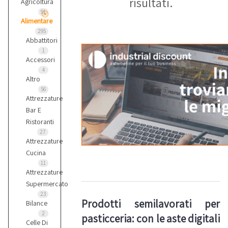
risultati.
Agricoltura
91
Alimentare
295
Abbattitori
1
Accessori
4
Altro
56
Attrezzature
Bar E
Ristoranti
27
Attrezzature
Cucina
11
Attrezzature
Supermercato
23
Prodotti semilavorati per
Bilance
2
pasticceria: con le aste digitali
Celle Di