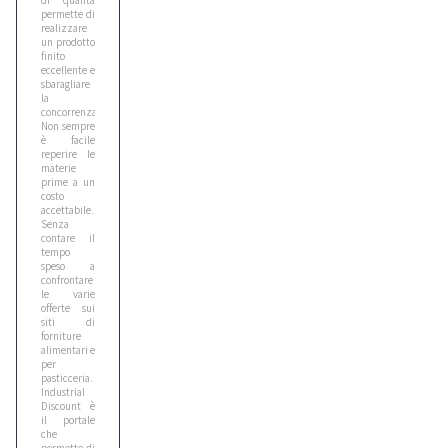
di qualità
permette di
realizzare
un prodotto
finito
eccellente e
sbaragliare
la
concorrenza.
Non sempre
è facile
reperire le
materie
prime a un
costo
accettabile.
Senza
contare il
tempo
speso a
confrontare
le varie
offerte sui
siti di
forniture
alimentari e
per
pasticceria.
Industrial
Discount è
il portale
che