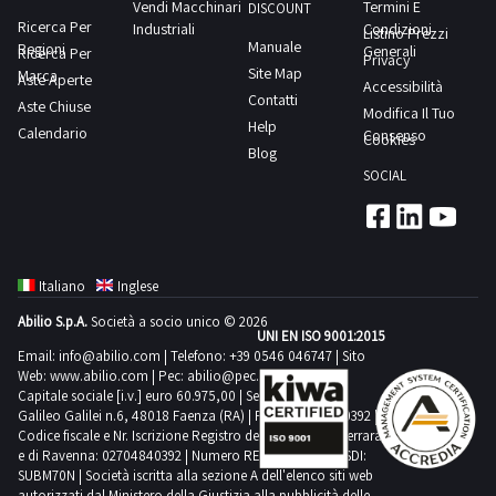
semilavorati
Vendi Macchinari
Termini E
DISCOUNT
non devi
Ricerca Per
Industriali
Condizioni
fare altro
Listino Prezzi
Manuale
Regioni
che
Generali
Ricerca Per
Privacy
registrarti e
Site Map
Marca
Aste Aperte
attivare il
Accessibilità
tuo
Contatti
Aste Chiuse
account.
La
Modifica Il Tuo
registrazione
Help
Calendario
Consenso
Cookies
è
Blog
completamente
gratuita
,
SOCIAL
mentre per
l’attivazione
dell’account
ti sarà
richiesto di
inserire il
codice che
Italiano
Inglese
ti invieremo
tramite
Abilio S.p.A.
Società a socio unico © 2026
SMS al
UNI EN ISO 9001:2015
termine
Email:
info@abilio.com
| Telefono:
+39 0546 046747
| Sito
della
registrazione.
Web:
www.abilio.com
| Pec:
abilio@pec.illimity.com
Dopodiché,
Capitale sociale [i.v.] euro 60.975,00 | Sede legale in Via
sei pronto
Galileo Galilei n.6, 48018 Faenza (RA) | P.IVA: 02704840392 |
per fare la
Codice fiscale e Nr. Iscrizione Registro delle Imprese di Ferrara
tua offerta!
Non
e di Ravenna: 02704840392 | Numero REA RA 224830 | SDI:
perdere
SUBM70N | Società iscritta alla sezione A dell'elenco siti web
l’occasione
autorizzati dal Ministero della Giustizia alla pubblicità delle