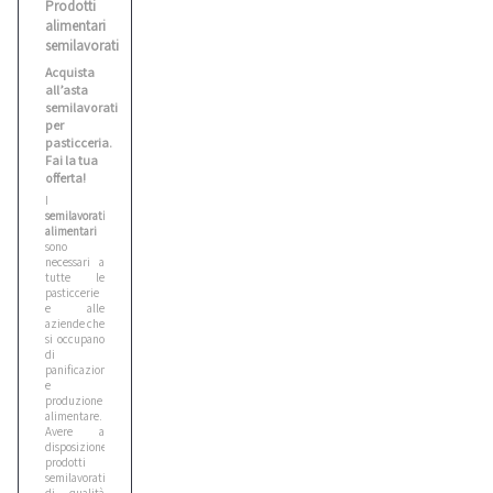
Prodotti
alimentari
semilavorati
Acquista
all’asta
semilavorati
per
pasticceria.
Fai la tua
offerta!
I
semilavorati
alimentari
sono
necessari a
tutte le
pasticcerie
e alle
aziende che
si occupano
di
panificazione
e
produzione
alimentare.
Avere a
disposizione
prodotti
semilavorati