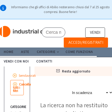
Informiamo che gli uffici di Abilio resteranno chiusi dal 7 al 25 agosto
compresi. Buone ferie !
VENDI
ACCEDI/REGISTRATI
HOME
ASTE
CATEGORIE
COME FUNZIONA
VENDI CON NOI
CONTATTI
resta aggiornato
Semilavorati
Cancella
tutti i
filtri
La ricerca non ha restituito
CATEGORIE