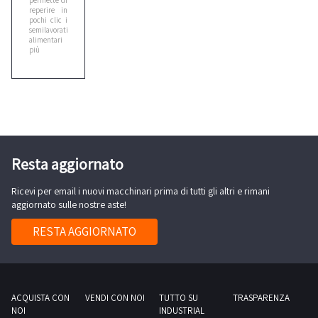
permette di
reperire in
pochi clic i
semilavorati
alimentari
più
vantaggiosi.
Si tratta di
prodotti
alimentari
che
derivano da
aziende
fallite o
sottoposte a
procedure
Resta aggiornato
concorsuali
ed
esecutive.
Per questo
i
Ricevi per email i nuovi macchinari prima di tutti gli altri e rimani
prezzi sono
aggiornato sulle nostre aste!
molto più
competitivi
di quelli
RESTA AGGIORNATO
attualmente
presenti sul
mercato.
Per
partecipare
a una delle
ACQUISTA CON
VENDI CON NOI
TUTTO SU
TRASPARENZA
nostre aste
di prodotti
NOI
INDUSTRIAL