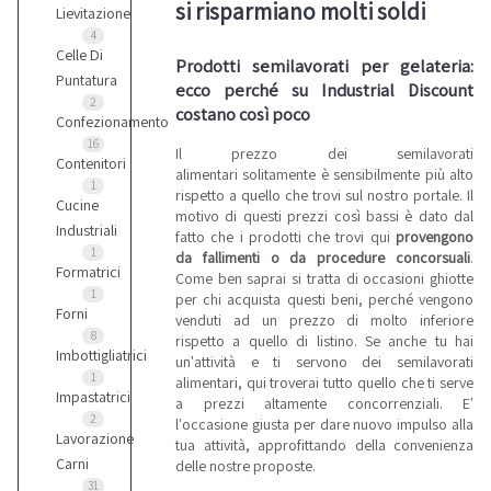
si risparmiano molti soldi
Lievitazione
4
Celle Di
Prodotti semilavorati per gelateria:
Puntatura
ecco perché su Industrial Discount
2
costano così poco
Confezionamento
16
Il prezzo dei semilavorati
Contenitori
alimentari solitamente è sensibilmente più alto
1
rispetto a quello che trovi sul nostro portale. Il
Cucine
motivo di questi prezzi così bassi è dato dal
Industriali
fatto che i prodotti che trovi qui
provengono
1
da fallimenti o da procedure concorsuali
.
Formatrici
Come ben saprai si tratta di occasioni ghiotte
1
per chi acquista questi beni, perché vengono
Forni
venduti ad un prezzo di molto inferiore
8
rispetto a quello di listino. Se anche tu hai
Imbottigliatrici
un'attività e ti servono dei semilavorati
1
alimentari, qui troverai tutto quello che ti serve
Impastatrici
a prezzi altamente concorrenziali. E'
2
l'occasione giusta per dare nuovo impulso alla
Lavorazione
tua attività, approfittando della convenienza
Carni
delle nostre proposte.
31