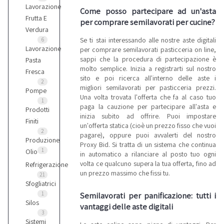
Lavorazione
Come posso partecipare ad un'asta
Frutta E
per comprare semilavorati per cucine?
Verdura
Se ti stai interessando alle nostre aste digitali
6
Lavorazione
per comprare semilavorati pasticceria on line,
sappi che la procedura di partecipazione è
Pasta
molto semplice. Inizia a registrarti sul nostro
Fresca
sito e poi ricerca all'interno delle aste i
2
migliori semilavorati per pasticceria prezzi.
Pompe
Una volta trovata l'offerta che fa al caso tuo
1
paga la cauzione per partecipare all'asta e
Prodotti
inizia subito ad offrire. Puoi impostare
Finiti
un'offerta statica (cioè un prezzo fisso che vuoi
2
pagare), oppure puoi avvalerti del nostro
Produzione
Proxy Bid. Si tratta di un sistema che continua
1
Olio
in automatico a rilanciare al posto tuo ogni
volta ce qualcuno supera la tua offerta, fino ad
Refrigerazione
un prezzo massimo che fissi tu.
21
Sfogliatrici
Semilavorati per panificazione: tutti i
1
Silos
vantaggi delle aste digitali
3
Sistemi