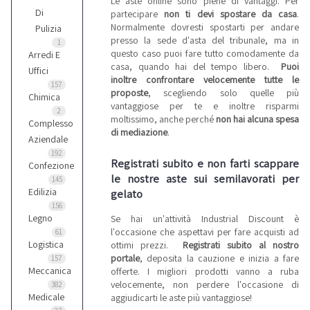
Le aste online sono piene di vantaggi. Per
Di
partecipare
non ti devi spostare da casa
.
Normalmente dovresti spostarti per andare
Pulizia
presso la sede d'asta del tribunale, ma in
1
questo caso puoi fare tutto comodamente da
Arredi E
casa, quando hai del tempo libero.
Puoi
Uffici
inoltre confrontare velocemente tutte le
157
proposte
, scegliendo solo quelle più
Chimica
vantaggiose per te e inoltre risparmi
2
moltissimo, anche perché
non hai alcuna spesa
Complesso
di mediazione
.
Aziendale
192
Registrati subito e non farti scappare
Confezione
le nostre aste sui semilavorati per
145
Edilizia
gelato
156
Legno
Se hai un'attività Industrial Discount è
l'occasione che aspettavi per fare acquisti ad
61
Logistica
ottimi prezzi.
Registrati subito al nostro
portale
, deposita la cauzione e inizia a fare
157
Meccanica
offerte. I migliori prodotti vanno a ruba
velocemente, non perdere l'occasione di
382
Medicale
aggiudicarti le aste più vantaggiose!