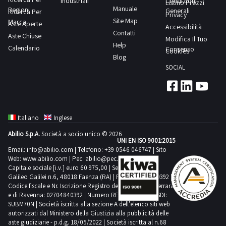
Industriali
Condizioni
Listino Prezzi
Manuale
Regioni
Generali
Ricerca Per
Privacy
Site Map
Marca
Aste Aperte
Accessibilità
Contatti
Aste Chiuse
Modifica Il Tuo
Help
Calendario
Consenso
Cookies
Blog
SOCIAL
Italiano
Inglese
Abilio S.p.A.
Società a socio unico © 2026
UNI EN ISO 9001:2015
Email:
info@abilio.com
| Telefono:
+39 0546 046747
| Sito
Web:
www.abilio.com
| Pec:
abilio@pec.illimity.com
Capitale sociale [i.v.] euro 60.975,00 | Sede legale in Via
Galileo Galilei n.6, 48018 Faenza (RA) | P.IVA: 02704840392 |
Codice fiscale e Nr. Iscrizione Registro delle Imprese di Ferrara
e di Ravenna: 02704840392 | Numero REA RA 224830 | SDI:
SUBM70N | Società iscritta alla sezione A dell'elenco siti web
autorizzati dal Ministero della Giustizia alla pubblicità delle
aste giudiziarie - p.d.g. 18/05/2022 | Società iscritta al n.68