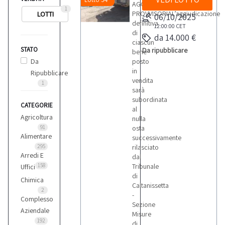
AGGIUDICAZIONE
1
PROVVISORIAL’aggiudicazione
LOTTI
06/10/2025
definitiva
12:00:00
CET
di
da 14.000 €
ciascun
STATO
Da ripubblicare
bene
Da
posto
in
Ripubblicare
vendita
1
sarà
subordinata
CATEGORIE
al
Agricoltura
nulla
91
osta
Alimentare
successivamente
295
rilasciato
Arredi E
dal
158
Tribunale
Uffici
di
Chimica
Caltanissetta
2
-
Complesso
Sezione
Aziendale
Misure
192
di