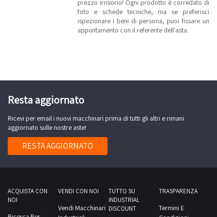
prezzo irrisorio! Ogni prodotto è corredato di
foto e schede tecniche, ma se preferisci
ispezionare i beni di persona, puoi fissare un
appuntamento con il referente dell'asta.
Resta aggiornato
Ricevi per email i nuovi macchinari prima di tutti gli altri e rimani
aggiornato sulle nostre aste!
RESTA AGGIORNATO
ACQUISTA CON
VENDI CON NOI
TUTTO SU
TRASPARENZA
NOI
INDUSTRIAL
Vendi Macchinari
Termini E
DISCOUNT
Ricerca Per