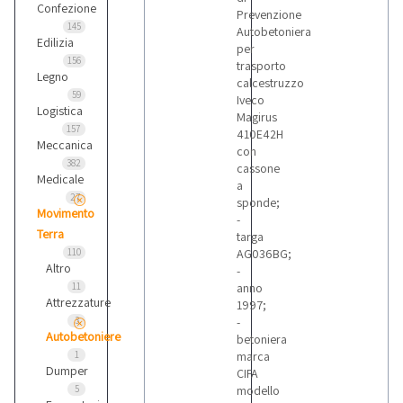
Confezione
Prevenzione
145
Autobetoniera
Edilizia
per
156
trasporto
Legno
calcestruzzo
59
Iveco
Logistica
Magirus
157
410E42H
Meccanica
con
382
cassone
Medicale
a
27
sponde;
Movimento
-
Terra
targa
110
AG036BG;
Altro
-
11
anno
Attrezzature
1997;
3
-
Autobetoniere
betoniera
1
marca
Dumper
CIFA
5
modello