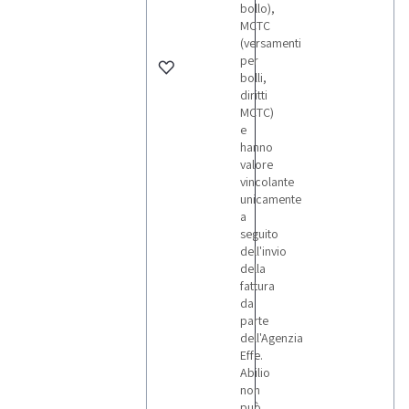
bollo),
MCTC
(versamenti
per
bolli,
diritti
MCTC)
e
hanno
valore
vincolante
unicamente
a
seguito
dell'invio
della
fattura
da
parte
dell'Agenzia
Effe.
Abilio
non
può