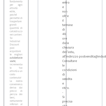
fondamentale
entro
per ogni
e
attività
non
edile,
poiché
oltre
permette di
il
trasportare
termine
grandi
quantità di
di
calcestruzzo
48
nei cantieri.
Su
ore
Industrial
dalla
Discount
chiusura
puoi
acquistare
dell’asta,
le migliori
all’indirizzo postvendita@indus
autobetoniere
Consultare
usate
,
incrementando
le
la tua
condizioni
attività a un
di
costo
contenuto!
vendita
La nostra
e
convenienza
ritiro.
deriva dai
prezzi di
-
perizia dei
Si
beni,
nettamente
precisa
inferiori al
che