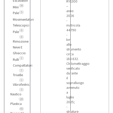
Escavatori
RY1300
34
–
Mini
anno
5
Pale
2006
Movimentatori
-
Telescopici
matricola
44790
6
Pale
-
8
km
Rimozione
allo
Neve E
strumento
Ghiaccio
circa
1
183.632.
Rulli
Chilomettraggio
Compattatori
verificato
7
durante
Trivelle
il
1
sopralluogo
Vibrofinitrici
avvenuto
5
a
Nautico
luglio
28
2025;
Plastica
-
45
striature