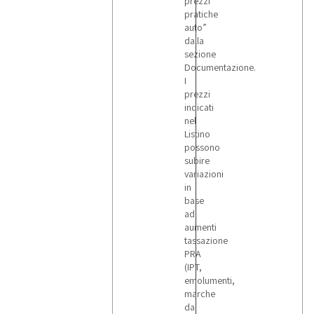
prezzi
pratiche
auto”
dalla
sezione
Documentazione.
I
prezzi
indicati
nel
Listino
possono
subire
variazioni
in
base
ad
aumenti
tassazione
PRA
(IPT,
emolumenti,
marche
da