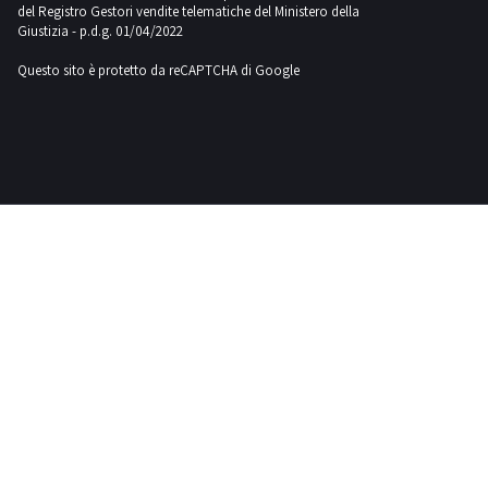
del Registro Gestori vendite telematiche del Ministero della
Giustizia - p.d.g. 01/04/2022
Questo sito è protetto da reCAPTCHA di Google