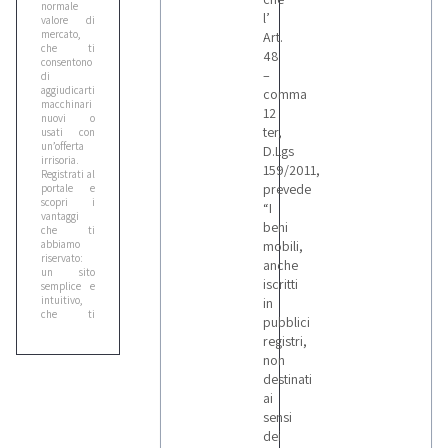
normale
l’
valore di
mercato,
Art.
che ti
48
consentono
–
di
aggiudicarti
comma
macchinari
12
nuovi o
ter,
usati con
un’offerta
D.Lgs
irrisoria.
159/2011,
Registrati al
prevede
portale e
scopri i
“I
vantaggi
beni
che ti
abbiamo
mobili,
riservato:
anche
un sito
iscritti
semplice e
intuitivo,
in
che ti
pubblici
permette di
registri,
individuare
rapidamente
non
l’autobetoniera
destinati
più adatta
ai
alla tua
attività
sensi
tramite i
dei
filtri di