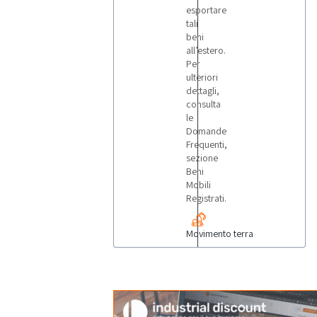
esportare
tali
beni
all’estero.
Per
ulteriori
dettagli,
consulta
le
Domande
Frequenti,
sezione
Beni
Mobili
Registrati.
Movimento terra