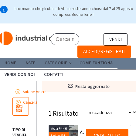
Informiamo che gli uffici di Abilio resteranno chiusi dal 7 al 25 agosto
compresi. Buone ferie !
VENDI
ACCEDI/REGISTRATI
HOME
ASTE
CATEGORIE
COME FUNZIONA
VENDI CON NOI
CONTATTI
resta aggiornato
Autobetoniere
Cancella
tutti i
filtri
1
Risultato
Asta 9446
TIPO DI
Autobetoniera Iveco Magirus
VEDI LOTTO
VENDITA
Lotto 54