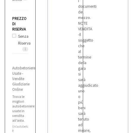
i
documenti
del
mezzo.
PREZZO
NOTE
DI
VENDITA
RISERVA
-Il
Senza
soggetto
Riserva
che
1
al
termine
della
Autobetoniere
gara
Usate -
si
Vendite
sarà
Giudiziarie
aggiudicato
Online
uno
o
Trova le
migliori
più
autobetoniere
beni
usate in
sarà
vendita
tenuto
all’asta.
ad
Un’autobetoniera
inviare,
è