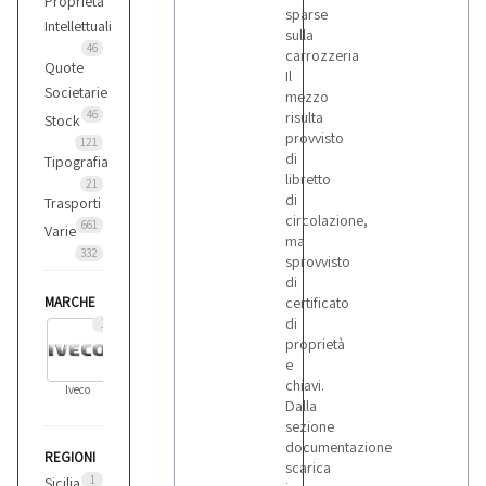
Proprietà
sparse
Intellettuali
sulla
46
carrozzeria
Quote
Il
Societarie
mezzo
46
risulta
Stock
provvisto
121
di
Tipografia
libretto
21
di
Trasporti
circolazione,
661
Varie
ma
332
sprovvisto
di
MARCHE
certificato
di
1
proprietà
e
chiavi.
Iveco
Dalla
sezione
documentazione
REGIONI
scarica
1
Sicilia