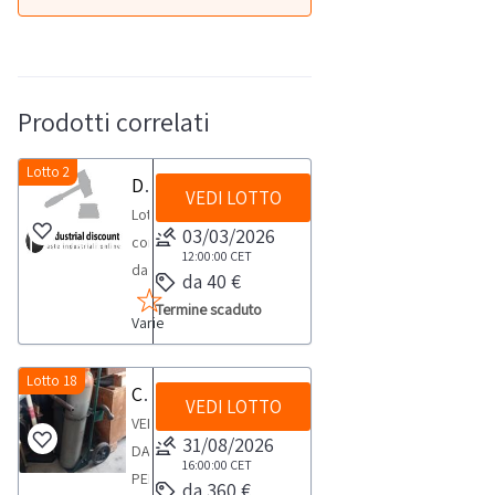
Prodotti correlati
Lotto 2
Dispenser e igienizzanti
VEDI LOTTO
Lotto
03/03/2026
composto
12:00:00
CET
da:-
da 40 €
Dispenser
Termine scaduto
Varie
Automat.
UV
n.
Lotto 18
Carrello con Due bombole
VEDI LOTTO
73-
VENDITA
Igienizzante
31/08/2026
DA
ambiente
16:00:00
CET
PERSONA
da 360 €
sup