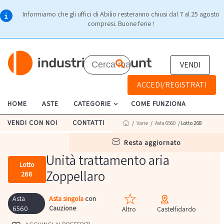
Informiamo che gli uffici di Abilio resteranno chiusi dal 7 al 25 agosto
compresi. Buone ferie !
VENDI
ACCEDI/REGISTRATI
HOME
ASTE
CATEGORIE
COME FUNZIONA
VENDI CON NOI
CONTATTI
/
Varie
/
Asta 6560
/ Lotto 268
resta aggiornato
Unità trattamento aria
Lotto
Zoppellaro
268
Asta
Asta singola
con
Cauzione
6560
Altro
Castelfidardo