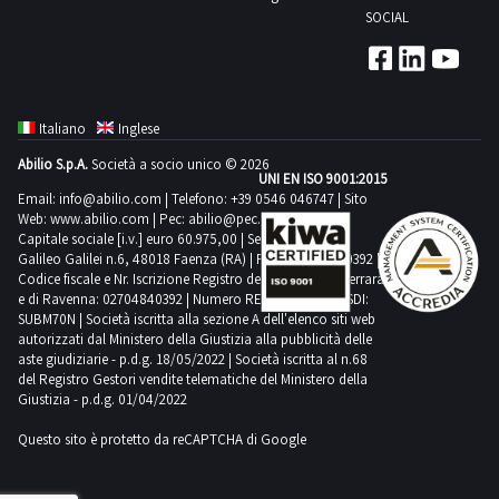
un’ispezione
commercializzare
in
dal
consiglia
tempistica
con
SOCIAL
giorni
posto.NOTE
RITIRO:-
Serbatoio
sul
viste
ordine
giorno
un’ispezione
massima
divieto
Le
DI
tempistica
gas
posto.NOTE
le
alla
concordato:
sul
prevista
di
pratiche
VENDITA:-
massima
prodotto
PER
condizioni
riparazione
30
posto.NOTE
per
ulteriore
auto
Si
prevista
ossigeno
RITIRO:-
come
del
giorni
PER
lo
Italiano
Inglese
cessione
successive
precisa
per
minimo
tempistica
pezzi
bene,
Le
RITIRO:-
svolgimento
per
all’aggiudicazione
che
lo
Abilio S.p.A.
Società a socio unico © 2026
H200
massima
di
consapevole
pratiche
tempistica
UNI EN ISO 9001:2015
delle
un
saranno
è
svolgimento
l
prevista
ricambio.Beni
Email:
info@abilio.com
| Telefono:
+39 0546 046747
| Sito
che
auto
massima
attività
periodo
svolte
onere
Web:
www.abilio.com
delle
| Pec:
abilio@pec.illimity.com
Scarica
per
venduti
il
successive
prevista
di
Capitale sociale [i.v.] euro 60.975,00 | Sede legale in Via
non
presso
del
attività
i
lo
a
bene
all’aggiudicazione
Galileo Galilei n.6, 48018 Faenza (RA) | P.IVA: 02704840392 |
per
ritiro
inferiore
l’agenzia
soggetto
di
documenti
svolgimento
Codice fiscale e Nr. Iscrizione Registro delle Imprese di Ferrara
corpo
stesso
saranno
lo
dal
ad
di
e di Ravenna: 02704840392 | Numero REA RA 224830 | SDI:
aggiudicatario
ritiro
dalla
delle
e
non
svolte
svolgimento
SUBM70N | Società iscritta alla sezione A dell'elenco siti web
giorno
un
pratiche
provvedere
dal
sezione
attività
non
autorizzati dal Ministero della Giustizia alla pubblicità delle
possa
presso
delle
concordato:
anno,
auto
a
giorno
aste giudiziarie - p.d.g. 18/05/2022 | Società iscritta al n.68
documentazione
di
a
essere
l’agenzia
attività
3
del Registro Gestori vendite telematiche del Ministero della
ovvero
Effe
completare
concordato:
lotto
ritiro
misura.
messo
di
Giustizia - p.d.g. 01/04/2022
di
giorni-
distrutti.NOTE
di
il
4
dal
Alcune
in
pratiche
ritiro
si
PER
Faenza.
ritiro
Questo sito è protetto da reCAPTCHA di Google
giorni-
giorno
quantità
uso
auto
dal
consiglia
RITIRO:-
Per
del
si
concordato:
potrebbero
fino
Effe
giorno
di
tempistica
conoscere
lotto
consiglia