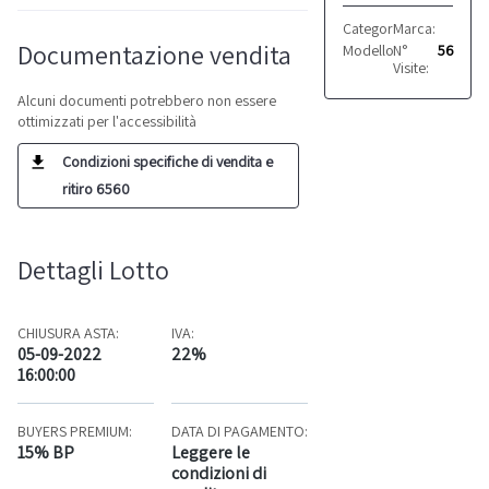
Categoria:
Marca:
Altro
Zoppel
Documentazione vendita
Modello:
N°
TA/V14
56
Visite:
Alcuni documenti potrebbero non essere
ottimizzati per l'accessibilità
Condizioni specifiche di vendita e
ritiro 6560
Dettagli Lotto
CHIUSURA ASTA:
IVA:
05-09-2022
22%
16:00:00
BUYERS PREMIUM:
DATA DI PAGAMENTO:
15% BP
Leggere le
condizioni di