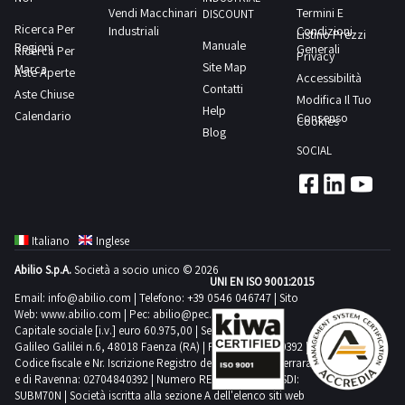
il
RITIRO:-
Vendi Macchinari
Termini E
il
DISCOUNT
documento
Ricerca Per
tempistica
Industriali
Condizioni
Listino Prezzi
documento
Manuale
Regioni
PDF
Generali
Ricerca Per
massima
Privacy
PDF
Site Map
Marca
Lotto
Aste Aperte
prevista
Accessibilità
Lotto
Contatti
Aste Chiuse
1
per
Modifica Il Tuo
3
Help
Calendario
dalla
Consenso
lo
Cookies
dalla
Blog
sezione
svolgimento
sezione
SOCIAL
documentazione
delle
documentazione
per
attività
per
visionare
di
visionare
l'elenco
ritiro
l'elenco
Italiano
Inglese
completo
dal
completo
Abilio S.p.A.
Società a socio unico © 2026
dei
giorno
UNI EN ISO 9001:2015
dei
beni
Email:
info@abilio.com
| Telefono:
+39 0546 046747
| Sito
concordato:
beni
Web:
www.abilio.com
| Pec:
abilio@pec.illimity.com
inclusi
1
inclusi
Capitale sociale [i.v.] euro 60.975,00 | Sede legale in Via
in
Galileo Galilei n.6, 48018 Faenza (RA) | P.IVA: 02704840392 |
giorno
in
Codice fiscale e Nr. Iscrizione Registro delle Imprese di Ferrara
questo
questo
e di Ravenna: 02704840392 | Numero REA RA 224830 | SDI:
lotto.Beni
SUBM70N | Società iscritta alla sezione A dell'elenco siti web
lotto.Beni