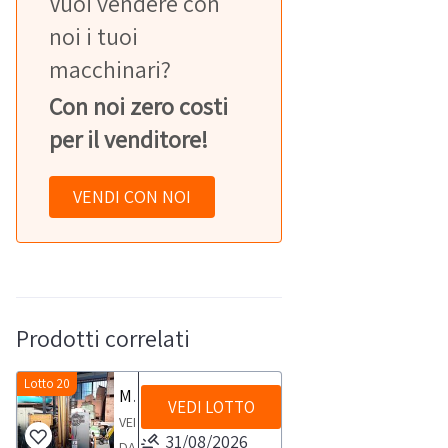
Vuoi vendere con
noi i tuoi
macchinari?
Con noi zero costi
per il venditore!
VENDI CON NOI
Prodotti correlati
Lotto 20
Muletto
VEDI LOTTO
VENDITA
31/08/2026
DA