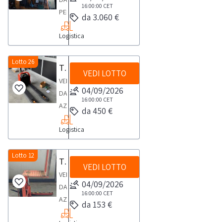
16:00:00
CET
PERSONA
da 3.060 €
FISICAMuletto
Logistica
uomo
in
piedi
Lotto 26
Transpallet elettrico Toyota
VEDI LOTTO
a
VENDITA
batteria,
04/09/2026
DA
altezza
16:00:00
CET
AZIENDA
da 450 €
max
ATTIVATranspallet
mm.
Logistica
elettrico
5319
ToyotaPortata
nominale
Lotto 12
Transpallet Kalmar
VEDI LOTTO
1300kg,altezza
VENDITA
di
04/09/2026
DA
sollevamento
16:00:00
CET
AZIENDA
da 153 €
195mm.Massima
ATTIVATranspallet
capacità