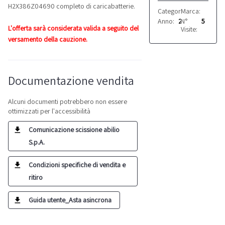
H2X386Z04690 completo di caricabatterie.
Categoria:
Marca:
Transpallet
Linde
Anno:
2009
N°
5
L'offerta sarà considerata valida a seguito del
Visite:
versamento della cauzione.
Documentazione vendita
Alcuni documenti potrebbero non essere
ottimizzati per l'accessibilità
Comunicazione scissione abilio
S.p.A.
Condizioni specifiche di vendita e
ritiro
Guida utente_Asta asincrona