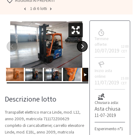
AGGIUNGI AI PREFERITI
1 di 6 lotti
Termine
offerte:
12:00
10/07/2019
CET
Inizio asta
online:
15:00
11/07/2019
CET
Descrizione lotto
Chiusura asta:
Asta chiusa
Transpallet elettrico marca Linde, mod. L12,
11-07-2019
anno 2009, matricola 711172Z00629
completo di caricabatterie; carrello elevatore
Esperimento n°1
Linde, mod. E18L, anno 2009, matricola