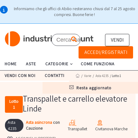
Informiamo che gli uffici di Abilio resteranno chiusi dal 7 al 25 agosto
compresi. Buone ferie !
VENDI
ACCEDI/REGISTRATI
HOME
ASTE
CATEGORIE
COME FUNZIONA
VENDI CON NOI
CONTATTI
/
Varie
/
Asta 4235
/ Lotto 1
resta aggiornato
Transpallet e carrello elevatore
Lotto
Linde
1
Asta
Asta asincrona
con
Cauzione
4235
Transpallet
Civitanova Marche