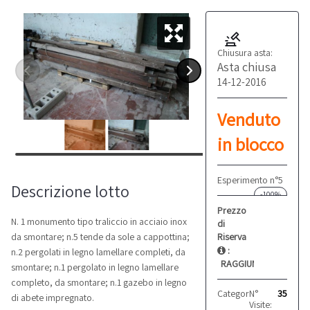
Chiusura asta:
Asta chiusa
14-12-2016
Venduto
in blocco
Esperimento n°5
Descrizione lotto
-100%
Prezzo
N. 1 monumento tipo traliccio in acciaio inox
di
Riserva
da smontare; n.5 tende da sole a cappottina;
:
n.2 pergolati in legno lamellare completi, da
RAGGIUNTO
smontare; n.1 pergolato in legno lamellare
completo, da smontare; n.1 gazebo in legno
Categoria:
N°
Altro
35
di abete impregnato.
Visite: