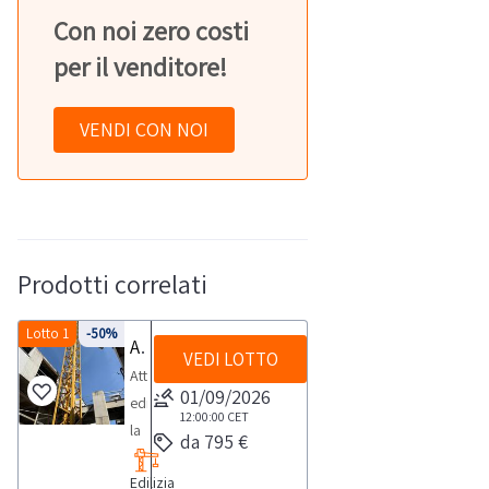
Con noi zero costi
per il venditore!
VENDI CON NOI
Prodotti correlati
Lotto 1
-50%
Attrezzatura edile
VEDI LOTTO
Attrezzatura
01/09/2026
edile,
12:00:00
CET
la
da 795 €
vendita
Edilizia
comprende:-