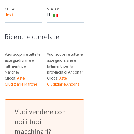
CITTÀ:
STATO:
Jesi
IT
Mappa
Ricerche correlate
Vuoi scoprire tutte le
Vuoi scoprire tutte le
aste giudiziarie e
aste giudiziarie e
fallimenti per
fallimenti per la
Marche?
provincia di Ancona?
Clicca:
Aste
Clicca:
Aste
Giudiziarie Marche
Giudiziarie Ancona
Vuoi vendere con
noi i tuoi
macchinari?