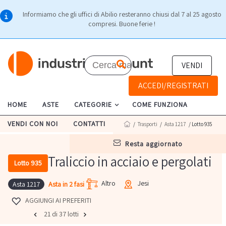
Informiamo che gli uffici di Abilio resteranno chiusi dal 7 al 25 agosto
compresi. Buone ferie !
VENDI
ACCEDI/REGISTRATI
HOME
ASTE
CATEGORIE
COME FUNZIONA
VENDI CON NOI
CONTATTI
/
Trasporti
/
Asta 1217
/ Lotto 935
resta aggiornato
Traliccio in acciaio e pergolati
Lotto 935
Altro
Jesi
Asta in 2 fasi
Asta 1217
AGGIUNGI AI PREFERITI
21 di 37 lotti