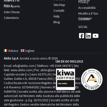
Generali
Ricerca Per
Privacy
Site Map
Marca
Aste Aperte
Accessibilità
Contatti
Aste Chiuse
Modifica Il Tuo
Help
Calendario
Consenso
Cookies
Blog
SOCIAL
Italiano
Inglese
Abilio S.p.A.
Società a socio unico © 2026
UNI EN ISO 9001:2015
Email:
info@abilio.com
| Telefono:
+39 0546 046747
| Sito
Web:
www.abilio.com
| Pec:
abilio@pec.illimity.com
Capitale sociale [i.v.] euro 60.975,00 | Sede legale in Via
Galileo Galilei n.6, 48018 Faenza (RA) | P.IVA: 02704840392 |
Codice fiscale e Nr. Iscrizione Registro delle Imprese di Ferrara
e di Ravenna: 02704840392 | Numero REA RA 224830 | SDI:
SUBM70N | Società iscritta alla sezione A dell'elenco siti web
autorizzati dal Ministero della Giustizia alla pubblicità delle
aste giudiziarie - p.d.g. 18/05/2022 | Società iscritta al n.68
del Registro Gestori vendite telematiche del Ministero della