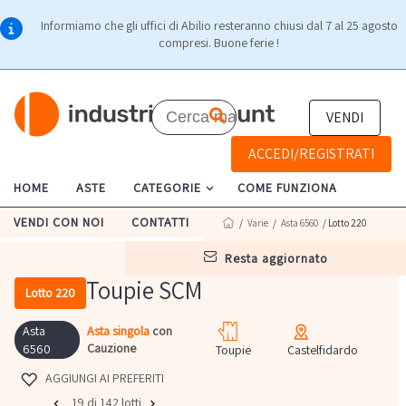
Informiamo che gli uffici di Abilio resteranno chiusi dal 7 al 25 agosto
compresi. Buone ferie !
VENDI
ACCEDI/REGISTRATI
HOME
ASTE
CATEGORIE
COME FUNZIONA
VENDI CON NOI
CONTATTI
/
Varie
/
Asta 6560
/ Lotto 220
resta aggiornato
Toupie SCM
Lotto 220
Asta
Asta singola
con
Cauzione
6560
Toupie
Castelfidardo
AGGIUNGI AI PREFERITI
19 di 142 lotti