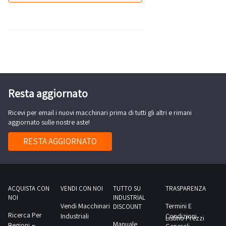
Resta aggiornato
Ricevi per email i nuovi macchinari prima di tutti gli altri e rimani
aggiornato sulle nostre aste!
RESTA AGGIORNATO
ACQUISTA CON
VENDI CON NOI
TUTTO SU
TRASPARENZA
NOI
INDUSTRIAL
Vendi Macchinari
Termini E
DISCOUNT
Ricerca Per
Industriali
Condizioni
Listino Prezzi
Manuale
Regioni