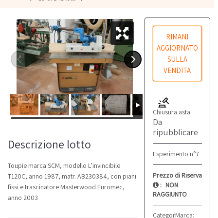
RIMANI
AGGIORNATO
SULLA
VENDITA
Chiusura asta:
Da
ripubblicare
Descrizione lotto
Esperimento n°7
Toupie marca SCM, modello L’invincibile
Prezzo di Riserva
T120C, anno 1987, matr. AB230384, con piani
:
NON
fissi e trascinatore Masterwood Euromec,
RAGGIUNTO
anno 2003
Categoria:
Marca:
Toupie
SCM