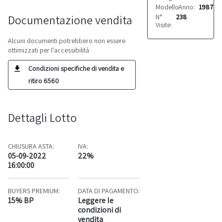
Modello:
Anno:
L’invincibile
1987
Documentazione vendita
N°
238
Visite:
Alcuni documenti potrebbero non essere
ottimizzati per l'accessibilità
Condizioni specifiche di vendita e
ritiro 6560
Dettagli Lotto
CHIUSURA ASTA:
IVA:
05-09-2022
22%
16:00:00
BUYERS PREMIUM:
DATA DI PAGAMENTO:
15% BP
Leggere le
condizioni di
vendita