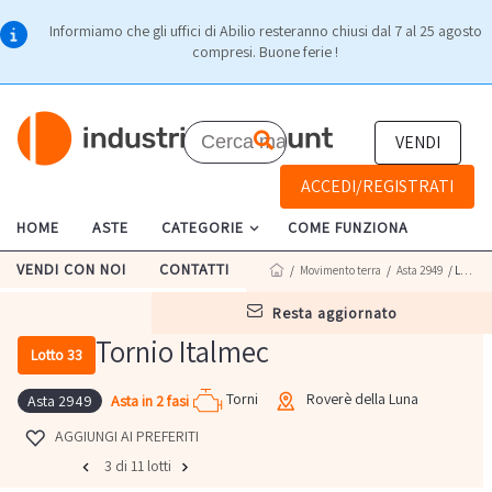
Informiamo che gli uffici di Abilio resteranno chiusi dal 7 al 25 agosto
compresi. Buone ferie !
VENDI
ACCEDI/REGISTRATI
HOME
ASTE
CATEGORIE
COME FUNZIONA
VENDI CON NOI
CONTATTI
/
Movimento terra
/
Asta 2949
/ Lotto 33
resta aggiornato
Tornio Italmec
Lotto 33
Torni
Roverè della Luna
Asta in 2 fasi
Asta 2949
AGGIUNGI AI PREFERITI
3 di 11 lotti