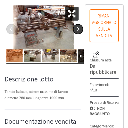
RIMANI
AGGIORNATO
SULLA
VENDITA
Chiusura asta:
Da
ripubblicare
Descrizione lotto
Esperimento
n°18
Tornio Italmec, misure massime di lavoro
diametro 280 mm lunghezza 1000 mm
Prezzo di Riserva
:
NON
RAGGIUNTO
Documentazione vendita
Categoria:
Marca:
Torni
Italme