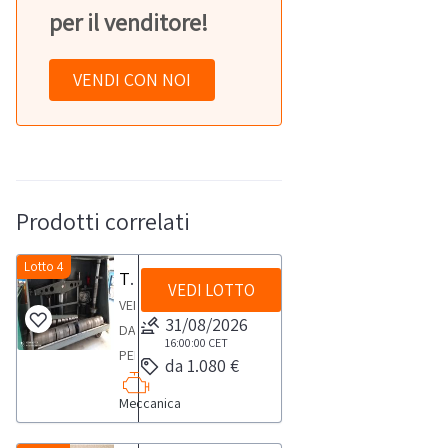
per il venditore!
VENDI CON NOI
Prodotti correlati
Lotto 4
Tornio per ceppi e tamburi
VEDI LOTTO
VENDITA
31/08/2026
DA
16:00:00
CET
PERSONA
da 1.080 €
FISICATornio
Meccanica
per
ceppi