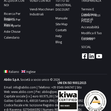
concordato:
ACQUISTA CON
VENDI CON NOI
TUTTO SU
TRASPARENZA
p.iva
banco
NOI
eventuale
INDUSTRIAL
CINCOM
mezza
e
Vendi Macchinari
Termini E
mm
DISCOUNT
messa
SYSTEM
giornata
Ricerca Per
qualificabili
Industriali
Condizioni
Listino Prezzi
560
a
Manuale
M6Dcompleto
Regioni
Generali
Ricerca Per
come
Privacy
Diametro
norma
Site Map
Marca
di
Aste Aperte
Professionisti
Accessibilità
max
o
Contatti
Caricatore
Aste Chiuse
(che
Modifica Il Tuo
ammesso
Help
destinato
di
Calendario
Consenso
acquistano
Cookies
sulla
Blog
all'utilizzo
barre
i
slitta
SOCIAL
come
automatico
beni
trasv.
parti
BOSS
solo
mm
di
IEMCA
per
305
ricambio;
542
uso
Distanze
Italiano
Inglese
saranno
R
professionale
nominali
ammessi
Abilio S.p.A.
Società a socio unico © 2026
con
e
UNI EN ISO 9001:2015
tra
a
diametro
Email:
info@abilio.com
| Telefono:
+39 0546 046747
| Sito
non
le
Web:
www.abilio.com
partecipare
| Pec:
abilio@pec.illimity.com
max.
per
punte
Capitale sociale [i.v.] euro 60.975,00 | Sede legale in Via
all’asta
barra
Galileo Galilei n.6, 48018 Faenza (RA) | P.IVA: 02704840392 |
uso
mm
esclusivamente
45
Codice fiscale e Nr. Iscrizione Registro delle Imprese di Ferrara
privato)
1500
e di Ravenna: 02704840392 | Numero REA RA 224830 | SDI:
soggetti