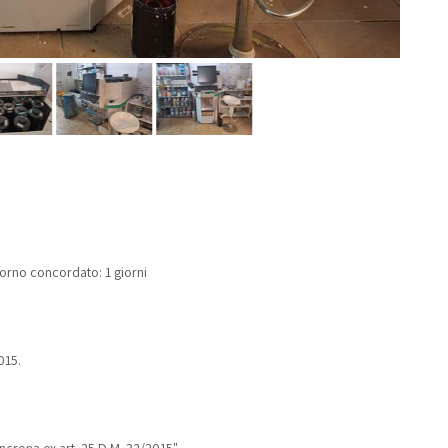
giorno concordato: 1 giorni
015.
ncrona ex art. 25 D.M. 32/2015".