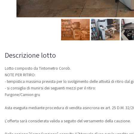
Descrizione lotto
Lotto composto da Tintometro Corob.
NOTE PER RITIRO:
- tempistica massima prevista per lo svolgimento delle attività di ritiro dal 
- si consiglia di munirsi dei seguenti mezzi per il ritiro:
Furgone/Camion gru
Asta eseguita mediante procedura di vendita asincrona ex art. 25 D.M. 32/2
L'offerta sarà considerata valida a seguito del versamento della cauzione.
Dalla sezione "Come Funziona" consulta il "Manuale d'uso per la vendita asi