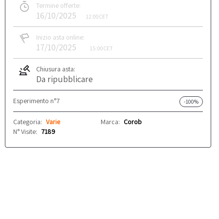
Termine offerte:
16/10/2025
12:00
CET
Inizio asta online:
17/10/2025
15:00
CET
Chiusura asta:
Da ripubblicare
Esperimento n°7
-100%
Categoria:
Varie
Marca:
Corob
N° Visite:
7189