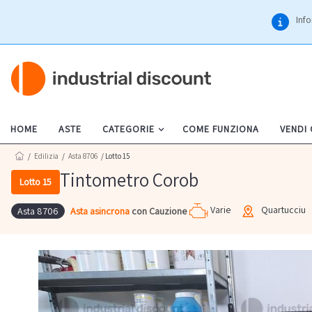
Info
HOME
ASTE
CATEGORIE
COME FUNZIONA
VENDI
/
Edilizia
/
Asta 8706
/ Lotto 15
Tintometro Corob
Lotto 15
Varie
Quartucciu
Asta asincrona
con Cauzione
Asta 8706