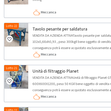
Meccanica
Lotto 22
Tavolo pesante per saldatura
VENDITA DA AZIENDA ATTIVATavolo pesante per saldatu
102x0,68xh0,93 , peso 300kgIl bene oggetto di vendita 
conseguenza potrà essere acquistato esclusivamente ai
destinato all'utilizzo come parti di ricambio; saranno 
Meccanica
esclusivamente soggetti giuridici dotati di p.iva e quali
beni solo per uso professionale e non per uso privato) a
Lotto 21
Unità di filtraggio Planet
la vendita è rivolta esclusivamente a soggetti riparatori
VENDITA DA AZIENDA ATTIVAUnità di filtraggio Planet 
categoria merceologica in vendita.
600X600X1200, peso 50 KGIl bene oggetto di vendita no
conseguenza potrà essere acquistato esclusivamente ai
destinato all'utilizzo come parti di ricambio; saranno 
Meccanica
esclusivamente soggetti giuridici dotati di p.iva e quali
beni solo per uso professionale e non per uso privato) a
Lotto 11