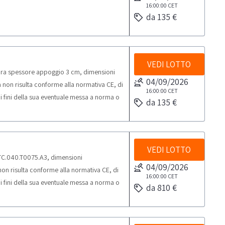
16:00:00
CET
da 135 €
VEDI LOTTO
ra spessore appoggio 3 cm, dimensioni
04/09/2026
non risulta conforme alla normativa CE, di
16:00:00
CET
 fini della sua eventuale messa a norma o
da 135 €
ammessi a partecipare all’asta
ficabili come Professionisti (che acquistano i
i sensi del d.lgs. 206/2005. Nello specifico
 e produttori di settore relativamente alla
VEDI LOTTO
GTC.040.T0075.A3, dimensioni
04/09/2026
n risulta conforme alla normativa CE, di
16:00:00
CET
 fini della sua eventuale messa a norma o
da 810 €
ammessi a partecipare all’asta
ficabili come Professionisti (che acquistano i
i sensi del d.lgs. 206/2005. Nello specifico