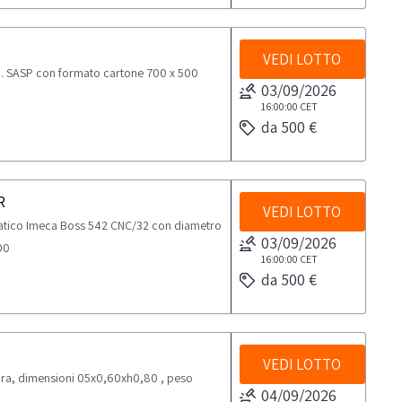
VEDI LOTTO
 SASP con formato cartone 700 x 500
03/09/2026
16:00:00
CET
da 500 €
R
VEDI LOTTO
atico Imeca Boss 542 CNC/32 con diametro
03/09/2026
00
16:00:00
CET
da 500 €
VEDI LOTTO
ra, dimensioni 05x0,60xh0,80 , peso
04/09/2026