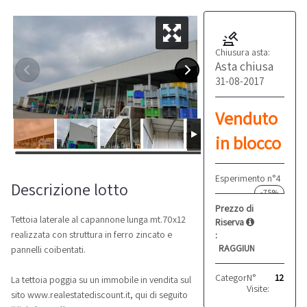
Chiusura asta:
Asta chiusa
31-08-2017
Venduto
in blocco
Esperimento n°4
Descrizione lotto
-75%
Prezzo di
Tettoia laterale al capannone lunga mt.70x12
Riserva
realizzata con struttura in ferro zincato e
:
RAGGIUNTO
pannelli coibentati.
Categoria:
N°
Altro
12
La tettoia poggia su un immobile in vendita sul
Visite:
sito www.realestatediscount.it, qui di seguito