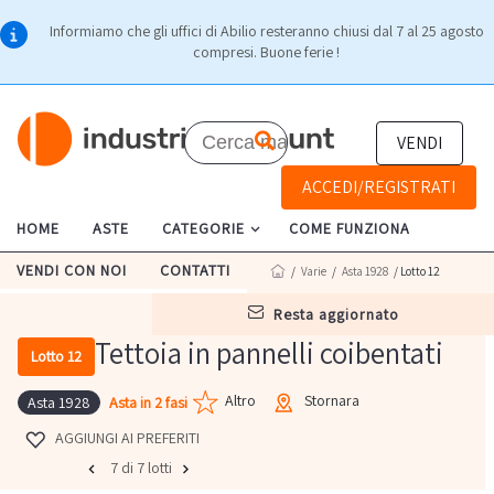
Informiamo che gli uffici di Abilio resteranno chiusi dal 7 al 25 agosto
compresi. Buone ferie !
VENDI
ACCEDI/REGISTRATI
HOME
ASTE
CATEGORIE
COME FUNZIONA
VENDI CON NOI
CONTATTI
/
Varie
/
Asta 1928
/ Lotto 12
resta aggiornato
Tettoia in pannelli coibentati
Lotto 12
Altro
Stornara
Asta in 2 fasi
Asta 1928
AGGIUNGI AI PREFERITI
7 di 7 lotti